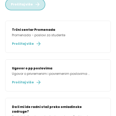
Pročitaj više
Tržni centar Promenada
Promenada – poslovi za studente
Pročitaj više
Ugovor o pp poslovima
Ugovor o privremenim i povremenim poslovima …
Pročitaj više
Da li mi ide radni staž preko omladinske
zadruge?