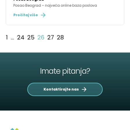
Posao Beograd – najveća online baza poslova
Pročitaj više
1
…
24
25
26
27
28
Imate pitanja?
Kontaktirajte nas