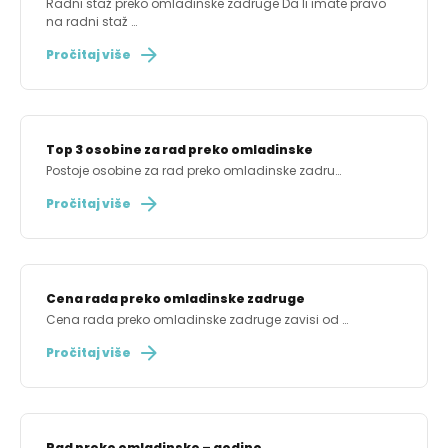
Radni staž preko omladinske zadruge Da li imate pravo
na radni staž …
Pročitaj više
Top 3 osobine za rad preko omladinske
Postoje osobine za rad preko omladinske zadru…
Pročitaj više
Cena rada preko omladinske zadruge
Cena rada preko omladinske zadruge zavisi od …
Pročitaj više
Rad preko omladinske – godine