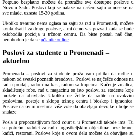
Potpuno besplatno možete da pretražite sve dostupne poslove u
Novom Sadu. Poslovi koji se nalaze na našem sajtu odnose se na
sve mlade, uzrasta 15-30 godina.
Ukoliko trenutno nema oglasa na sajtu za rad u Promenadi, možete
konkurisati i za druge poslove, a mi ćemo vas pozvati kada se bude
oslobodila pozicija u tržnom centru. Da biste postali naš član,
neophodno je da se
učlanite online
.
Poslovi za studente u Promenadi –
aktuelno
Promenada – poslovi za studente pruža vam priliku da radite u
nekom od svetski poznatih brendova. Poslovi se najčešće odnose na
rad u prodaji, radom na kasi, radom sa kupcima. Kačenje zujalica,
skladištenje robe, rad u magacinu su isto poslovi za studente koje
možete da obavljate. Ukoliko ne želite da radite na ovakvim
poslovima, postoje u sklopu tržnog centra i bioskop i igraonica.
Poslove na ovim mestima više vole da obavljaju devojke i bolje se
snalaze.
Posla u prepoznatljivom food court-u u Promenadi takođe ima. Tu
su potrebni radnici za rad u ugostiteljskim objektima: brze hrane,
kafići, restorani. Poslove koje u ovom delu možete da obavljate su