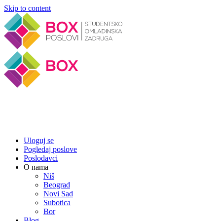
Skip to content
Uloguj se
Pogledaj poslove
Poslodavci
O nama
Niš
Beograd
Novi Sad
Subotica
Bor
Blog