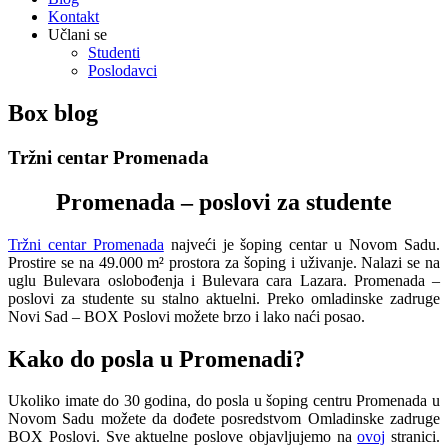
Kontakt
Učlani se
Studenti
Poslodavci
Box blog
Tržni centar Promenada
Promenada – poslovi za studente
Tržni centar Promenada
najveći je šoping centar u Novom Sadu.
Prostire se na 49.000 m² prostora za šoping i uživanje. Nalazi se na
uglu Bulevara oslobođenja i Bulevara cara Lazara. Promenada –
poslovi za studente su stalno aktuelni. Preko omladinske zadruge
Novi Sad – BOX Poslovi možete brzo i lako naći posao.
Kako do posla u Promenadi?
Ukoliko imate do 30 godina, do posla u šoping centru Promenada u
Novom Sadu možete da dođete posredstvom Omladinske zadruge
BOX Poslovi. Sve aktuelne poslove objavljujemo na
ovoj
stranici.