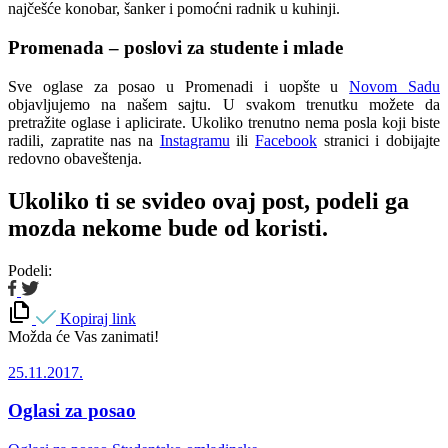
najčešće konobar, šanker i pomoćni radnik u kuhinji.
Promenada – poslovi za studente i mlade
Sve oglase za posao u Promenadi i uopšte u
Novom Sadu
objavljujemo na našem sajtu. U svakom trenutku možete da
pretražite oglase i aplicirate. Ukoliko trenutno nema posla koji biste
radili, zapratite nas na
Instagramu
ili
Facebook
stranici i dobijajte
redovno obaveštenja.
Ukoliko ti se svideo ovaj post, podeli ga
mozda nekome bude od koristi.
Podeli:
Kopiraj link
Možda će Vas zanimati!
25.11.2017.
Oglasi za posao