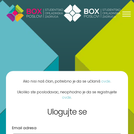
Skip to content
Ako nisi naš član, potrebno je da se učlaniš
ovde
.
Ukoliko ste poslodavac, neophodno je da se registrujete
ovde
.
Ulogujte se
Email adresa