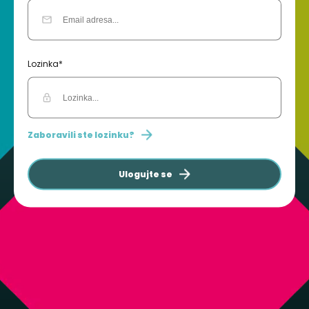
Lozinka*
Zaboravili ste lozinku?
Ulogujte se