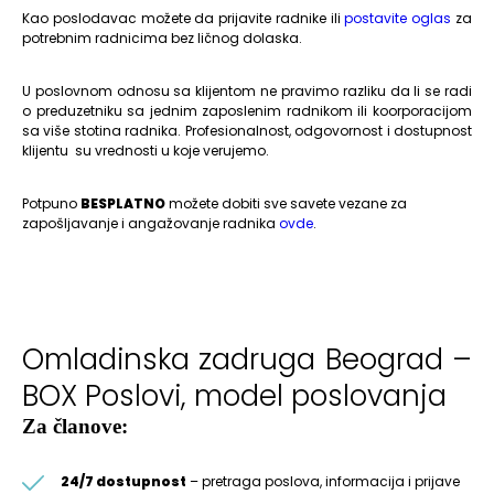
Kao poslodavac možete da prijavite radnike ili
postavite oglas
za
potrebnim radnicima bez ličnog dolaska.
U poslovnom odnosu sa klijentom ne pravimo razliku da li se radi
o preduzetniku sa jednim zaposlenim radnikom ili koorporacijom
sa više stotina radnika. Profesionalnost, odgovornost i dostupnost
klijentu su vrednosti u koje verujemo.
Potpuno
BESPLATNO
možete dobiti sve savete vezane za
zapošljavanje i angažovanje radnika
ovde
.
Omladinska zadruga Beograd –
BOX Poslovi, model poslovanja
Za članove:
24/7 dostupnost
– pretraga poslova, informacija i prijave