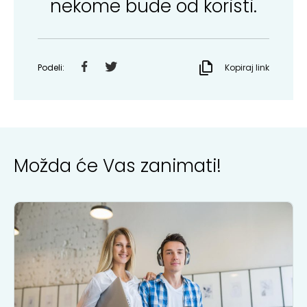
nekome bude od koristi.
Podeli:
Kopiraj link
Možda će Vas zanimati!