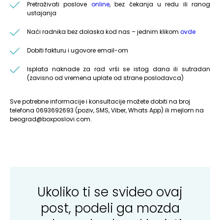
Pretraživati poslove
online
, bez čekanja u redu ili ranog
ustajanja
Naći radnika bez dolaska kod nas – jednim klikom
ovde
Dobiti fakturu i ugovore email-om
Isplata naknade za rad vrši se istog dana ili sutradan
(zavisno od vremena uplate od strane poslodavca)
Sve potrebne informacije i konsultacije možete dobiti na broj
telefona 0693692693 (poziv, SMS, Viber, Whats App) ili mejlom na
beograd@boxposlovi.com.
Ukoliko ti se svideo ovaj
post, podeli ga mozda