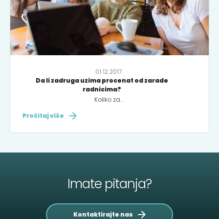
01.12.2017.
Da li zadruga uzima procenat od zarade
radnicima?
Koliko za...
Pročitaj više
Imate pitanja?
Kontaktirajte nas