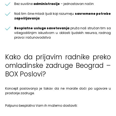
Bez suvišne
administracije
– jednostavan način
Naš tim čine mladi ljudi koji razumeju
savremene potrebe
zapošljavanja
Besplatne usluge savetovanja
pruža naš stručan tim sa
višegodišnjim iskustvom u oblasti ljudskih resursa, radnog
prava i računovodstva
Kako da prijavim radnike preko
omladinske zadruge Beograd –
BOX Poslovi?
Koncept poslovanja je takav da ne morate doći po ugovore u
prostorije zadruge.
Potpuno besplatno Vam ih možemo dostaviti: