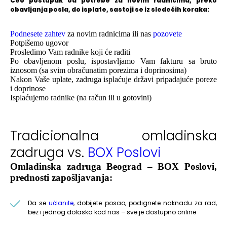
Ceo postupak od potrebe za novim radnicima, preko
obavljanja posla, do isplate, sastoji se iz sledećih koraka:
Podnesete zahtev
za novim radnicima ili nas
pozovete
Potpišemo ugovor
Prosledimo Vam radnike koji će raditi
Po obavljenom poslu, ispostavljamo Vam fakturu sa bruto
iznosom (sa svim obračunatim porezima i doprinosima)
Nakon Vaše uplate, zadruga isplaćuje državi pripadajuće poreze
i doprinose
Isplaćujemo radnike (na račun ili u gotovini)
Tradicionalna omladinska
zadruga vs.
BOX Poslovi
Omladinska zadruga Beograd – BOX Poslovi,
prednosti zapošljavanja:
Da se
učlanite
, dobijete posao, podignete naknadu za rad,
bez i jednog dolaska kod nas – sve je dostupno online