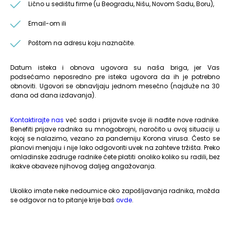
Lično u sedištu firme (u Beogradu, Nišu, Novom Sadu, Boru),
Email-om ili
Poštom na adresu koju naznačite.
Datum isteka i obnova ugovora su naša briga, jer Vas
podsećamo neposredno pre isteka ugovora da ih je potrebno
obnoviti. Ugovori se obnavljaju jednom mesečno (najduže na 30
dana od dana izdavanja).
Kontaktirajte nas
već sada i prijavite svoje ili nađite nove radnike.
Benefiti prijave radnika su mnogobrojni, naročito u ovoj situaciji u
kojoj se nalazimo, vezano za pandemiju Korona virusa. Često se
planovi menjaju i nije lako odgovoriti uvek na zahteve tržišta. Preko
omladinske zadruge radnike ćete platiti onoliko koliko su radili, bez
ikakve obaveze njihovog daljeg angažovanja.
Ukoliko imate neke nedoumice oko zapošljavanja radnika, možda
se odgovor na to pitanje krije baš
ovde
.