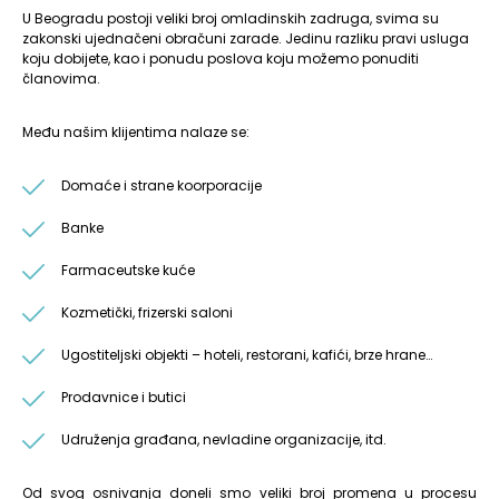
U Beogradu postoji veliki broj omladinskih zadruga, svima su
zakonski ujednačeni obračuni zarade. Jedinu razliku pravi usluga
koju dobijete, kao i ponudu poslova koju možemo ponuditi
članovima.
Među našim klijentima nalaze se:
Domaće i strane koorporacije
Banke
Farmaceutske kuće
Kozmetički, frizerski saloni
Ugostiteljski objekti – hoteli, restorani, kafići, brze hrane…
Prodavnice i butici
Udruženja građana, nevladine organizacije, itd.
Od svog osnivanja doneli smo veliki broj promena u procesu