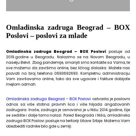
Omladinska zadruga Beograd – BOX
Poslovi – poslovi za mlade
Omladinska zadruga Beograd – BOX Poslovi
posluje od
2019.godine u Beogradu. Nalazimo se na Novom Beogradu, u
naselju Belvil. Zbog pandemije, smanjili smo kontakte sa Vama, te
sve možemo da završimo online, bez ličnog dolaska. Možete nas
pozvati na broj telefona 0693692693. Kompletnu administraciju
Vam završavamo online, tako da sve ugovore i fakture dobijate
mejlom odmah.
Omladinska zadruga Beograd – BOX Poslovi
ostvarila je poslovni
odnos sa više stotina pravnih lica i više hiljada angažovanih
zadrugara. Inače, zadruga je osnovana je u Nišu 2014.godine, čije
se sedište i dalje tamo nalazi. Pored Beograda i Niša, omladinska
zadruga BOX Poslovi posluje na teritoriji čitave Srbije. Možemo Vam
obezbediti radnike bilo gde u zemlji.