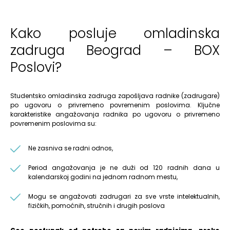
Kako posluje omladinska
zadruga Beograd – BOX
Poslovi?
Studentsko omladinska zadruga zapošljava radnike (zadrugare)
po ugovoru o privremeno povremenim poslovima. Ključne
karakteristike angažovanja radnika po ugovoru o privremeno
povremenim poslovima su:
Ne zasniva se radni odnos,
Period angažovanja je ne duži od 120 radnih dana u
kalendarskoj godini na jednom radnom mestu,
Mogu se angažovati zadrugari za sve vrste intelektualnih,
fizičkih, pomoćnih, stručnih i drugih poslova