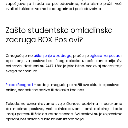
zapošljavanja i radu sa poslodavcima, kako bismo pružili veći
kvalitet i uštedeli vreme i zadrugarima i poslodavcima.
Zašto studentsko omladinska
zadruga BOX Poslovi?
Omogućujemo
učlanjenje u zadrugu
, praćenje
oglasa za posao
i
apliciranje za poslove bez ličnog dolaska u naše kancelarije. Svi
ovi servisi dostupni su 24/7. I što je jako bitno, ceo ovaj proces traje
svega par minuta.
Posao Beograd
– sada je moguće pretražiti sve aktuelne poslove
online, bez potrebe poziva ili dolaska kod nas.
Takođe, ne uznemiravamo svoje članove pozivima ili porukama
da nudimo poslove, već zainteresovani sami apliciraju kada
imaju potrebu ili žele da zarade novac. Svi poslovi su jako precizno
opisani, bez skrivanja bilo kakvih informacija.