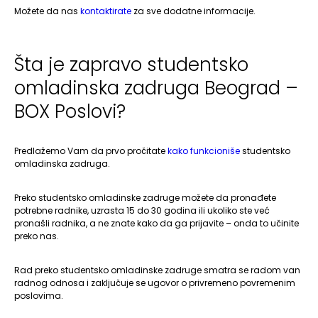
Možete da nas
kontaktirate
za sve dodatne informacije.
Šta je zapravo studentsko
omladinska zadruga Beograd –
BOX Poslovi?
Predlažemo Vam da prvo pročitate
kako funkcioniše
studentsko
omladinska zadruga.
Preko studentsko omladinske zadruge možete da pronađete
potrebne radnike, uzrasta 15 do 30 godina ili ukoliko ste već
pronašli radnika, a ne znate kako da ga prijavite – onda to učinite
preko nas.
Rad preko studentsko omladinske zadruge smatra se radom van
radnog odnosa i zaključuje se ugovor o privremeno povremenim
poslovima.