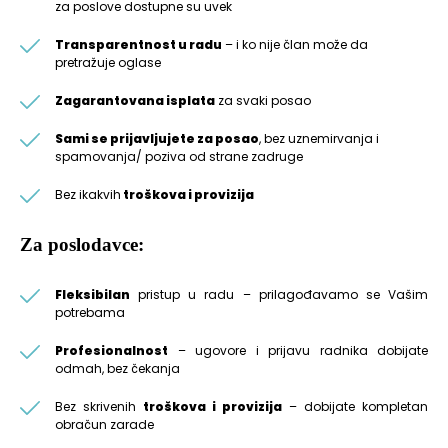
za poslove dostupne su uvek
Transparentnost u radu
– i ko nije član može da
pretražuje oglase
Zagarantovana isplata
za svaki posao
Sami se prijavljujete za posao
, bez uznemirvanja i
spamovanja/ poziva od strane zadruge
Bez ikakvih
troškova i provizija
Za poslodavce:
Fleksibilan
pristup u radu – prilagođavamo se Vašim
potrebama
Profesionalnost
– ugovore i prijavu radnika dobijate
odmah, bez čekanja
Bez skrivenih
troškova i provizija
– dobijate kompletan
obračun zarade