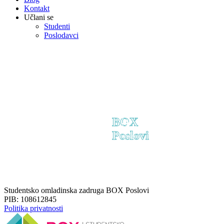
Pogledajte
Kontakt
celokupnu
Učlani se
Poslodavac
listu
Studenti
ste?
svih
Poslodavci
poslova
Oglasite
koje
sve
trenutno
slobodne
posedujemo
pozicije
u
u
bazi.
vašoj
kompaniji
Pogledajte
klikom
sve
ispod.
poslove
BOX
Saznaj
Poslovi
više
Studentsko omladinska zadruga BOX Poslovi
PIB: 108612845
Politika privatnosti