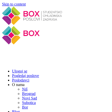
Skip to content
Uloguj se
Pogledaj poslove
Poslodavci
O nama
U
Niš
potrazi
Beograd
ste
Novi Sad
za
Subotica
poslom?
Bor
Blog