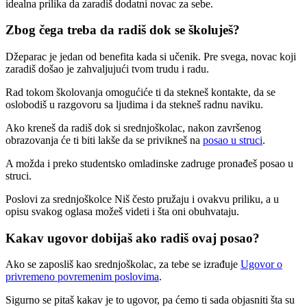
idealna prilika da zaradiš dodatni novac za sebe.
Zbog čega treba da radiš dok se školuješ?
Džeparac je jedan od benefita kada si učenik. Pre svega, novac koji
zaradiš došao je zahvaljujući tvom trudu i radu.
Rad tokom školovanja omogućiće ti da stekneš kontakte, da se
oslobodiš u razgovoru sa ljudima i da stekneš radnu naviku.
Ako kreneš da radiš dok si srednjoškolac, nakon završenog
obrazovanja će ti biti lakše da se privikneš na
posao u struci
.
A možda i preko studentsko omladinske zadruge pronađeš posao u
struci.
Poslovi za srednjoškolce Niš često pružaju i ovakvu priliku, a u
opisu svakog oglasa možeš videti i šta oni obuhvataju.
Kakav ugovor dobijaš ako radiš ovaj posao?
Ako se zaposliš kao srednjoškolac, za tebe se izrađuje
Ugovor o
privremeno povremenim poslovima
.
Sigurno se pitaš kakav je to ugovor, pa ćemo ti sada objasniti šta su