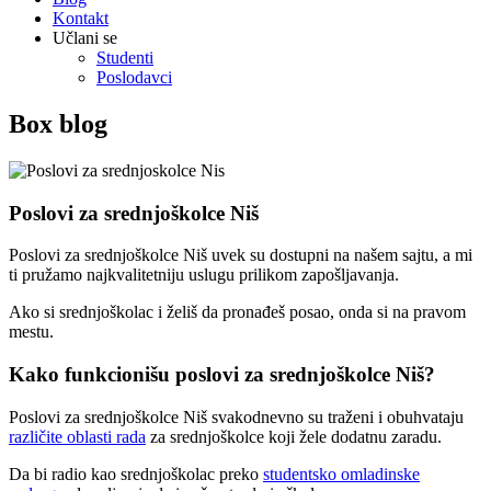
Kontakt
Učlani se
Studenti
Poslodavci
Box blog
Poslovi za srednjoškolce Niš
Poslovi za srednjoškolce Niš uvek su dostupni na našem sajtu, a mi
ti pružamo najkvalitetniju uslugu prilikom zapošljavanja.
Ako si srednjoškolac i želiš da pronađeš posao, onda si na pravom
mestu.
Kako funkcionišu poslovi za srednjoškolce Niš?
Poslovi za srednjoškolce Niš svakodnevno su traženi i obuhvataju
različite oblasti rada
za srednjoškolce koji žele dodatnu zaradu.
Da bi radio kao srednjoškolac preko
studentsko omladinske