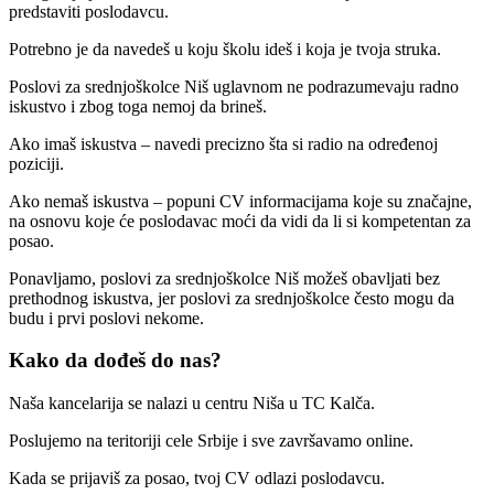
predstaviti poslodavcu.
Potrebno je da navedeš u koju školu ideš i koja je tvoja struka.
Poslovi za srednjoškolce Niš uglavnom ne podrazumevaju radno
iskustvo i zbog toga nemoj da brineš.
Ako imaš iskustva – navedi precizno šta si radio na određenoj
poziciji.
Ako nemaš iskustva – popuni CV informacijama koje su značajne,
na osnovu koje će poslodavac moći da vidi da li si kompetentan za
posao.
Ponavljamo, poslovi za srednjoškolce Niš možeš obavljati bez
prethodnog iskustva, jer poslovi za srednjoškolce često mogu da
budu i prvi poslovi nekome.
Kako da dođeš do nas?
Naša kancelarija se nalazi u centru Niša u TC Kalča.
Poslujemo na teritoriji cele Srbije i sve završavamo online.
Kada se prijaviš za posao, tvoj CV odlazi poslodavcu.