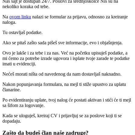
Naš sajt je dostupan 24/7. Poslovi za srednjoškolce Niš su na
nekoliko koraka od tebe.
Na
ovom linku
nalazi se formular za prijavu, odnosno za kreiranje
naloga.
Tu ostavljaš podatke.
Ako se pitaš zašto sada pišeš sve informacije, evo i objašnjenja.
Ovo je lakše i za tebe i za nas. Već na početku upisuješ podatke, a
mi ćemo za potrebe izrade ugovora i isplate tvoje zarade te podatke
imati u evidenciji.
Nećeš morati ništa od navedenog da nam dostavljaš naknadno.
Nakon popunjavanja formulara, na mejl ti stiže upustvo za uplatu
članarine.
Po evidentiranju uplate, tvoj nalog će postati aktivan i stići će ti mejl
sa šifom za logovanje.
Kada se uloguješ, kreiraj CV i prijavljuj se za poslove koji ti se
dopadaju.
Zašto da budeš član naše zadruge?