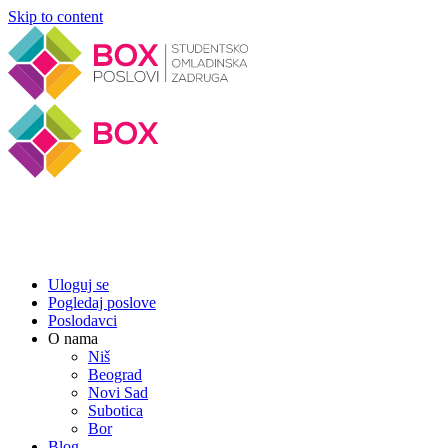
Skip to content
Uloguj se
Pogledaj poslove
Poslodavci
O nama
Niš
Beograd
Novi Sad
Subotica
Bor
Blog