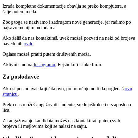
Izrada kompletne dokumentacije obavlja se preko kompjutera, a
šalje putem mejla.
Zbog toga se nazivamo i zadrugom nove generacije, jer radimo po
najsavremenijim metodama.
Ako želiš da nas kontaktiraš, uvek možeš pozvati na neki od brojeva
navedenih
ovde
.
Oglase možeš pratiti putem društvenih mreža.
Aktivni smo na
Instagramu
, Fejsbuku i LinkedIn-u.
Za poslodavce
Ako si poslodavac koji čita ovo, preporučujemo ti da pogledaš
ovu
stranicu
.
Preko nas možeš angažovati studente, srednjoškolce i nezaposlena
lica.
Za angažovanje kandidata možeš nas kontaktirati putem svih
brojeva ili mejlovima koji se nalazi na sajtu.