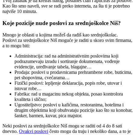
Tvoj zadatak je da kreiraš nalog, postaneš član i apliciraš za poslove.
Kao što smo naveli, sve se radi preko interneta, za šta ti je potrebno
najviše 10 minuta.
Koje pozicije nude poslovi za srednjoškolce Niš?
Mnogo je oblasti u kojima možeš da radiš kao srednjoškolac.
Poslovi za srednjoškolce Niš moguće je raditi u skoro svim firmama,
a to mogu biti:
Administracija: rad na administrativnim poslovima koji
podrazumevaju izradu i sortiranje dokumenata, vođenje
evidencije, uređivanje tabela, blagajne…
Prodaja: poslovi u prodavnicama prehrambene robe, buticima,
pet shopovima, cvećarama…
Fizički poslovi: lepljenje deklaracija, popis robe, utovar i
istovar robe…
Fabrika: rad u magacinu nekog objekta, posao kontrolora
kvaliteta i slično;
Ugostiteljstvo: poslovi u kafićima, restoranima, hotelima i
drugim objektima koji obuhvataju pozicije kao što su konobar,
šanker, barmen, kuvar, pica majstor.
Neki poslovi za srednjoškolce Niš mogu se raditi od 4 do 8 sati
dnevno.
Ovakvi poslovi
često mogu da traju i nekoliko dana, a to je