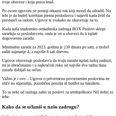
tvoje obaveze i koja prava imaš.
Po ovom ugovoru ne postoji otkazni rok koji moraš da odradiš. Na
tebi je da budeš korektan prema poslodavcu i najaviš kada želiš da
prestaneš sa radom. Ugovor te svakako ne obavezuje na to.
Kada naša studentsko omladinska zadruga BOX Poslovi sklopi
saradnju sa poslodavcem, onda je on u obavezi da ti isplati
dogovorenu zaradu.
Minimalna zarada za 2023. godinu je 230 dinara po satu, a možeš
raditi najmanje 4, a najviše 8 sati dnevno.
Ugovor obavezuje poslodavca da tvoju zaradu isplati našoj zadruzi,
mi je obračunamo i u najkraćem roku od najviše dva radna dana
zaradu dobijaš na račun.
Važno je i ovo – Ugovor o privremeno povremenim poslovima ne
utiče na stipendiju, porodičnu penziju ili budžet na fakultetu.
To su neki od razloga zašto su poslovi za srednjoškolce Niš dobri za
tebe.
Kako da se učlaniš u našu zadrugu?