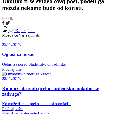
Ukoliko ti se svideo ovaj post, podeli ga
mozda nekome bude od koristi.
Podeli:
Kopiraj link
Možda će Vas zanimati!
25.11.2017.
Oglasi za posao
Oglasi za posao Studentsko omladinske ...
Pročitaj više
28.11.2017.
Ko može da radi preko studentsko omladinske
zadruge?
Ko može da radi preko studentsko omlad...
Pročitaj više