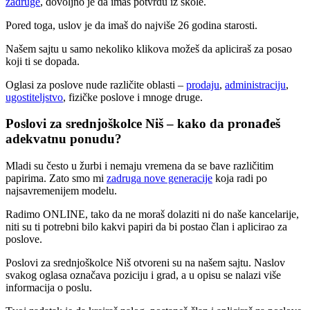
zadruge
, dovoljno je da imaš potvrdu iz škole.
Pored toga, uslov je da imaš do najviše 26 godina starosti.
Našem sajtu u samo nekoliko klikova možeš da apliciraš za posao
koji ti se dopada.
Oglasi za poslove nude različite oblasti –
prodaju
,
administraciju
,
ugostiteljstvo
, fizičke poslove i mnoge druge.
Poslovi za srednjoškolce Niš – kako da pronađeš
adekvatnu ponudu?
Mladi su često u žurbi i nemaju vremena da se bave različitim
papirima. Zato smo mi
zadruga nove generacije
koja radi po
najsavremenijem modelu.
Radimo ONLINE, tako da ne moraš dolaziti ni do naše kancelarije,
niti su ti potrebni bilo kakvi papiri da bi postao član i aplicirao za
poslove.
Poslovi za srednjoškolce Niš otvoreni su na našem sajtu. Naslov
svakog oglasa označava poziciju i grad, a u opisu se nalazi više
informacija o poslu.