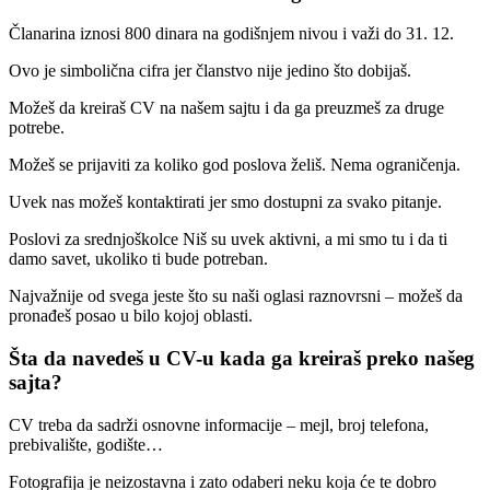
Članarina iznosi 800 dinara na godišnjem nivou i važi do 31. 12.
Ovo je simbolična cifra jer članstvo nije jedino što dobijaš.
Možeš da kreiraš CV na našem sajtu i da ga preuzmeš za druge
potrebe.
Možeš se prijaviti za koliko god poslova želiš. Nema ograničenja.
Uvek nas možeš kontaktirati jer smo dostupni za svako pitanje.
Poslovi za srednjoškolce Niš su uvek aktivni, a mi smo tu i da ti
damo savet, ukoliko ti bude potreban.
Najvažnije od svega jeste što su naši oglasi raznovrsni – možeš da
pronađeš posao u bilo kojoj oblasti.
Šta da navedeš u CV-u kada ga kreiraš preko našeg
sajta?
CV treba da sadrži osnovne informacije – mejl, broj telefona,
prebivalište, godište…
Fotografija je neizostavna i zato odaberi neku koja će te dobro