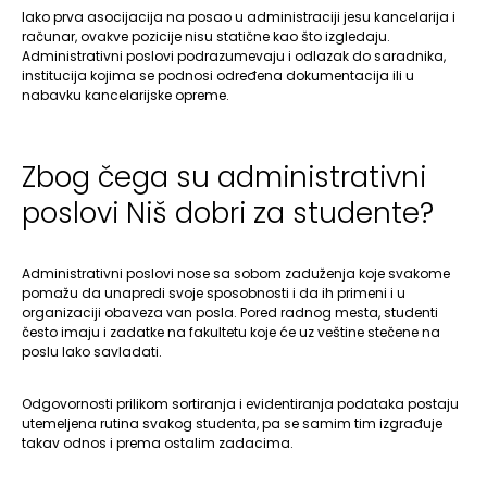
Iako prva asocijacija na posao u administraciji jesu kancelarija i
računar, ovakve pozicije nisu statične kao što izgledaju.
Administrativni poslovi podrazumevaju i odlazak do saradnika,
institucija kojima se podnosi određena dokumentacija ili u
nabavku kancelarijske opreme.
Zbog čega su administrativni
poslovi Niš dobri za studente?
Administrativni poslovi nose sa sobom zaduženja koje svakome
pomažu da unapredi svoje sposobnosti i da ih primeni i u
organizaciji obaveza van posla. Pored radnog mesta, studenti
često imaju i zadatke na fakultetu koje će uz veštine stečene na
poslu lako savladati.
Odgovornosti prilikom sortiranja i evidentiranja podataka postaju
utemeljena rutina svakog studenta, pa se samim tim izgrađuje
takav odnos i prema ostalim zadacima.