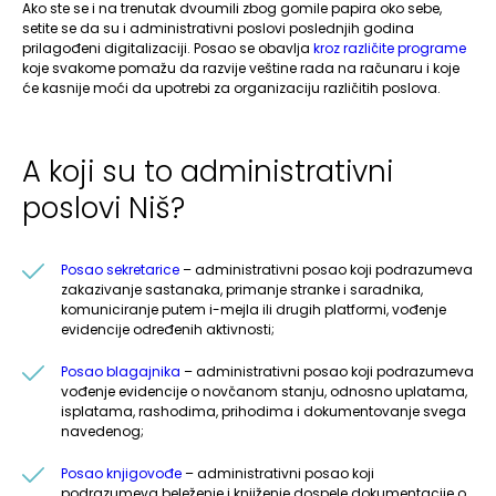
Ako ste se i na trenutak dvoumili zbog gomile papira oko sebe,
setite se da su i administrativni poslovi poslednjih godina
prilagođeni digitalizaciji. Posao se obavlja
kroz različite programe
koje svakome pomažu da razvije veštine rada na računaru i koje
će kasnije moći da upotrebi za organizaciju različitih poslova.
A koji su to administrativni
poslovi Niš?
Posao sekretarice
– administrativni posao koji podrazumeva
zakazivanje sastanaka, primanje stranke i saradnika,
komuniciranje putem i-mejla ili drugih platformi, vođenje
evidencije određenih aktivnosti;
Posao blagajnika
– administrativni posao koji podrazumeva
vođenje evidencije o novčanom stanju, odnosno uplatama,
isplatama, rashodima, prihodima i dokumentovanje svega
navedenog;
Posao knjigovođe
– administrativni posao koji
podrazumeva beleženje i knjiženje dospele dokumentacije o