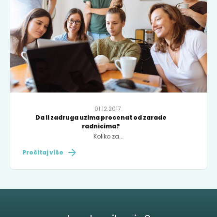
01.12.2017.
Da li zadruga uzima procenat od zarade
radnicima?
Koliko za...
Pročitaj više