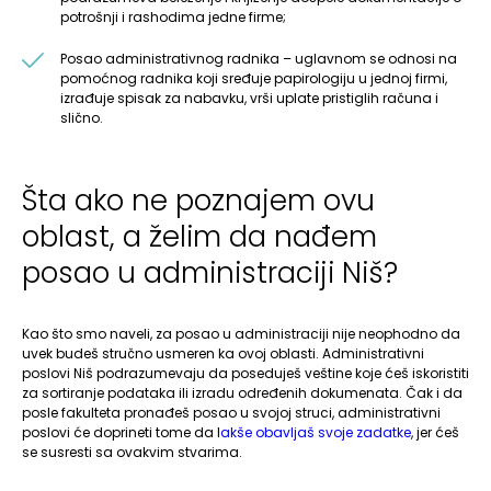
potrošnji i rashodima jedne firme;
Posao administrativnog radnika – uglavnom se odnosi na
pomoćnog radnika koji sređuje papirologiju u jednoj firmi,
izrađuje spisak za nabavku, vrši uplate pristiglih računa i
slično.
Šta ako ne poznajem ovu
oblast, a želim da nađem
posao u administraciji Niš?
Kao što smo naveli, za posao u administraciji nije neophodno da
uvek budeš stručno usmeren ka ovoj oblasti. Administrativni
poslovi Niš podrazumevaju da poseduješ veštine koje ćeš iskoristiti
za sortiranje podataka ili izradu određenih dokumenata. Čak i da
posle fakulteta pronađeš posao u svojoj struci, administrativni
poslovi će doprineti tome da l
akše obavljaš svoje zadatke
, jer ćeš
se susresti sa ovakvim stvarima.