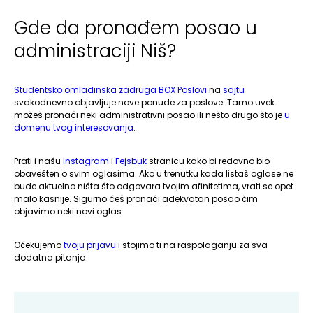
Gde da pronađem posao u
administraciji Niš?
Studentsko omladinska zadruga BOX Poslovi
na
sajtu
svakodnevno objavljuje nove ponude za poslove. Tamo uvek
možeš pronaći neki administrativni posao ili nešto drugo što je
u
domenu tvog interesovanja
.
Prati i našu
Instagram
i
Fejsbuk
stranicu kako bi redovno bio
obavešten o svim oglasima. Ako u trenutku kada listaš oglase ne
bude aktuelno ništa što odgovara tvojim afinitetima, vrati se opet
malo kasnije. Sigurno ćeš pronaći adekvatan posao čim
objavimo neki novi oglas.
Očekujemo
tvoju prijavu
i stojimo ti na raspolaganju za sva
dodatna pitanja.