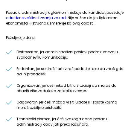
Posao u administraciji uglavnom iziskuje da kandidat poseduje
određene veštine i znanja za rad
. Nije nužno da je diplomirani
ekonomista ili stručno usmerenje ka ovoj oblasti.
Poželjno je da si:
Ekstrovertan, jer administrativni poslovi podrazumevaju
svakodnevnu komunikaciju;
Pedantan, jer sortiraš i arhiviraš podatke tako da znaš gde
da ih pronađeš;
Organizovan, jer ćeš nekad biti u situaciji da moraš da
obaviš više zadataka za kratko vreme;
Odgovoran, jer ćeš možda vršiti uplate ili isplate kojima
moraš ozbiljno pristupiti;
Tehnološki pismen, jer ćeš svakoga dana posao u
administraciji obavljati preko računara.