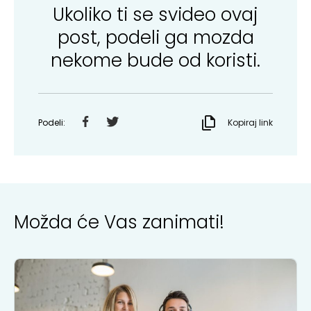
Ukoliko ti se svideo ovaj
post, podeli ga mozda
nekome bude od koristi.
Podeli:
Kopiraj link
Možda će Vas zanimati!