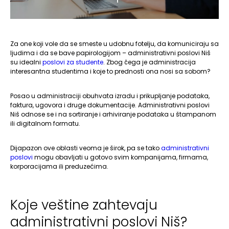
Za one koji vole da se smeste u udobnu fotelju, da komuniciraju sa
ljudima i da se bave papirologijom – administrativni poslovi Niš
su idealni
poslovi za studente
. Zbog čega je administracija
interesantna studentima i koje to prednosti ona nosi sa sobom?
Posao u administraciji obuhvata izradu i prikupljanje podataka,
faktura, ugovora i druge dokumentacije. Administrativni poslovi
Niš odnose se i na sortiranje i arhiviranje podataka u štampanom
ili digitalnom formatu.
Dijapazon ove oblasti veoma je širok, pa se tako
administrativni
poslovi
mogu obavljati u gotovo svim kompanijama, firmama,
korporacijama ili preduzećima.
Koje veštine zahtevaju
administrativni poslovi Niš?