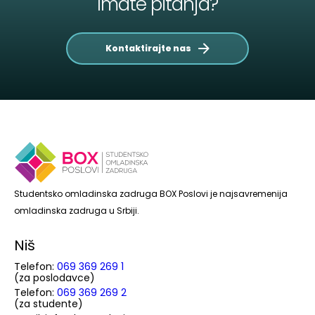
Imate pitanja?
Kontaktirajte nas
Studentsko omladinska zadruga BOX Poslovi je najsavremenija
omladinska zadruga u Srbiji.
Niš
Telefon:
069 369 269 1
(za poslodavce)
Telefon:
069 369 269 2
(za studente)