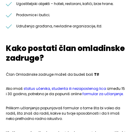
Ugostiteljski objekti – hoteli, restorani, kafići, brze hrane;
Prodavnice i butici;
Udruženja građana, nevladine organizacije, itd.
Kako postati član omladinske
zadruge?
Član Omladinske zadruge možeš da budeš baš
TI!
Ako imaš
status učenika, studenta ili nezaposlenog lica
između 15
i 30 godina, potrebno je da popuniš online
formular za učlanjenje.
Prilikom učlanjenja popunjavaš formular o tome šta bi voleo da
radiš, šta znaš da radiš, kakve su tvoje sposobnosti i da li imaš
neko prethodno radno iskustvo.