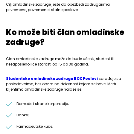
Cilj omladinske zadruge jeste da obezbedi zadrugarima
privremene, povremene i stalne poslove.
Ko može biti član omladinske
zadruge?
Član omladinske zadruge može da bude učenik, student ili
nezaposleno lice starosti od 15 do 30 godina.
Studentsko omladinska zadruga BOX Poslovi
sarađuje sa
poslodavcima, bez obzira na delatnost kojom se bave. Među
klijentima omladinske zadruge nalaze se:
Domaće i strane korporacije;
Banke;
Farmaceutske kuće;