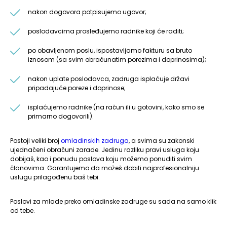
nakon dogovora potpisujemo ugovor;
poslodavcima prosleđujemo radnike koji će raditi;
po obavljenom poslu, ispostavljamo fakturu sa bruto
iznosom (sa svim obračunatim porezima i doprinosima);
nakon uplate poslodavca, zadruga isplaćuje državi
pripadajuće poreze i doprinose;
isplaćujemo radnike (na račun ili u gotovini, kako smo se
primarno dogovorili).
Postoji veliki broj
omladinskih zadruga
, a svima su zakonski
ujednačeni obračuni zarade. Jedinu razliku pravi usluga koju
dobijaš, kao i ponudu poslova koju možemo ponuditi svim
članovima. Garantujemo da možeš dobiti najprofesionalniju
uslugu prilagođenu baš tebi.
Poslovi za mlade preko omladinske zadruge su sada na samo klik
od tebe.