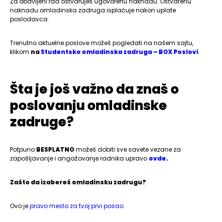
Za obavljeni rad ostvaruješ ugovorenu naknadu. Ostvarenu
naknadu omladinska zadruga isplaćuje nakon uplate
poslodavca.
Trenutno aktuelne poslove možeš pogledati na našem sajtu,
klikom
na
Studentsko omladinska zadruga – BOX Poslovi
.
Šta je još važno da znaš o
poslovanju omladinske
zadruge?
Potpuno
BESPLATNO
možeš dobiti sve savete vezane za
zapošljavanje i angažovanje radnika upravo
ovde
.
Zašto da izabereš omladinsku zadrugu?
Ovo je
pravo mesto za tvoj prvi posao
.