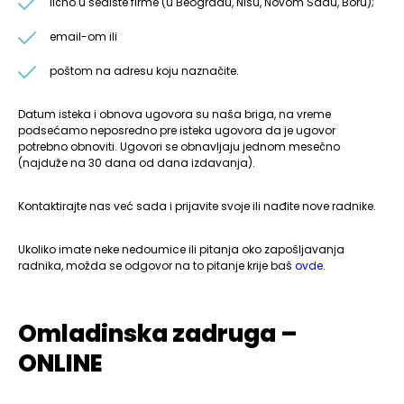
lično u sedište firme (u Beogradu, Nišu, Novom Sadu, Boru);
email-om ili
poštom na adresu koju naznačite.
Datum isteka i obnova ugovora su naša briga, na vreme
podsećamo neposredno pre isteka ugovora da je ugovor
potrebno obnoviti. Ugovori se obnavljaju jednom mesečno
(najduže na 30 dana od dana izdavanja).
Kontaktirajte nas već sada i prijavite svoje ili nađite nove radnike.
Ukoliko imate neke nedoumice ili pitanja oko zapošljavanja
radnika, možda se odgovor na to pitanje krije baš
ovde
.
Omladinska zadruga –
ONLINE