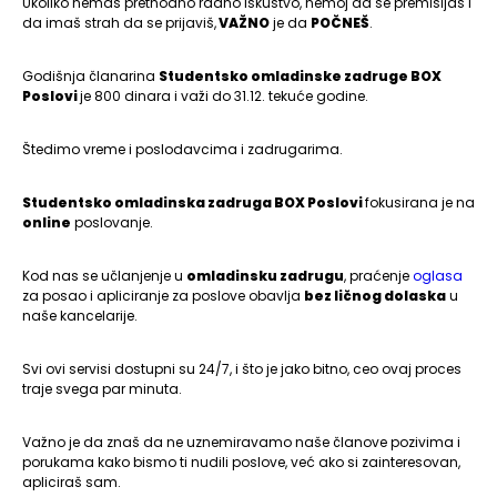
Ukoliko nemaš prethodno radno iskustvo, nemoj da se premišljaš i
da imaš strah da se prijaviš,
VAŽNO
je da
POČNEŠ
.
Godišnja članarina
Studentsko omladinske zadruge BOX
Poslovi
je 800 dinara i važi do 31.12. tekuće godine.
Štedimo vreme i poslodavcima i zadrugarima.
Studentsko omladinska zadruga BOX Poslovi
fokusirana je na
online
poslovanje.
Kod nas se učlanjenje u
omladinsku zadrugu
, praćenje
oglasa
za posao i apliciranje za poslove obavlja
bez ličnog dolaska
u
naše kancelarije.
Svi ovi servisi dostupni su 24/7, i što je jako bitno, ceo ovaj proces
traje svega par minuta.
Važno je da znaš da ne uznemiravamo naše članove pozivima i
porukama kako bismo ti nudili poslove, već ako si zainteresovan,
apliciraš sam.