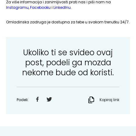
Za više informacija i zanimljivosti prati nas i piši nam na
Instagramu
,
Facebooku
i
LinkedInu.
Omladinska zadruga je dostupna za tebe u svakom trenutku 24/7.
Ukoliko ti se svideo ovaj
post, podeli ga mozda
nekome bude od koristi.
Podeli:
Kopiraj link