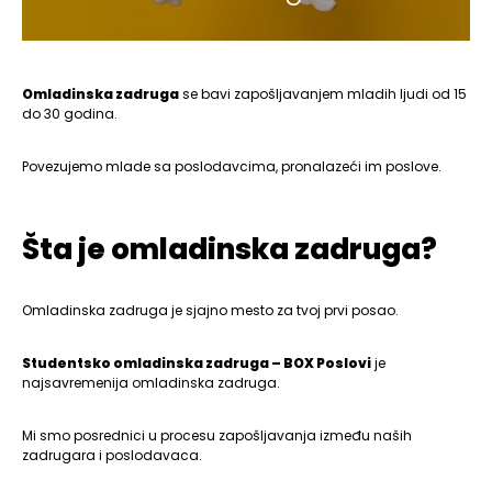
Omladinska zadruga
se bavi zapošljavanjem mladih ljudi od 15
do 30 godina.
Povezujemo mlade sa poslodavcima, pronalazeći im poslove.
Šta je omladinska zadruga?
Omladinska zadruga je sjajno mesto za tvoj prvi posao.
Studentsko omladinska zadruga – BOX Poslovi
je
najsavremenija omladinska zadruga.
Mi smo posrednici u procesu zapošljavanja između naših
zadrugara i poslodavaca.