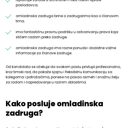
poslodavca;
omladinska zadruga brine o zadrugarima kao o članovim
tima;
ima fantastičnu pravnu podršku u ostvarivanju prava koja
stičem radom preko zadruge;
omladinska zadruga ima razne ponude i dodatne važne
informacije za članove zadruge.
Od kandidata se očekuje da svakom poslu pristupi profesionalno,
kroz timski rad, da pokaže sjajnu i fleksibilnu komunikaciju sa
kolegama i potrošačima, ponese na posao osmeh i snažnu želju
za radom i napredovanje u raznim oblastima.
Kako posluje omladinska
zadruga?