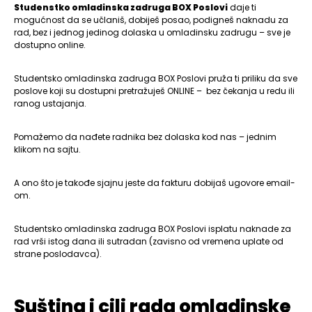
Studenstko omladinska zadruga BOX Poslovi
daje ti
mogućnost da se učlaniš, dobiješ posao, podigneš naknadu za
rad, bez i jednog jedinog dolaska u omladinsku zadrugu – sve je
dostupno online.
Studentsko omladinska zadruga BOX Poslovi pruža ti priliku da sve
poslove koji su dostupni pretražuješ ONLINE – bez čekanja u redu ili
ranog ustajanja.
Pomažemo da nađete radnika bez dolaska kod nas – jednim
klikom na sajtu.
A ono što je takođe sjajnu jeste da fakturu dobijaš ugovore email-
om.
Studentsko omladinska zadruga BOX Poslovi isplatu naknade za
rad vrši istog dana ili sutradan (zavisno od vremena uplate od
strane poslodavca).
Suština i cilj rada omladinske