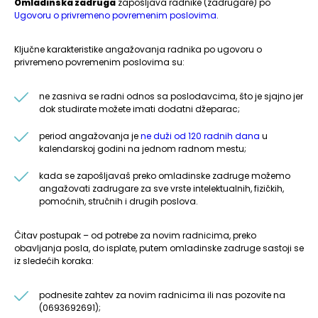
Omladinska zadruga
zapošljava radnike (zadrugare) po
Ugovoru o privremeno povremenim poslovima
.
Ključne karakteristike angažovanja radnika po ugovoru o
privremeno povremenim poslovima su:
ne zasniva se radni odnos sa poslodavcima, što je sjajno jer
dok studirate možete imati dodatni džeparac;
period angažovanja je
ne duži od 120 radnih dana
u
kalendarskoj godini na jednom radnom mestu;
kada se zapošljavaš preko omladinske zadruge možemo
angažovati zadrugare za sve vrste intelektualnih, fizičkih,
pomoćnih, stručnih i drugih poslova.
Čitav postupak – od potrebe za novim radnicima, preko
obavljanja posla, do isplate, putem omladinske zadruge sastoji se
iz sledećih koraka:
podnesite zahtev za novim radnicima ili nas pozovite na
(0693692691);