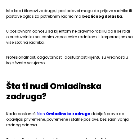
Isto kao i članovi zadruge, i poslodavci mogu da prijave radnike ili
postave oglas za potrebnim radnicima
bez ličnog dolaska
.
U poslovnom odnosu sa klijentom ne pravimo razliku da li se radi
o preduzetniku sa jednim zaposlenim radnikom ili korporacijom sa
više stotina radnika.
Profesionalnost, odgovornost i dostupnost klijentu su vrednosti u
koje čvrsto verujemo.
Šta ti nudi Omladinska
zadruga?
Kada postaneš
član
Omladinske zadruge
dobijaš pravo da
obavljaš privremene, povremene i stalne poslove, bez zasnivanja
radnog odnosa.