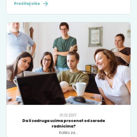
Pročitaj više
01.12.2017.
Da li zadruga uzima procenat od zarade
radnicima?
Koliko za...