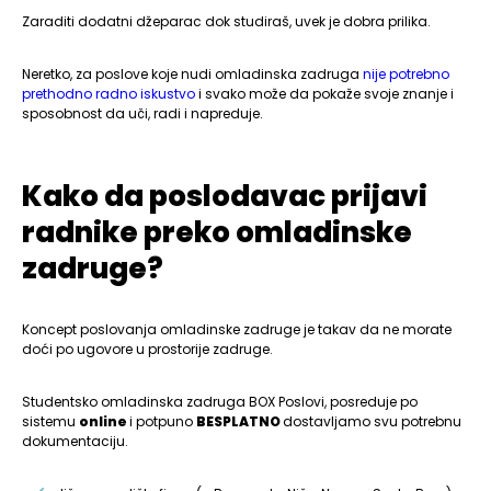
Zaraditi dodatni džeparac dok studiraš, uvek je dobra prilika.
Neretko, za poslove koje nudi omladinska zadruga
nije potrebno
prethodno radno iskustvo
i svako može da pokaže svoje znanje i
sposobnost da uči, radi i napreduje.
Kako da poslodavac prijavi
radnike preko omladinske
zadruge?
Koncept poslovanja omladinske zadruge je takav da ne morate
doći po ugovore u prostorije zadruge.
Studentsko omladinska zadruga BOX Poslovi, posreduje po
sistemu
online
i potpuno
BESPLATNO
dostavljamo svu potrebnu
dokumentaciju.