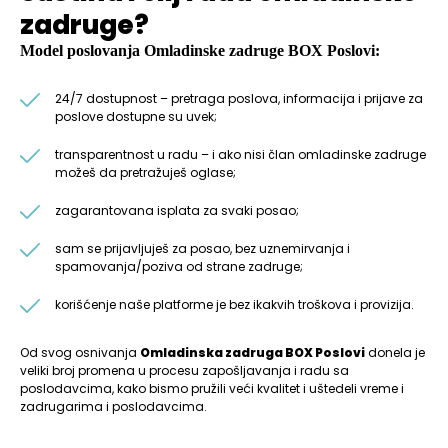
zadruge?
Model poslovanja
Omladinske zadruge BOX Poslovi
:
24/7 dostupnost – pretraga poslova, informacija i prijave za
poslove dostupne su uvek;
transparentnost u radu – i ako nisi član omladinske zadruge
možeš da pretražuješ oglase;
zagarantovana isplata za svaki posao;
sam se prijavljuješ za posao, bez uznemirvanja i
spamovanja/poziva od strane zadruge;
korišćenje naše platforme je bez ikakvih troškova i provizija.
Od svog osnivanja
Omladinska zadruga BOX Poslovi
donela je
veliki broj promena u procesu zapošljavanja i radu sa
poslodavcima, kako bismo pružili veći kvalitet i uštedeli vreme i
zadrugarima i poslodavcima.