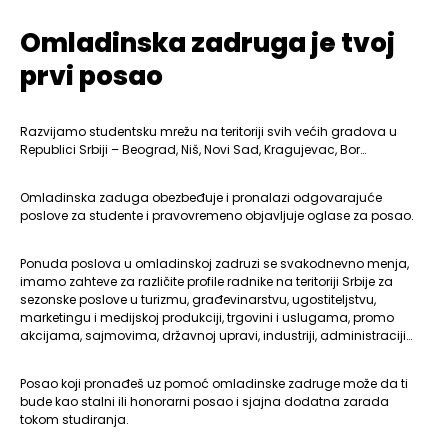
Omladinska zadruga je tvoj
prvi posao
Razvijamo studentsku mrežu na teritoriji svih većih gradova u
Republici Srbiji – Beograd, Niš, Novi Sad, Kragujevac, Bor…
Omladinska zaduga obezbeđuje i pronalazi odgovarajuće
poslove za studente i pravovremeno objavljuje oglase za posao.
Ponuda poslova u omladinskoj zadruzi se svakodnevno menja,
imamo zahteve za različite profile radnike na teritoriji Srbije za
sezonske poslove u turizmu, građevinarstvu, ugostiteljstvu,
marketingu i medijskoj produkciji, trgovini i uslugama, promo
akcijama, sajmovima, državnoj upravi, industriji, administraciji…
Posao koji pronađeš uz pomoć omladinske zadruge može da ti
bude kao stalni ili honorarni posao i sjajna dodatna zarada
tokom studiranja.