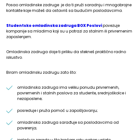
Posao omladinske zadruge je da ti pruži saradnju i mnogobrojne
kontakte koje možeš da ostavriš sa budućim poslodavcima.
Studentsko omladinska zadruga BOX Poslovi
povezuje
kompanije sa mladima koji su u potrazi za stalnim ili privremenim
zaposlenjem.
Omladinska zadruga daje ti priliku da stekneš praktično radno
iskustvo.
Biram omladinsku zadrugu zato što:
omladinska zadruga ima veliku ponudu privremenih,
povremenih i stalnih poslova za studente, srednjoškolce i
nezaposlene;
posreduje i pruža pomoć u zapošljavanju;
omladinska zadruga sarađuje sa poslodavcima od
poverenja;
isplaćuje zarade u što kraćem roku nakon uplate