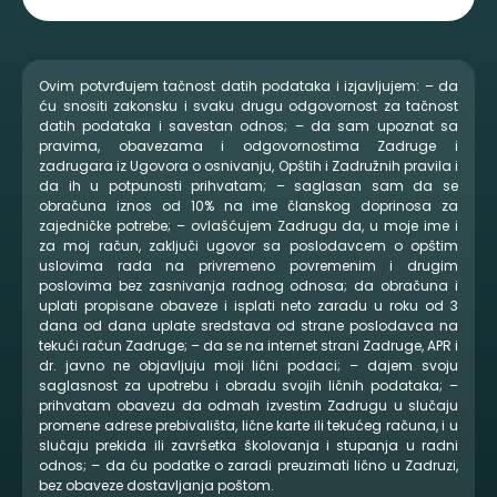
Ovim potvrđujem tačnost datih podataka i izjavljujem: – da
ću snositi zakonsku i svaku drugu odgovornost za tačnost
datih podataka i savestan odnos; – da sam upoznat sa
pravima, obavezama i odgovornostima Zadruge i
zadrugara iz Ugovora o osnivanju, Opštih i Zadružnih pravila i
da ih u potpunosti prihvatam; – saglasan sam da se
obračuna iznos od 10% na ime članskog doprinosa za
zajedničke potrebe; – ovlašćujem Zadrugu da, u moje ime i
za moj račun, zaključi ugovor sa poslodavcem o opštim
uslovima rada na privremeno povremenim i drugim
poslovima bez zasnivanja radnog odnosa; da obračuna i
uplati propisane obaveze i isplati neto zaradu u roku od 3
dana od dana uplate sredstava od strane poslodavca na
tekući račun Zadruge; – da se na internet strani Zadruge, APR i
dr. javno ne objavljuju moji lični podaci; – dajem svoju
saglasnost za upotrebu i obradu svojih ličnih podataka; –
prihvatam obavezu da odmah izvestim Zadrugu u slučaju
promene adrese prebivališta, lične karte ili tekućeg računa, i u
slučaju prekida ili završetka školovanja i stupanja u radni
odnos; – da ću podatke o zaradi preuzimati lično u Zadruzi,
bez obaveze dostavljanja poštom.