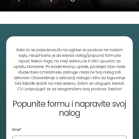
Kako bi se prijavljivao/la na oglase za poslove na našem
sajtu, neophodno je da kreiraš nalog/popuniš formular
ispod. Nakon toga, na mejl adresu će ti stići upustvo za
uplatu članarine. Po evidentiranju uplate, postaješ član naše
studentsko omladinske zadruge i tada će tvoj nalog biti
aktiviran. Obaveštenje o aktivaciji naloga i šifru za logovanje
ćeš takođe dobiti na mejl adresu. Zatim se uloguješ, kreiraš
CV i prijavljuješ se za neograničeni broj poslova. Srećno!
Popunite formu i napravite svoj
nalog
Ime*