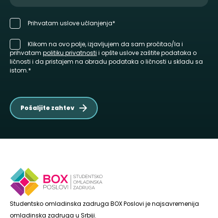
Prihvatam uslove učlanjenja*
Klikom na ovo polje, izjavljujem da sam pročitao/la i
prihvatam
politiku privatnosti
i opšte uslove zaštite podataka o
ličnosti i da pristajem na obradu podataka o ličnosti u skladu sa
istom.*
Pošaljite zahtev
Studentsko omladinska zadruga BOX Poslovi je najsavremenija
omladinska zadruga u Srbiji.