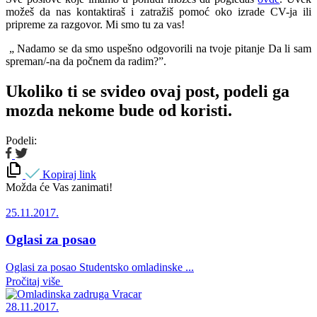
možeš da nas kontaktiraš i zatražiš pomoć oko izrade CV-ja ili
pripreme za razgovor. Mi smo tu za vas!
„ Nadamo se da smo uspešno odgovorili na tvoje pitanje Da li sam
spreman/-na da počnem da radim?”.
Ukoliko ti se svideo ovaj post, podeli ga
mozda nekome bude od koristi.
Podeli:
Kopiraj link
Možda će Vas zanimati!
25.11.2017.
Oglasi za posao
Oglasi za posao Studentsko omladinske ...
Pročitaj više
28.11.2017.