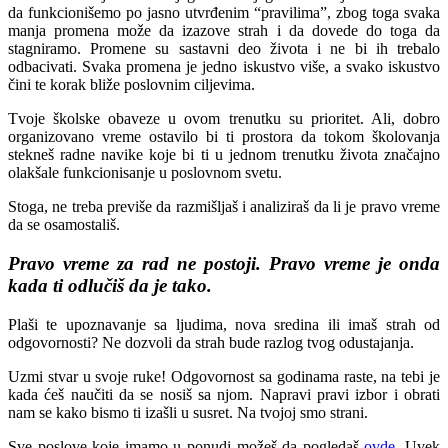
da funkcionišemo po jasno utvrđenim “pravilima”, zbog toga svaka
manja promena može da izazove strah i da dovede do toga da
stagniramo. Promene su sastavni deo života i ne bi ih trebalo
odbacivati. Svaka promena je jedno iskustvo više, a svako iskustvo
čini te korak bliže poslovnim ciljevima.
Tvoje školske obaveze u ovom trenutku su prioritet. Ali, dobro
organizovano vreme ostavilo bi ti prostora da tokom školovanja
stekneš radne navike koje bi ti u jednom trenutku života značajno
olakšale funkcionisanje u poslovnom svetu.
Stoga, ne treba previše da razmišljaš i analiziraš da li je pravo vreme
da se osamostališ.
Pravo vreme za rad ne postoji. Pravo vreme je onda
kada ti odlučiš da je tako.
Plaši te upoznavanje sa ljudima, nova sredina ili imaš strah od
odgovornosti? Ne dozvoli da strah bude razlog tvog odustajanja.
Uzmi stvar u svoje ruke! Odgovornost sa godinama raste, na tebi je
kada ćeš naučiti da se nosiš sa njom. Napravi pravi izbor i obrati
nam se kako bismo ti izašli u susret. Na tvojoj smo strani.
Sve poslove koje imamo u ponudi možeš da pogledaš
ovde
. Uvek