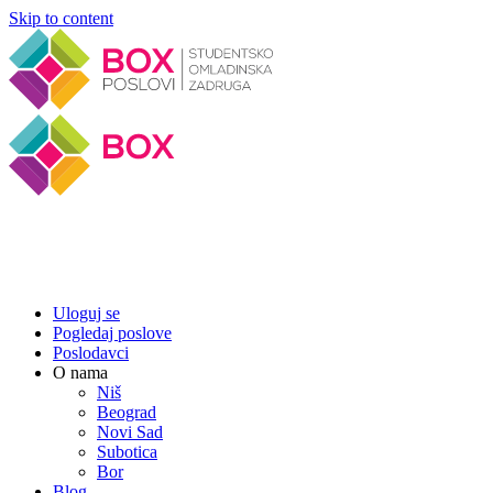
Skip to content
Uloguj se
Pogledaj poslove
Poslodavci
O nama
Niš
Beograd
Novi Sad
Subotica
Bor
Blog