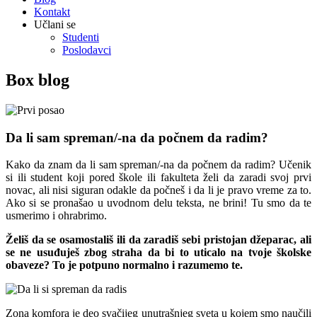
Kontakt
Učlani se
Studenti
Poslodavci
Box blog
Da li sam spreman/-na da počnem da radim?
Kako da znam da li sam spreman/-na da počnem da radim? Učenik
si ili student koji pored škole ili fakulteta želi da zaradi svoj prvi
novac, ali nisi siguran odakle da počneš i da li je pravo vreme za to.
Ako si se pronašao u uvodnom delu teksta, ne brini! Tu smo da te
usmerimo i ohrabrimo.
Želiš da se osamostališ ili da zaradiš sebi pristojan džeparac, ali
se ne usuđuješ zbog straha da bi to uticalo na tvoje školske
obaveze? To je potpuno normalno i razumemo te.
Zona komfora je deo svačijeg unutrašnjeg sveta u kojem smo naučili