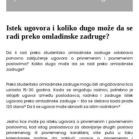
Istek ugovora i koliko dugo može da se
radi preko omladinske zadruge?
Da li rad preko studentsko omladinske zadruge odobrava
ponovno zaključenje ugovora o privremenim i povremenim
poslovima? Koliko dugo može da se radi preko omladinske
zadruge?
Preko studentsko omladinske zadruge mogu biti angažovana lica
uzrasta 15-30 godina. Kada se angažuju radnici, potrebno je
sklopiti ugovor između poslodavca, radnika i zadruge. Istek
ugovora preko omladinske zadruge – šta se dešava kada prođe
120 dana? Da li se ugovor može obnoviti sa istim radnikom?
Jedno lice može po isteku ugovora o privremenim i povremenim
poslovima, kod istog poslodavca za obavljanje drugih poslova
privremenog ili povremenog karaktera, više puta u toku
kalendarske godine da zaključi ugovor o privremenim i