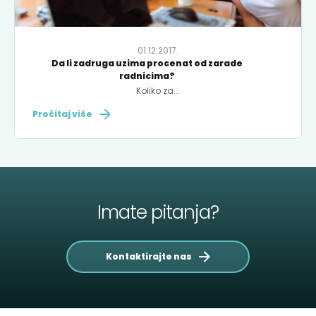
01.12.2017.
Da li zadruga uzima procenat od zarade
radnicima?
Koliko za...
Pročitaj više
Imate pitanja?
Kontaktirajte nas