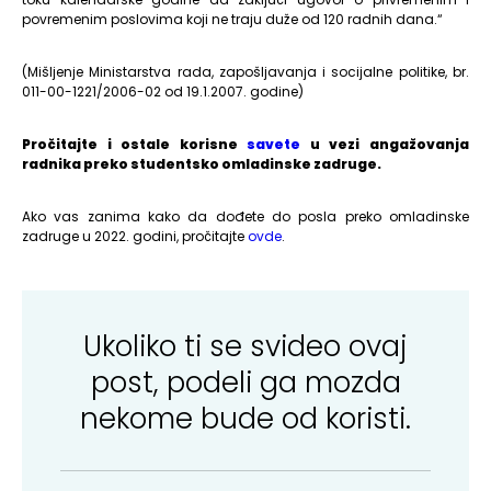
povremenim poslovima koji ne traju duže od 120 radnih dana.“
(Mišljenje Ministarstva rada, zapošljavanja i socijalne politike, br.
011-00-1221/2006-02 od 19.1.2007. godine)
Pročitajte i ostale korisne
savete
u vezi angažovanja
radnika preko studentsko omladinske zadruge.
Ako vas zanima kako da dođete do posla preko omladinske
zadruge u 2022. godini, pročitajte
ovde
.
Ukoliko ti se svideo ovaj
post, podeli ga mozda
nekome bude od koristi.