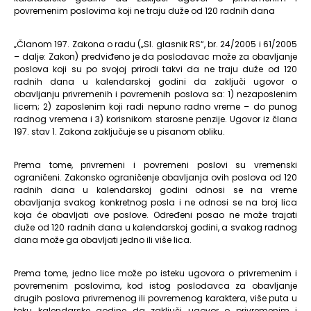
povremenim poslovima koji ne traju duže od 120 radnih dana
„Članom 197. Zakona o radu („Sl. glasnik RS“, br. 24/2005 i 61/2005
– dalje: Zakon) predviđeno je da poslodavac može za obavljanje
poslova koji su po svojoj prirodi takvi da ne traju duže od 120
radnih dana u kalendarskoj godini da zaključi ugovor o
obavljanju privremenih i povremenih poslova sa: 1) nezaposlenim
licem; 2) zaposlenim koji radi nepuno radno vreme – do punog
radnog vremena i 3) korisnikom starosne penzije. Ugovor iz člana
197. stav 1. Zakona zaključuje se u pisanom obliku.
Prema tome, privremeni i povremeni poslovi su vremenski
ograničeni. Zakonsko ograničenje obavljanja ovih poslova od 120
radnih dana u kalendarskoj godini odnosi se na vreme
obavljanja svakog konkretnog posla i ne odnosi se na broj lica
koja će obavljati ove poslove. Određeni posao ne može trajati
duže od 120 radnih dana u kalendarskoj godini, a svakog radnog
dana može ga obavljati jedno ili više lica.
Prema tome, jedno lice može po isteku ugovora o privremenim i
povremenim poslovima, kod istog poslodavca za obavljanje
drugih poslova privremenog ili povremenog karaktera, više puta u
toku kalendarske godine da zaključi ugovor o privremenim i