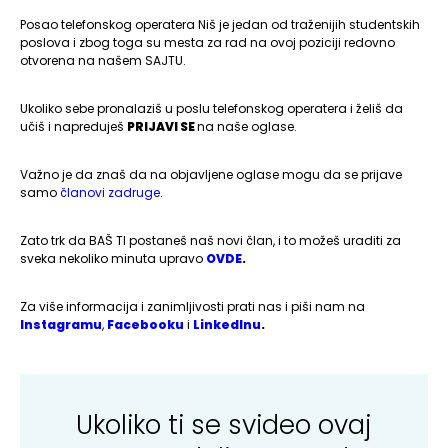
Posao telefonskog operatera Niš je jedan od traženijih studentskih
poslova i zbog toga su mesta za rad na ovoj poziciji redovno
otvorena na našem SAJTU.
Ukoliko sebe pronalaziš u poslu telefonskog operatera i želiš da
učiš i napreduješ
PRIJAVI SE
na naše oglase.
Važno je da znaš da na objavljene oglase mogu da se prijave
samo
članovi zadruge
.
Zato trk da BAŠ TI postaneš naš novi član, i to možeš uraditi za
sveka nekoliko minuta upravo
OVDE
.
Za više informacija i zanimljivosti prati nas i piši nam na
Instagramu
,
Facebooku
i
LinkedInu
.
Ukoliko ti se svideo ovaj