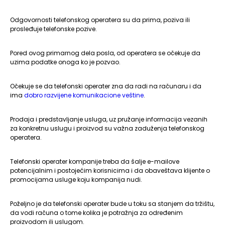
Odgovornosti telefonskog operatera su da prima, poziva ili
prosleđuje telefonske pozive.
Pored ovog primarnog dela posla, od operatera se očekuje da
uzima podatke onoga ko je pozvao.
Očekuje se da telefonski operater zna da radi na računaru i da
ima
dobro razvijene komunikacione veštine
.
Prodaja i predstavljanje usluga, uz pružanje informacija vezanih
za konkretnu uslugu i proizvod su važna zaduženja telefonskog
operatera.
Telefonski operater kompanije treba da šalje e-mailove
potencijalnim i postojećim korisnicima i da obaveštava klijente o
promocijama usluge koju kompanija nudi.
Poželjno je da telefonski operater bude u toku sa stanjem da tržištu,
da vodi računa o tome kolika je potražnja za određenim
proizvodom ili uslugom.