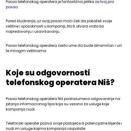
Posao telefonskog operatera je fantastična prilika za
tvoj prvi
posao
.
Pored studiranja, uz ovaj posao moći ćeš da pokažeš svoje
veštine i sposobnosti u kompaniji, što ti otvara vrata ka
napredovanju i usavršavanju.
Posao telefonskog operatera često ume da bude dinamičan i uči
te mnogim veštinama.
Koje su odgovornosti
telefonskog operatera Niš?
Posao telefonskog operatera Niš podrazumeva odgovaranje na
pitanja informacionog tipa koja su vezana za usluge koje
kompanija nudi.
Telefonski operater poziva svoje postojeće ili potencijalne klijente i
nudi im usluge kojima kompanija raspolaže.