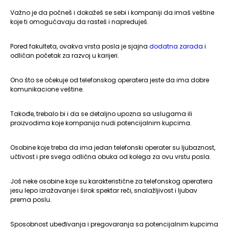
Važno je da počneš i dokažeš se sebi i kompaniji da imaš veštine
koje ti omogućavaju da rasteš i napreduješ.
Pored fakulteta, ovakva vrsta posla je sjajna
dodatna zarada
i
odličan početak za razvoj u karijeri.
Ono što se očekuje od telefonskog operatera jeste da ima dobre
komunikacione veštine.
Takođe, trebalo bi i da se detaljno upozna sa uslugama ili
proizvodima koje kompanija nudi potencijalnim kupcima.
Osobine koje treba da ima jedan telefonski operater su ljubaznost,
učtivost i pre svega odlična obuka od kolega za ovu vrstu posla.
Još neke osobine koje su karakteristične za telefonskog operatera
jesu lepo izražavanje i širok spektar reči, snalažljivost i ljubav
prema poslu.
Sposobnost ubeđivanja i pregovaranja sa potencijalnim kupcima