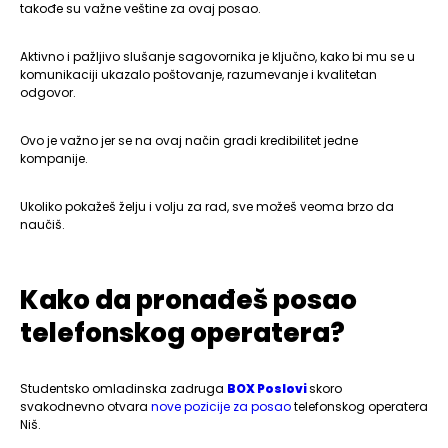
takođe su važne veštine za ovaj posao.
Aktivno i pažljivo slušanje sagovornika je ključno, kako bi mu se u
komunikaciji ukazalo poštovanje, razumevanje i kvalitetan
odgovor.
Ovo je važno jer se na ovaj način gradi kredibilitet jedne
kompanije.
Ukoliko pokažeš želju i volju za rad, sve možeš veoma brzo da
naučiš.
Kako da pronađeš posao
telefonskog operatera?
Studentsko omladinska zadruga
BOX Poslovi
skoro
svakodnevno otvara
nove pozicije za posao
telefonskog operatera
Niš.