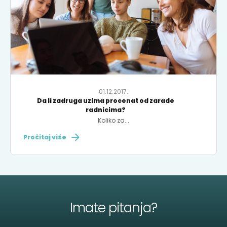
01.12.2017.
Da li zadruga uzima procenat od zarade
radnicima?
Koliko za...
Pročitaj više
Imate pitanja?