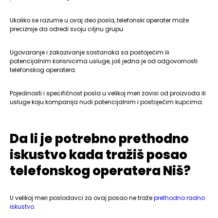
Ukoliko se razume u ovaj deo posla, telefonski operater može
preciznije da odredi svoju ciljnu grupu.
Ugovaranje i zakazivanje sastanaka sa postojećim ili
potencijalnim korisnicima usluge, još jedna je od odgovornosti
telefonskog operatera.
Pojedinosti i specifičnost posla u velikoj meri zavisi od proizvoda ili
usluge koju kompanija nudi potencijalnim i postojećim kupcima.
Da li je potrebno prethodno
iskustvo kada tražiš posao
telefonskog operatera Niš?
U velikoj meri poslodavci za ovaj posao ne traže
prethodno radno
iskustvo
.