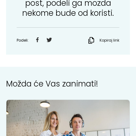
post, podeli ga mozda
nekome bude od koristi.
Podeli:
Kopiraj link
Možda će Vas zanimati!