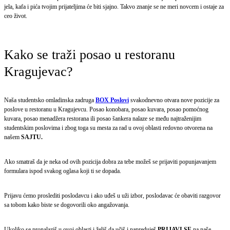
jela, kafa i pića tvojim prijateljima će biti sjajno. Takvo znanje se ne meri novcem i ostaje za
ceo život.
Kako se traži posao u restoranu
Kragujevac?
Naša studentsko omladinska zadruga
BOX Poslovi
svakodnevno otvara nove pozicije za
poslove u restoranu u Kragujevcu. Posao konobara, posao kuvara, posao pomoćnog
kuvara, posao menadžera restorana ili posao šankera nalaze se među najtraženijim
studentskim poslovima i zbog toga su mesta za rad u ovoj oblasti redovno otvorena na
našem
SAJTU.
Ako smatraš da je neka od ovih pozicija dobra za tebe možeš se prijaviti popunjavanjem
formulara ispod svakog oglasa koji ti se dopada.
Prijavu ćemo proslediti poslodavcu i ako uđeš u uži izbor, poslodavac će obaviti razgovor
sa tobom kako biste se dogovorili oko angažovanja.
Ukoliko se pronalaziš u ovoj oblasti i želiš da učiš i napreduješ
PRIJAVI SE
na naše