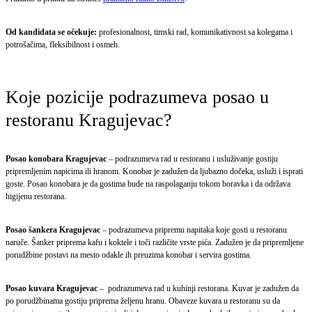
Od kandidata se očekuje:
profesionalnost, timski rad, komunikativnost sa kolegama i
potrošačima, fleksibilnost i osmeh.
Koje pozicije podrazumeva posao u
restoranu Kragujevac?
Posao konobara
Kragujevac
– podrazumeva rad u restoranu i usluživanje gostiju
pripremljenim napicima ili hranom. Konobar je zadužen da ljubazno dočeka, usluži i isprati
goste. Posao konobara je da gostima bude na raspolaganju tokom boravka i da održava
higijenu restorana.
Posao šankera Kragujevac
– podrazumeva pripremu napitaka koje gosti u restoranu
naruče. Šanker priprema kafu i koktele i toči različite vrste pića. Zadužen je da pripremljene
porudžbine postavi na mesto odakle ih preuzima konobar i servira gostima.
Posao kuvara Kragujevac
– podrazumeva rad u kuhinji restorana. Kuvar je zadužen da
po porudžbinama gostiju priprema željenu hranu. Obaveze kuvara u restoranu su da