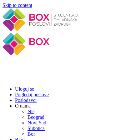
Skip to content
Uloguj se
Pogledaj poslove
Poslodavci
O nama
Niš
Beograd
Novi Sad
Subotica
Bor
Blog