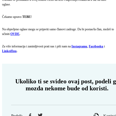
oglase.
Čekamo upravo
TEBE!
Na objavljene oglase mogu se prijaviti samo članovi zadruge. Da bi postao/la član, možeš to
učiniti
OVDE
.
Za više informacija i zanimljivosti prati nas i piši nam na
Instagramu
,
Facebooku
i
LinkedInu
.
Ukoliko ti se svideo ovaj post, podeli 
mozda nekome bude od koristi.
Podeli:
Kopiraj