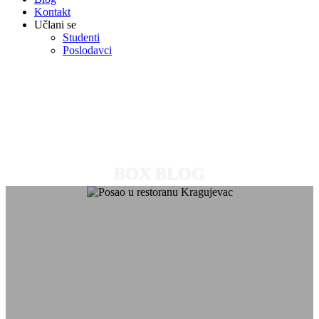
Kontakt
Učlani se
Studenti
Poslodavci
BOX BLOG