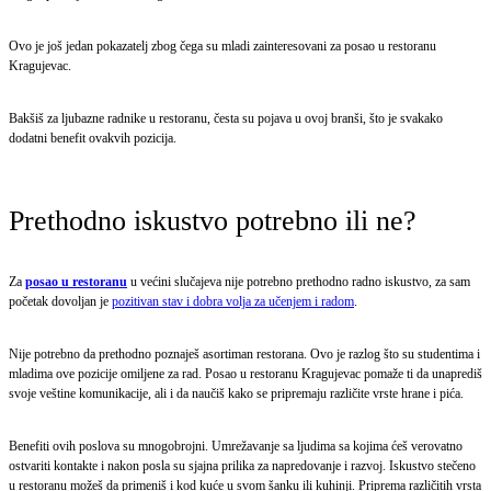
Ovo je još jedan pokazatelj zbog čega su mladi zainteresovani za posao u restoranu
Kragujevac.
Bakšiš za ljubazne radnike u restoranu, česta su pojava u ovoj branši, što je svakako
dodatni benefit ovakvih pozicija.
Prethodno iskustvo potrebno ili ne?
Za
posao u restoranu
u većini slučajeva nije potrebno prethodno radno iskustvo, za sam
početak dovoljan je
pozitivan stav i dobra volja za učenjem i radom
.
Nije potrebno da prethodno poznaješ asortiman restorana. Ovo je razlog što su studentima i
mladima ove pozicije omiljene za rad. Posao u restoranu Kragujevac pomaže ti da unaprediš
svoje veštine komunikacije, ali i da naučiš kako se pripremaju različite vrste hrane i pića.
Benefiti ovih poslova su mnogobrojni. Umrežavanje sa ljudima sa kojima ćeš verovatno
ostvariti kontakte i nakon posla su sjajna prilika za napredovanje i razvoj. Iskustvo stečeno
u restoranu možeš da primeniš i kod kuće u svom šanku ili kuhinji. Priprema različitih vrsta