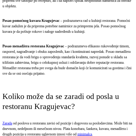
pripremi sve sastojke po recepturi, ali i da napravi spisak neophodnih namirnica za obroke
u objektu.
Posao pomoćnog kuvara Kragujevac
– podrazumeva rad u kuhinji restorana. Pomoćni
kuvar zadužen je da priprema potrebne namirnice za primpremu jela. Posao pomoćnog
kuvara je da poštuje rokove i naloge nadređenih u kuhinji.
Posao menadžera restorana Kragujevac
– podrazumeva efikasno rukovođenje timom,
raspored, nagrađivanje i obuku zaposlenih, kao i kontinuirani napredak. Posao menadžera
restorana je da vodi brigu o sprovođenju standarda kvaliteta, razvoj ponude u skladu sa
tržišnim zahtevima, brigu o celokupnoj usluzi i održavanju dobre reputacije restorana.
Menadžer restorana treba pre svega da bude domaćin koji će komunicirati sa gostima i čini
sve da se oni osećaju prijatno.
Koliko može da se zaradi od posla u
restoranu Kragujevac?
Zarada
od poslova u restoranu zavisi od pozicije i dogovora sa poslodavcima. Može biti na
dnevnom, nedeljnom ili mesečnom nivou. Plata konobara, šankera, kuvara, menadžera i
drugih pozicija u restoranu uglavnom iznosi više od
minimalca
.