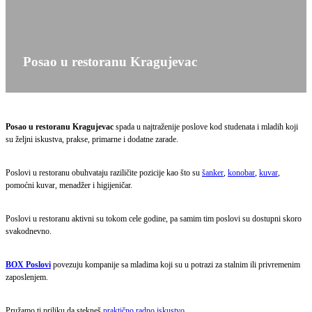
Posao u restoranu Kragujevac
Posao u restoranu Kragujevac
spada u najtraženije poslove kod studenata i mladih koji
su željni iskustva, prakse, primarne i dodatne zarade.
Poslovi u restoranu obuhvataju raziličite pozicije kao što su
šanker
,
konobar
,
kuvar
,
pomoćni kuvar, menadžer i higijeničar.
Poslovi u restoranu aktivni su tokom cele godine, pa samim tim poslovi su dostupni skoro
svakodnevno.
BOX Poslovi
povezuju kompanije sa mladima koji su u potrazi za stalnim ili privremenim
zaposlenjem.
Pružamo ti priliku da stekneš
praktično radno iskustvo
.