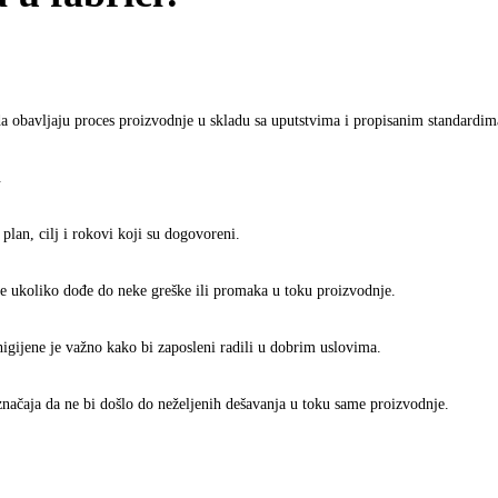
da obavljaju proces proizvodnje u skladu sa uputstvima i propisanim standardima
.
lan, cilj i rokovi koji su dogovoreni.
ne ukoliko dođe do neke greške ili promaka u toku proizvodnje.
higijene je važno kako bi zaposleni radili u dobrim uslovima.
značaja da ne bi došlo do neželjenih dešavanja u toku same proizvodnje.