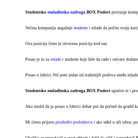
Studentsko
omladinska zadruga
BOX Poslovi
povezuje komp
Većina kompanija angažuje
studente
i mlade da počnu svoju karij
Ova pozicija često je otvorena pozicija kod nas.
Posao je tu za
mlade
i studente koji žele da rade i ostvare dodat
Posao u fabrici Niš jeste jedan od traženijih poslova među mlad
Studentsko omladinska zadruga BOX Poslovi
uputiće te i pr
Ako misliš da ja posao u fabrici dobar put da počneš da gradiš k
Mi ćemo prijavu
proslediti poslodavcu
i ako uđeš u uži izbor, p
Ukoliko se pronalaziš u ovoj oblasti i želiš da učiš i napreduješ