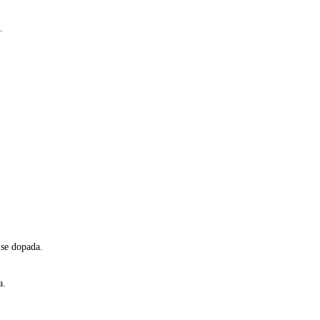
.
 se dopada.
a.