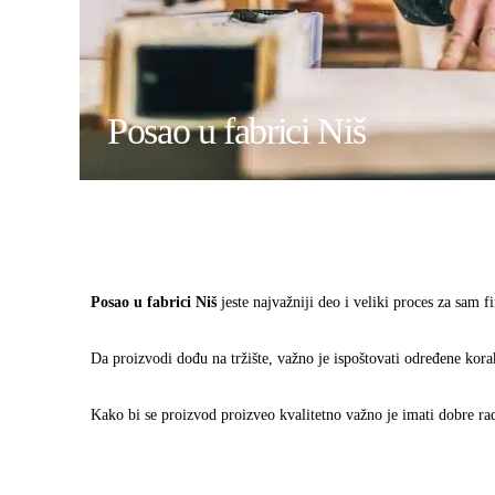
Posao u fabrici Niš
Posao u fabrici Niš
jeste najvažniji deo i veliki proces za sam f
Da proizvodi dođu na tržište, važno je ispoštovati određene kora
Kako bi se proizvod proizveo kvalitetno važno je imati dobre rad