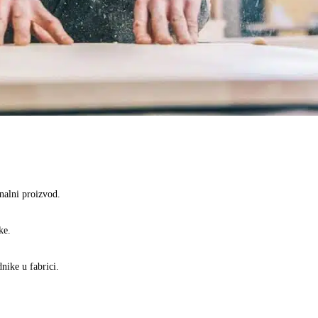
inalni proizvod.
ke.
nike u fabrici.