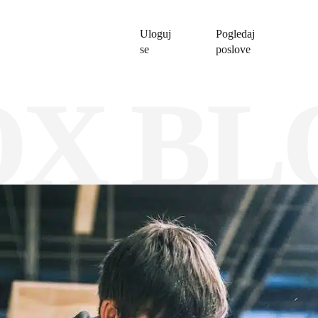
Uloguj
Pogledaj
se
poslove
OX BL