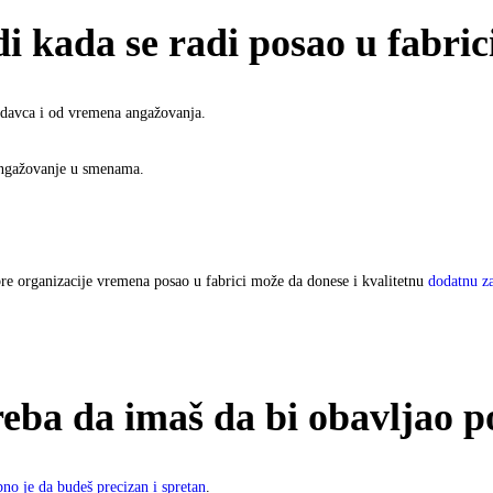
i kada se radi posao u fabric
lodavca i od vremena angažovanja.
angažovanje u smenama.
obre organizacije vremena posao u fabrici može da donese i kvalitetnu
dodatnu z
reba da imaš da bi obavljao p
bno je da budeš precizan i spretan
.