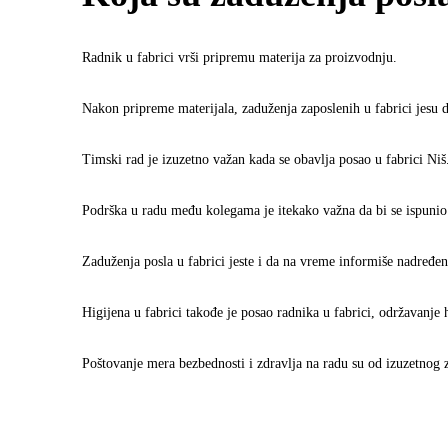
Radnik u fabrici vrši pripremu materija za proizvodnju.
Nakon pripreme materijala, zaduženja zaposlenih u fabrici jesu 
Timski rad je izuzetno važan kada se obavlja posao u fabrici Niš
Podrška u radu među kolegama je itekako važna da bi se ispunio p
Zaduženja posla u fabrici jeste i da na vreme informiše nadređe
Higijena u fabrici takođe je posao radnika u fabrici, održavanje 
Poštovanje mera bezbednosti i zdravlja na radu su od izuzetnog 