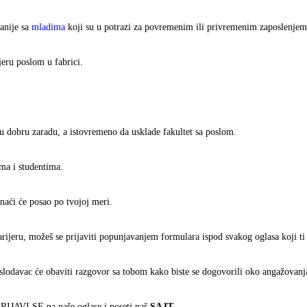
anije sa
mladima
koji su u potrazi za povremenim ili privremenim zaposlenjem
eru poslom u fabrici.
nu dobru zaradu, a istovremeno da usklade fakultet sa poslom.
ima i studentima.
onaći će posao po tvojoj meri.
arijeru, možeš se prijaviti popunjavanjem formulara ispod svakog oglasa koji ti
oslodavac će obaviti razgovor sa tobom kako biste se dogovorili oko angažovanj
 PRIJAVI SE na naše oglase i poseti naš
SAJT.