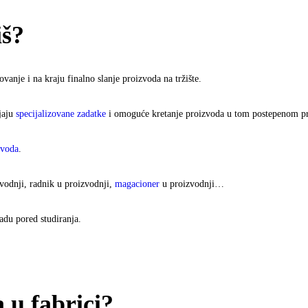
iš?
kovanje i na kraju finalno slanje proizvoda na tržište.
jaju
specijalizovane zadatke
i omoguće kretanje proizvoda u tom postepenom p
zvoda
.
zvodnji, radnik u proizvodnji,
magacioner
u proizvodnji…
adu pored studiranja.
 u fabrici?