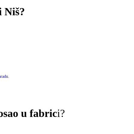
i Niš?
aradu
.
osao u fabric
i?