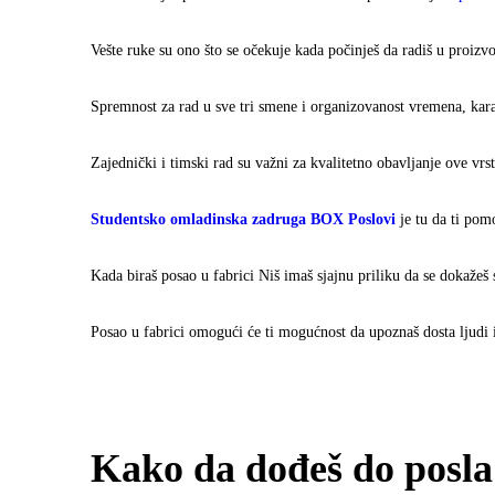
Vešte ruke su ono što se očekuje kada počinješ da radiš u proizvo
Spremnost za rad u sve tri smene i organizovanost vremena, karak
Zajednički i timski rad su važni za kvalitetno obavljanje ove vrst
Studentsko omladinska zadruga BOX Poslovi
je tu da ti po
Kada biraš posao u fabrici Niš imaš sjajnu priliku da se dokažeš
Posao u fabrici omogući će ti mogućnost da upoznaš dosta ljudi i
Kako da dođeš do posla 