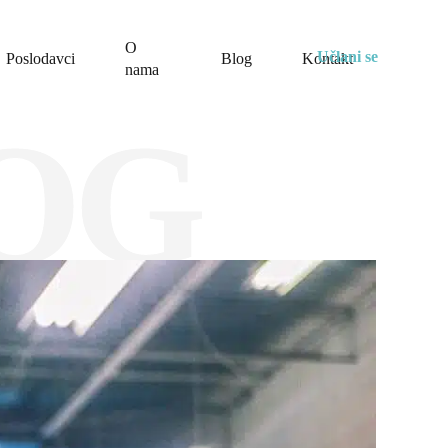
O
Učlani se
Poslodavci
Blog
Kontakt
nama
OG