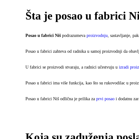
Šta je posao u fabrici N
Posao u fabrici Niš
podrazumeva
proizvodnju
, sastavljanje, pa
Posao u fabrici zahteva od radnika u samoj proizvodnji da obavl
U fabrici se proizvodi stvaraju, a radnici učestvuju u
izradi proi
Posao u fabrici ima više funkcija, kao što su rukovodilac u proi
Posao u fabrici Niš odlična je prilika za
prvi posao
i dodatnu zar
Koja su zaduženja posla