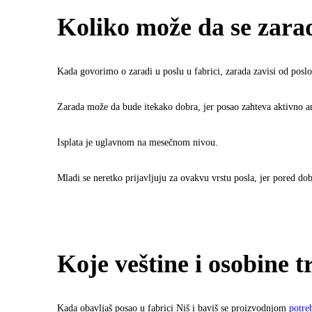
Koliko može da se zarad
Kada govorimo o zaradi u poslu u fabrici, zarada zavisi od pos
Zarada može da bude itekako dobra, jer posao zahteva aktivno 
Isplata je uglavnom na mesečnom nivou.
Mladi se neretko prijavljuju za ovakvu vrstu posla, jer pored d
Koje veštine i osobine t
Kada obavljaš posao u fabrici Niš i baviš se proizvodnjom
potre