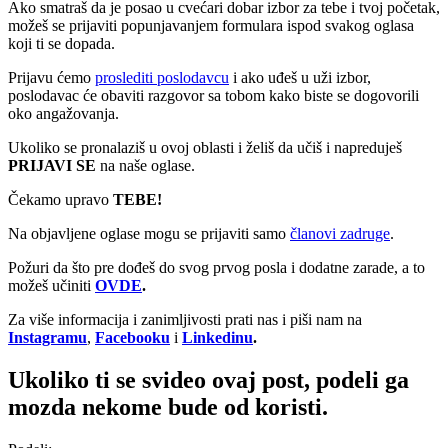
Ako smatraš da je posao u cvećari dobar izbor za tebe i tvoj početak,
možeš se prijaviti popunjavanjem formulara ispod svakog oglasa
koji ti se dopada.
Prijavu ćemo
proslediti poslodavcu
i ako uđeš u uži izbor,
poslodavac će obaviti razgovor sa tobom kako biste se dogovorili
oko angažovanja.
Ukoliko se pronalaziš u ovoj oblasti i želiš da učiš i napreduješ
PRIJAVI SE
na naše oglase.
Čekamo upravo
TEBE!
Na objavljene oglase mogu se prijaviti samo
članovi zadruge
.
Požuri da što pre dođeš do svog prvog posla i dodatne zarade, a to
možeš učiniti
OVDE
.
Za više informacija i zanimljivosti prati nas i piši nam na
Instagramu
,
Facebooku
i
Linkedinu
.
Ukoliko ti se svideo ovaj post, podeli ga
mozda nekome bude od koristi.