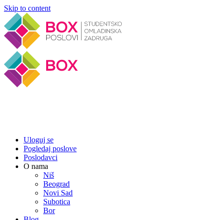
Skip to content
Uloguj se
Pogledaj poslove
Poslodavci
O nama
Niš
Beograd
Novi Sad
Subotica
Bor
Blog