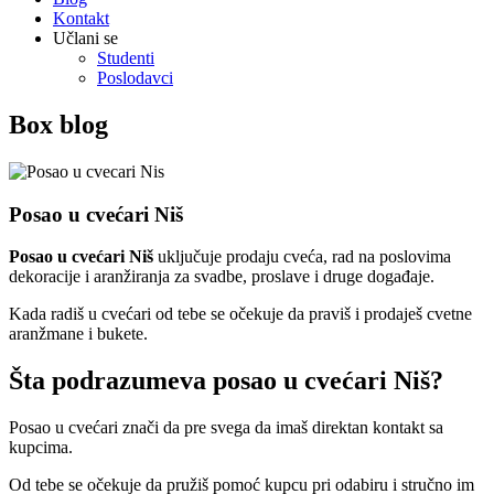
Kontakt
Učlani se
Studenti
Poslodavci
Box blog
Posao u cvećari Niš
Posao u cvećari Niš
uključuje prodaju cveća, rad na poslovima
dekoracije i aranžiranja za svadbe, proslave i druge događaje.
Kada radiš u cvećari od tebe se očekuje da praviš i prodaješ cvetne
aranžmane i bukete.
Šta podrazumeva posao u cvećari Niš
?
Posao u cvećari znači da pre svega da imaš direktan kontakt sa
kupcima.
Od tebe se očekuje da pružiš pomoć kupcu pri odabiru i stručno im