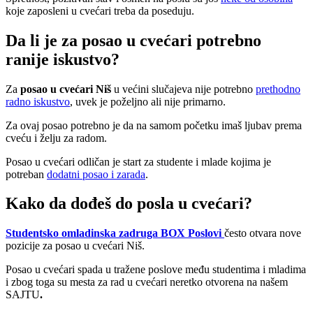
koje zaposleni u cvećari treba da poseduju.
Da li je za posao u cvećari potrebno
ranije iskustvo?
Za
posao u cvećari Niš
u većini slučajeva nije potrebno
prethodno
radno iskustvo
, uvek je poželjno ali nije primarno.
Za ovaj posao potrebno je da na samom početku imaš ljubav prema
cveću i želju za radom.
Posao u cvećari odličan je start za studente i mlade kojima je
potreban
dodatni posao i zarada
.
Kako da dođeš do posla u cvećari?
Studentsko omladinska zadruga BOX Poslovi
često otvara nove
pozicije za posao u cvećari Niš.
Posao u cvećari spada u tražene poslove među studentima i mladima
i zbog toga su mesta za rad u cvećari neretko otvorena na našem
SAJTU
.