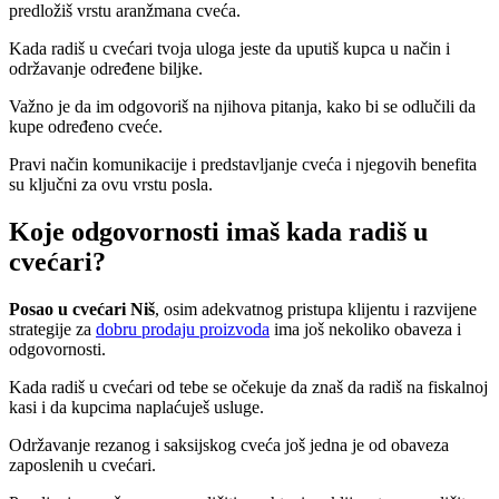
predložiš vrstu aranžmana cveća.
Kada radiš u cvećari tvoja uloga jeste da uputiš kupca u način i
održavanje određene biljke.
Važno je da im odgovoriš na njihova pitanja, kako bi se odlučili da
kupe određeno cveće.
Pravi način komunikacije i predstavljanje cveća i njegovih benefita
su ključni za ovu vrstu posla.
Koje odgovornosti imaš kada radiš u
cvećari?
Posao u cvećari Niš
, osim adekvatnog pristupa klijentu i razvijene
strategije za
dobru prodaju proizvoda
ima još nekoliko obaveza i
odgovornosti.
Kada radiš u cvećari od tebe se očekuje da znaš da radiš na fiskalnoj
kasi i da kupcima naplaćuješ usluge.
Održavanje rezanog i saksijskog cveća još jedna je od obaveza
zaposlenih u cvećari.