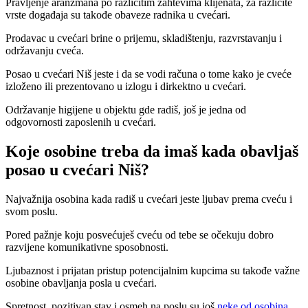
Pravljenje aranžmana po različitim zahtevima klijenata, za različite
vrste događaja su takođe obaveze radnika u cvećari.
Prodavac u cvećari brine o prijemu, skladištenju, razvrstavanju i
održavanju cveća.
Posao u cvećari Niš jeste i da se vodi računa o tome kako je cveće
izloženo ili prezentovano u izlogu i dirkektno u cvećari.
Održavanje higijene u objektu gde radiš, još je jedna od
odgovornosti zaposlenih u cvećari.
Koje osobine treba da imaš kada obavljaš
posao u cvećari Niš?
Najvažnija osobina kada radiš u cvećari jeste ljubav prema cveću i
svom poslu.
Pored pažnje koju posvećuješ cveću od tebe se očekuju dobro
razvijene komunikativne sposobnosti.
Ljubaznost i prijatan pristup potencijalnim kupcima su takođe važne
osobine obavljanja posla u cvećari.
Spretnost, pozitivan stav i osmeh na poslu su još
neke od osobina