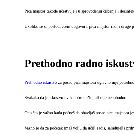
Pica majstor takođe učestvuje i u sprovođenju čišćenja i dezinfe
Ukoliko se sa poslodavcem dogovori, pica majstor radi i druge p
Prethodno radno iskustv
Prethodno iskustvo
za posao pica majstora uglavno nije potrebno
Svakako da je iskustvo uvek dobrodošlo, ali nije neophodno.
Ono što je važno kada počneš da obavljaš posao pica majstora je
Važno je da za početak imaš volju da učiš, radiš, sarađuješ i prihv