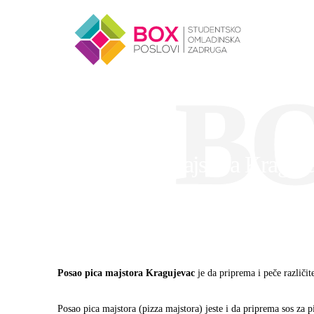
Skip to content
B
Posao pica majstora Kraguj
Posao pica majstora Kragujevac
je da priprema i peče različit
Posao pica majstora (pizza majstora) jeste i da priprema sos za 