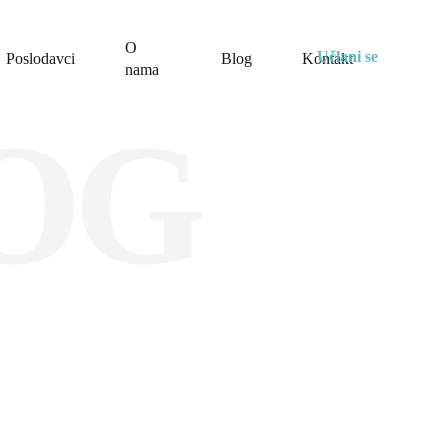
O
Učlani se
Poslodavci
Blog
Kontakt
nama
OG