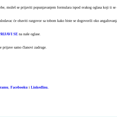
tebe, možeš se prijaviti popunjavanjem formulara ispod svakog oglasa koji ti se
oslodavac će obaviti razgovor sa tobom kako biste se dogovorili oko angažovanj
PRIJAVI SE
na naše oglase.
se prijave samo članovi zadruge.
gramu
,
Facebooku
i
LinkedInu.