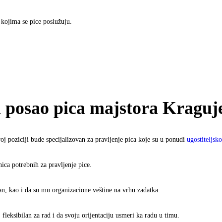
kojima se pice poslužuju.
za posao pica majstora Kraguj
 poziciji bude specijalizovan za pravljenje pica koje su u ponudi
ugostiteljsk
ica potrebnih za pravljenje pice.
san, kao i da su mu organizacione veštine na vrhu zadatka.
 fleksibilan za rad i da svoju orijentaciju usmeri ka radu u timu.