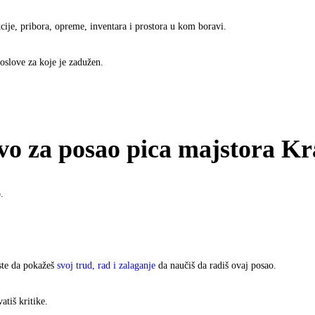
kcije, pribora, opreme, inventara i prostora u kom boravi.
oslove za koje je zadužen.
o za posao pica majstora Kra
.
ste da pokažeš
svoj trud, rad i zalaganje
da naučiš da radiš ovaj posao.
atiš kritike.