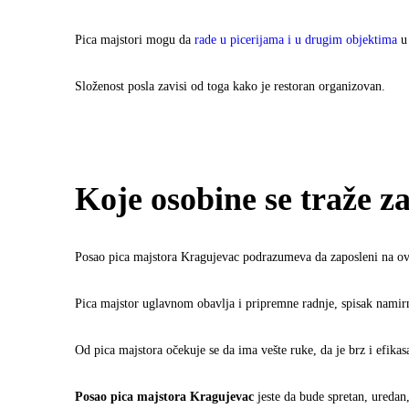
Pica majstori mogu da
rade u picerijama i u drugim objektima
u 
Složenost posla zavisi od toga kako je restoran organizovan.
Koje osobine se traže 
Posao pica majstora Kragujevac podrazumeva da zaposleni na ovoj
Pica majstor uglavnom obavlja i pripremne radnje, spisak namirn
Od pica majstora očekuje se da ima vešte ruke, da je brz i efika
Posao pica majstora Kragujevac
jeste da bude spretan, uredan,