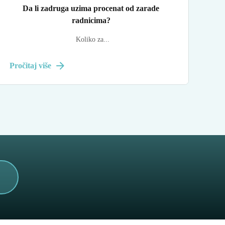
Da li zadruga uzima procenat od zarade
radnicima?
Koliko za...
Pročitaj više