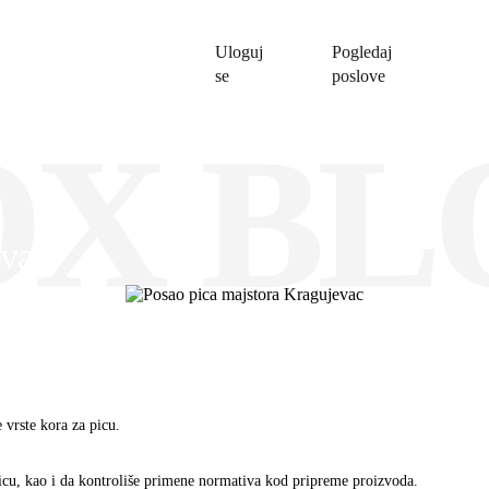
Uloguj
Pogledaj
se
poslove
OX BL
evac
e vrste kora za picu.
picu, kao i da kontroliše primene normativa kod pripreme proizvoda.