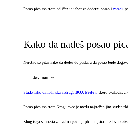
Posao pica majstora odličan je izbor za dodatni posao i
zaradu
po
Kako da nađeš posao pic
Neretko se pitaš kako da dođeš do posla, a da posao bude dogovo
Javi nam se.
Studentsko omladinska zadruga
BOX Poslovi
skoro svakodnevno
Posao pica majstora Kragujevac je među najtraženijim students
Zbog toga su mesta za rad na poziciji pica majstora redovno ot