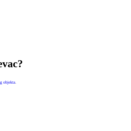
evac?
og objekta
.