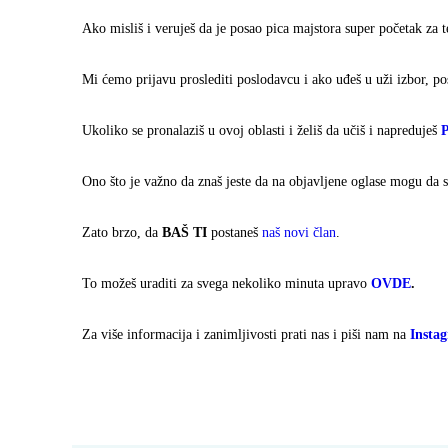
Ako misliš i veruješ da je posao pica majstora super početak za 
Mi ćemo prijavu proslediti poslodavcu i ako uđeš u uži izbor, p
Ukoliko se pronalaziš u ovoj oblasti i želiš da učiš i napreduješ
Ono što je važno da znaš jeste da na objavljene oglase mogu da 
Zato brzo, da
BAŠ TI
postaneš
naš novi član
.
To možeš uraditi za svega nekoliko minuta upravo
OVDE
.
Za više informacija i zanimljivosti prati nas i piši nam na
Insta