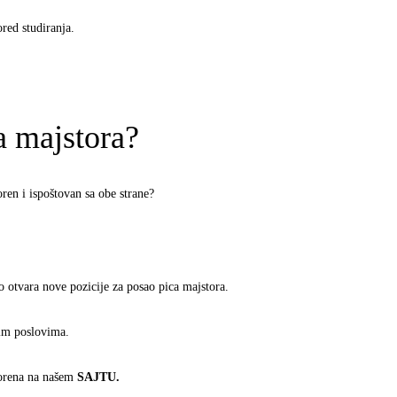
red studiranja.
a majstora?
ren i ispoštovan sa obe strane?
 otvara nove pozicije za posao pica majstora.
kim poslovima.
vorena na našem
SAJTU.