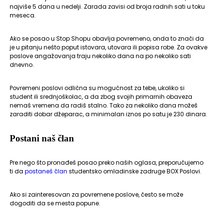
najviše 5 dana u nedelji. Zarada zavisi od broja radnih sati u toku
meseca.
Ako se posao u Stop Shopu obavlja povremeno, onda to znači da
je u pitanju nešto poput istovara, utovara ili popisa robe. Za ovakve
poslove angažovanja traju nekoliko dana na po nekoliko sati
dnevno.
Povremeni poslovi odlična su mogućnost za tebe, ukoliko si
student ili srednjoškolac, a da zbog svojih primarnih obaveza
nemaš vremena da radiš stalno. Tako za nekoliko dana možeš
zaraditi dobar džeparac, a minimalan iznos po satu je 230 dinara.
Postani naš član
Pre nego što pronađeš posao preko naših oglasa, preporučujemo
ti da
postaneš član
studentsko omladinske zadruge BOX Poslovi.
Ako si zainteresovan za povremene poslove, često se može
dogoditi da se mesta popune.