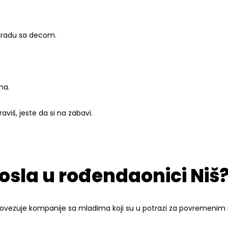
u radu sa decom.
ma.
viš, jeste da si na zabavi.
osla u rođendaonici Niš
ovezuje kompanije sa mladima koji su u potrazi za povremenim 