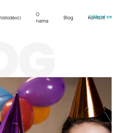
O
Učlani se
oslodavci
Blog
Kontakt
nama
OG