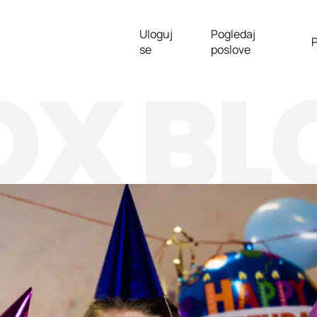
Uloguj
Pogledaj
P
se
poslove
OX BL