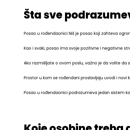
Šta sve podrazumev
Posao u rođendaonici Niš je posao koji zahteva ogrom
Kao i svaki, posao ima svoje pozitivne i negativne str
Ako razmišljate o ovom poslu, važno je da volite da 
Prostor u kom se rođendani proslavljaju uvodi i nov
Posao u rođendaonici podrazumeva jedan sistem koji
Koje osobine treba