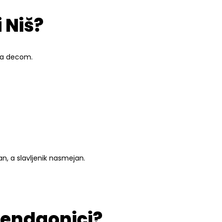
 Niš?
 sa decom.
, a slavljenik nasmejan.
đendaonici?