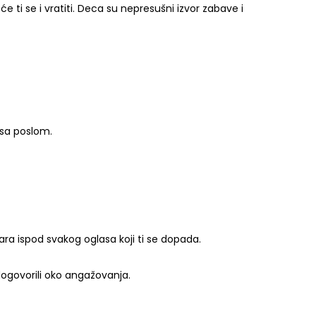
 ti se i vratiti. Deca su nepresušni izvor zabave i
 sa poslom.
ara ispod svakog oglasa koji ti se dopada.
dogovorili oko angažovanja.