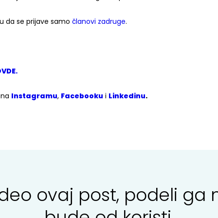
gu da se prijave samo
članovi zadruge
.
VDE.
m na
Instagramu
,
Facebooku
i
Linkedinu
.
svideo ovaj post, podeli 
bude od koristi.