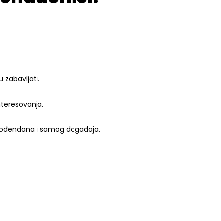
 zabavljati.
nteresovanja.
 rođendana i samog događaja.