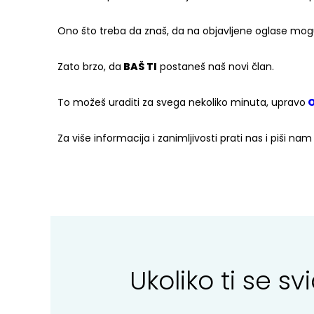
Ono što treba da znaš, da na objavljene oglase mo
Zato brzo, da
BAŠ TI
postaneš naš novi član.
To možeš uraditi za svega nekoliko minuta, upravo
O
Za više informacija i zanimljivosti prati nas i piši na
Ukoliko ti se 