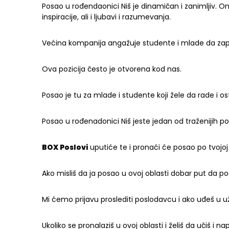
Posao u rođendaonici Niš je dinamičan i zanimljiv. On
inspiracije, ali i ljubavi i razumevanja.
Većina kompanija angažuje studente i mlade da zap
Ova pozicija često je otvorena kod nas.
Posao je tu za mlade i studente koji žele da rade i o
Posao u rođenadonici Niš jeste jedan od traženijih
BOX Poslovi
uputiće te i pronaći će posao po tvojoj
Ako misliš da ja posao u ovoj oblasti dobar put da p
Mi ćemo prijavu proslediti poslodavcu i ako uđeš u u
Ukoliko se pronalaziš u ovoj oblasti i želiš da učiš i 