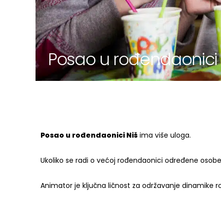
Posao u rođendaonici 
Posao u rođendaonici Niš
ima više uloga.
Ukoliko se radi o većoj rođendaonici određene osob
Animator je ključna ličnost za održavanje dinamike 