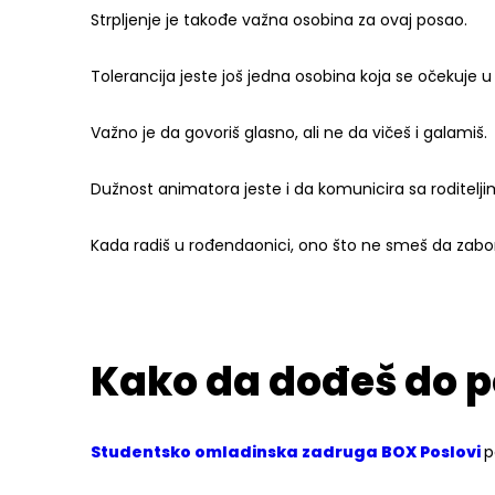
Strpljenje je takođe važna osobina za ovaj posao.
Tolerancija jeste još jedna osobina koja se očekuje 
Važno je da govoriš glasno, ali ne da vičeš i galamiš.
Dužnost animatora jeste i da komunicira sa roditelji
Kada radiš u rođendaonici, ono što ne smeš da zabora
Kako da dođeš do p
Studentsko omladinska zadruga BOX Poslovi
p