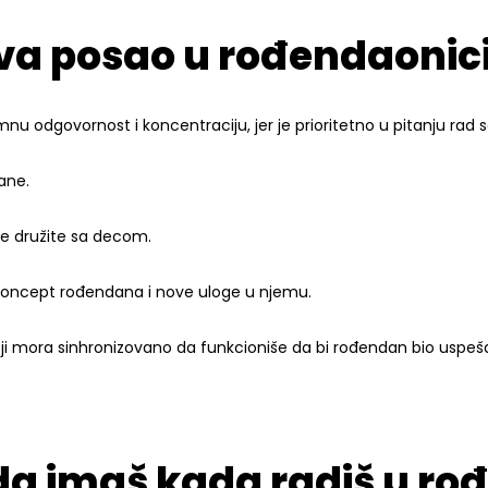
a posao u rođendaonici
nu odgovornost i koncentraciju, jer je prioritetno u pitanju rad
ane.
se družite sa decom.
i koncept rođendana i nove uloge u njemu.
 mora sinhronizovano da funkcioniše da bi rođendan bio uspešan
 da imaš kada radiš u ro