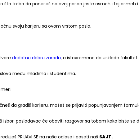
o što treba da poneseš na ovaj posao jeste osmeh i taj osmeh i će
očnu svoju karijeru sa ovom vrstom posla.
stvare
dodatnu dobru zaradu
, a istovremeno da usklade fakultet
 poslova među mladima i studentima.
 meri.
očneš da gradiš karijeru, možeš se prijaviti popunjavanjem formul
ži izbor, poslodavac će obaviti razgovor sa tobom kako biste se 
napreduješ PRIJAVI SE na naše oglase i poseti naš
SAJT.