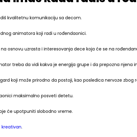
adiš kvalitetnu komunikaciju sa decom.
ednog animatora koji radi u rođendaonici.
na osnovu uzrasta i interesovanja dece koja će se na rođendanu
tor treba da vidi kakva je energija grupe i da prepozna njena i
ard koji može prirodno da postoji, kao posledica nervoze zbog
daonici maksimalno posveti detetu.
koje će upotpuniti slobodno vreme.
i kreativan
.