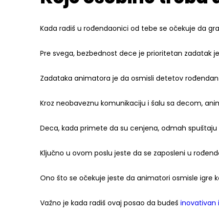
Kada radiš u rođendaonici od tebe se očekuje da gr
Pre svega, bezbednost dece je prioritetan zadatak j
Zadataka animatora je da osmisli detetov rođendan 
Kroz neobaveznu komunikaciju i šalu sa decom, anima
Deca, kada primete da su cenjena, odmah spuštaju g
Ključno u ovom poslu jeste da se zaposleni u rođen
Ono što se očekuje jeste da animatori osmisle igre 
Važno je kada radiš ovaj posao da budeš
inovativan 