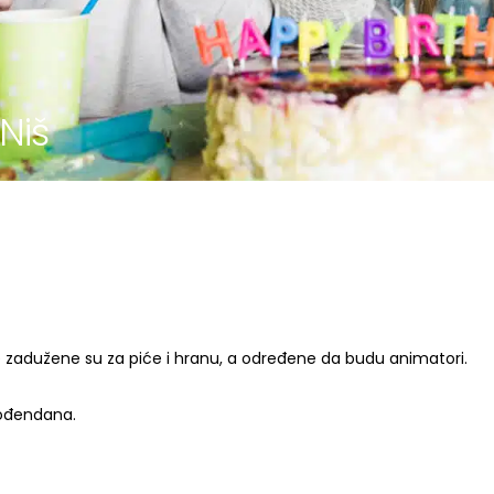
Niš
e zadužene su za piće i hranu, a određene da budu animatori.
rođendana.