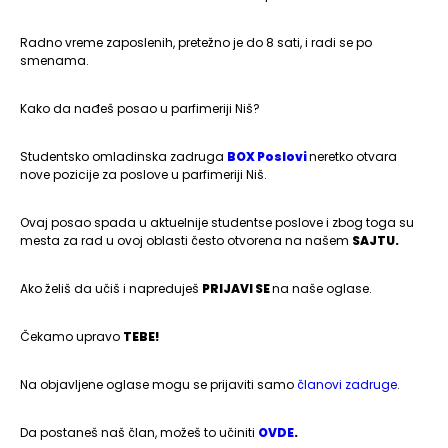
Radno vreme zaposlenih, pretežno je do 8 sati, i radi se po
smenama.
Kako da nađeš posao u parfimeriji Niš?
Studentsko omladinska zadruga
BOX Poslovi
neretko otvara
nove pozicije za poslove u parfimeriji Niš.
Ovaj posao spada u aktuelnije studentse poslove i zbog toga su
mesta za rad u ovoj oblasti često otvorena na našem
SAJTU.
Ako želiš da učiš i napreduješ
PRIJAVI SE
na naše oglase.
Čekamo upravo
TEBE!
Na objavljene oglase mogu se prijaviti samo
članovi zadruge
.
Da postaneš naš član, možeš to učiniti
OVDE
.