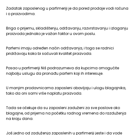
Zadatak zaposlenog u parfimeriji je da pored prodaje vodi računa
i o proizvodima.
Briga o prijemu, skladištenju, održavanju, razvrstavanju i izlaganju
proizvoda jednako je važan faktor u ovom poslu.
Parfemi imaju određen način održavanja, i toga se radnici
pridržavaju kako bi sačuvali kvalitet proizvoda.
Posao u parfimeriji Niš podrazumeva da kupcima omogućite
najbolju uslugu da pronađu parfem koji ih interesuje.
U manjim prodavnicama zaposleni obavljaju i ulogu blagajnika,
tako da oni sami vrše naplatu proizvoda.
Tada se očekuje da su zaposleni zaduženi za sve poslove oko
blagajne, od prijema na početku radnog vremena do razduženja
na kraju dana.
Još jedno od zaduženja zaposlenih u parfimeriji jeste i da vode