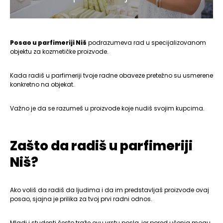
Posao u parfimeriji Niš
podrazumeva rad u specijalizovanom
objektu za kozmetičke proizvode.
Kada radiš u parfimeriji tvoje radne obaveze pretežno su usmerene
konkretno na objekat.
Važno je da se razumeš u proizvode koje nudiš svojim kupcima.
Zašto da radiš u parfimeriji
Niš?
Ako voliš da radiš da ljudima i da im predstavljaš proizvode ovaj
posao, sjajna je prilika za tvoj prvi radni odnos.
Mladi i studenti često traže ovu vrstu posla, jer pored učenja mogu