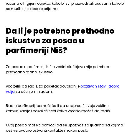
računa o higijeni objekta, kako bi svi proizvodi bili očuvani i kako bi
se mušterije osećale prijatno.
Da li je potrebno prethodno
iskustvo za posao u
parfimeriji Niš?
Za posao u parfimeriji Niš u većini slučajeva nije potrebno
prethodno radno iskustvo.
Ako želiš da radiš, za početak dovoljan je
pozitivan stav i dobra
volja
za učenjem i radom.
Rad u parfimeriji pomoći će ti da unaprediš svoje veštine
komunikacije i pokažeš sebi koliko vredno možeš da radiš.
Ovaj posao može ti pomoći da se upoznaš sa ljudima sa kojima
ćeš verovatno ostvariti kontakte i nakon posla.