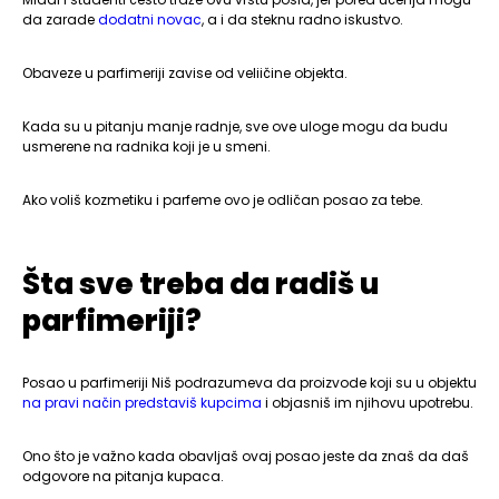
da zarade
dodatni novac
, a i da steknu radno iskustvo.
Obaveze u parfimeriji zavise od veliičine objekta.
Kada su u pitanju manje radnje, sve ove uloge mogu da budu
usmerene na radnika koji je u smeni.
Ako voliš kozmetiku i parfeme ovo je odličan posao za tebe.
Šta sve treba da radiš u
parfimeriji?
Posao u parfimeriji Niš podrazumeva da proizvode koji su u objektu
na pravi način predstaviš kupcima
i objasniš im njihovu upotrebu.
Ono što je važno kada obavljaš ovaj posao jeste da znaš da daš
odgovore na pitanja kupaca.