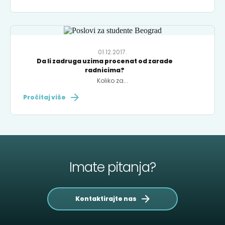
01.12.2017.
Da li zadruga uzima procenat od zarade
radnicima?
Koliko za...
Pročitaj više
Imate pitanja?
Kontaktirajte nas