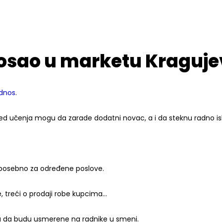
posao u marketu Kraguj
odnos
.
ored učenja mogu da zarade dodatni novac, a i da steknu radno is
i posebno za određene poslove.
e, treći o prodaji robe kupcima…
u da budu usmerene na radnike u smeni.