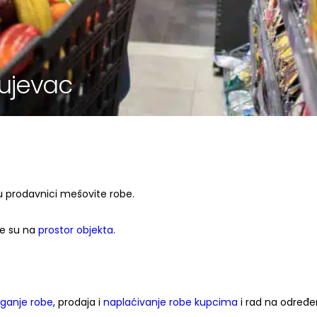
ujevac
prodavnici mešovite robe.
ne su na
prostor objekta
.
aganje robe
, prodaja i
naplaćivanje robe kupcima
i rad na određe