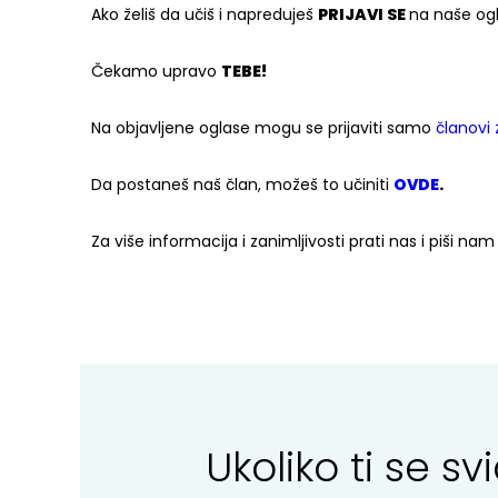
Ako želiš da učiš i napreduješ
PRIJAVI SE
na naše ogl
Čekamo upravo
TEBE!
Na objavljene oglase mogu se prijaviti samo
članovi
Da postaneš naš član, možeš to učiniti
OVDE
.
Za više informacija i zanimljivosti prati nas i piši na
Ukoliko ti se 