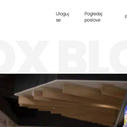
Uloguj
Pogledaj
P
se
poslove
OX BL