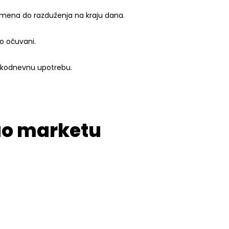
emena do razduženja na kraju dana.
no očuvani.
akodnevnu upotrebu.
sao marketu