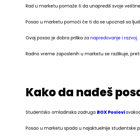
Rad u marketu pomaže ti da unaprediš svoje veštine 
Posao u marketu pomoći će ti da se upoznaš sa ljudi
Ovaj posao je dobra prilika za
napredovanje i razvoj
.
Radno vreme zaposlenih u marketu se razlikuje, prete
Kako da nađeš pos
Studentsko omladinska zadruga
BOX Poslovi
svakod
Posao u marketu spada u najaktuelnije studentske p