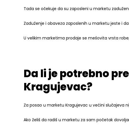
Tada se očekuje da su zaposleni u marketu zaduženi
Zaduženje i obaveza zaposlenih u marketu jeste i da v
U velikim marketima prodaje se mešovita vrsta rob
Da li je potrebno p
Kragujevac?
Za posao u marketu Kragujevac u većini slučajeva n
Ako želiš da radiš u marketu za sam početak dovoljan