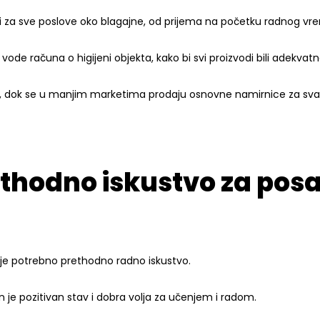
 za sve poslove oko blagajne, od prijema na početku radnog vr
ode računa o higijeni objekta, kako bi svi proizvodi bili adekvat
e, dok se u manjim marketima prodaju osnovne namirnice za sv
rethodno iskustvo za po
ije potrebno prethodno radno iskustvo.
 je pozitivan stav i dobra volja za učenjem i radom.