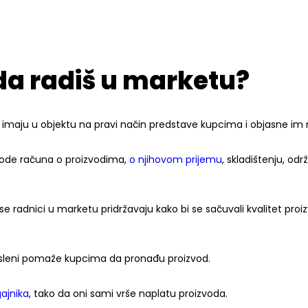
da radiš u marketu?
imaju u objektu na pravi način predstave kupcima i objasne im n
vode računa o proizvodima,
o njihovom prijemu
, skladištenju, od
e radnici u marketu pridržavaju kako bi se sačuvali kvalitet proiz
leni pomaže kupcima da pronađu proizvod.
ajnika
, tako da oni sami vrše naplatu proizvoda.