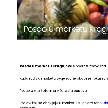
Posao u marketu Krag
Posao u marketu Kragujevac
podrazumeva rad u 
Kada radiš u marketu tvoje radne obaveze fokusira
Posao u marketu ima više vrsta poslova.
Poslovi koji se obavljaju u marketu su prijem robe,
sl