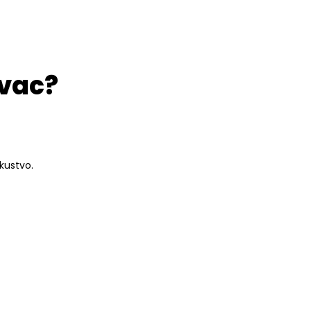
evac?
kustvo.