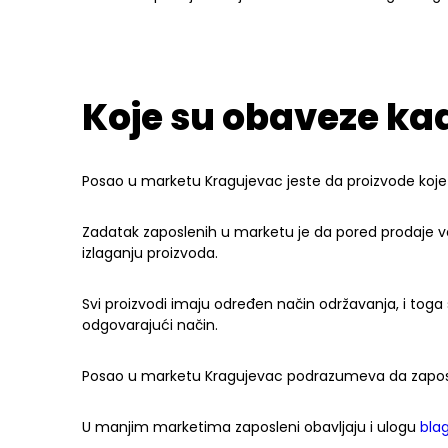
Koje su obaveze ka
Posao u marketu Kragujevac jeste da proizvode koje 
Zadatak zaposlenih u marketu je da pored prodaje 
izlaganju proizvoda.
Svi proizvodi imaju određen način održavanja, i toga s
odgovarajući način.
Posao u marketu Kragujevac podrazumeva da zapos
U manjim marketima zaposleni obavljaju i ulogu
blag