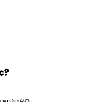
c?
ena na našem SAJTU
.