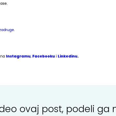
ase.
 zadruge
.
m na
Instagramu
,
Facebooku
i
Linkedinu
.
svideo ovaj post, podeli 