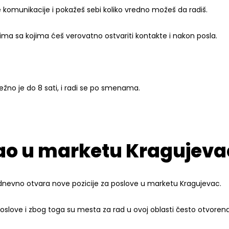
komunikacije i pokažeš sebi koliko vredno možeš da radiš.
ma sa kojima ćeš verovatno ostvariti kontakte i nakon posla.
žno je do 8 sati, i radi se po smenama.
ao u marketu Kragujeva
nevno otvara nove pozicije za poslove u marketu Kragujevac.
oslove i zbog toga su mesta za rad u ovoj oblasti često otvor