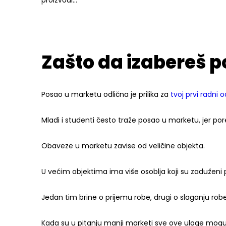
proizvodi…
Zašto da izabereš 
Posao u marketu odlična je prilika za
tvoj prvi radni 
Mladi i studenti često traže posao u marketu, jer p
Obaveze u marketu zavise od veličine objekta.
U većim objektima ima više osoblja koji su zadužen
Jedan tim brine o prijemu robe, drugi o slaganju rob
Kada su u pitanju manji marketi sve ove uloge mog