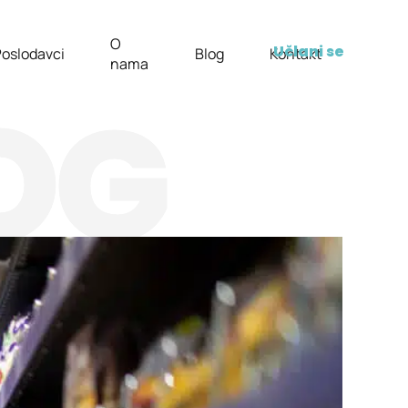
O
Učlani se
oslodavci
Blog
Kontakt
nama
OG