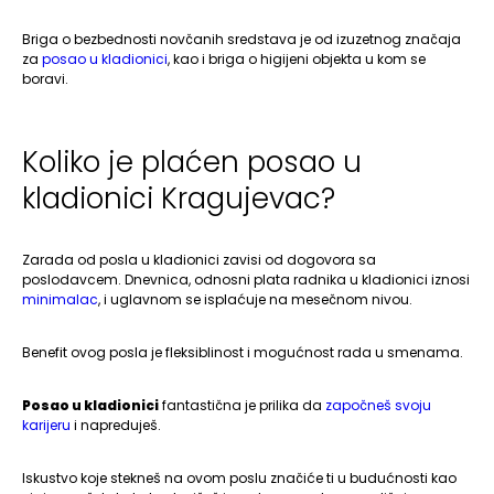
Briga o bezbednosti novčanih sredstava je od izuzetnog značaja
za
posao u kladionici
, kao i briga o higijeni objekta u kom se
boravi.
Koliko je plaćen posao u
kladionici Kragujevac?
Zarada od posla u kladionici zavisi od dogovora sa
poslodavcem. Dnevnica, odnosni plata radnika u kladionici iznosi
minimalac
, i uglavnom se isplaćuje na mesečnom nivou.
Benefit ovog posla je fleksiblinost i mogućnost rada u smenama.
Posao u kladionici
fantastična je prilika da
započneš svoju
karijeru
i napreduješ.
Iskustvo koje stekneš na ovom poslu značiće ti u budućnosti kao