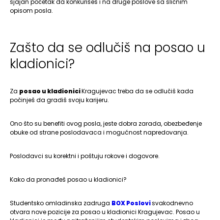
sjajan početak da konkurišeš i na druge poslove sa sličnim
opisom posla.
Zašto da se odlučiš na posao u
kladionici?
Za
posao u kladionici
Kragujevac treba da se odlučiš kada
počinješ da gradiš svoju karijeru.
Ono što su benefiti ovog posla, jeste dobra zarada, obezbeđenje
obuke od strane poslodavaca i mogućnost napredovanja.
Poslodavci su korektni i poštuju rokove i dogovore.
Kako da pronađeš posao u kladionici?
Studentsko omladinska zadruga
BOX Poslovi
svakodnevno
otvara nove pozicije za posao u kladionici Kragujevac. Posao u