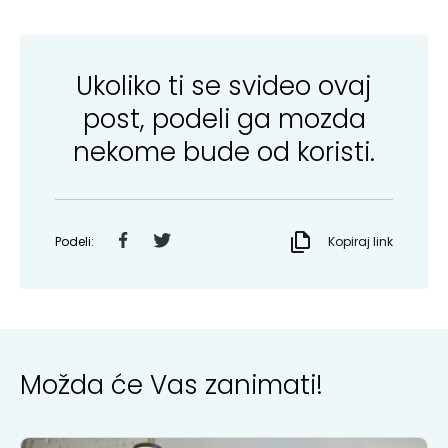
Ukoliko ti se svideo ovaj
post, podeli ga mozda
nekome bude od koristi.
Podeli:
Kopiraj link
Možda će Vas zanimati!