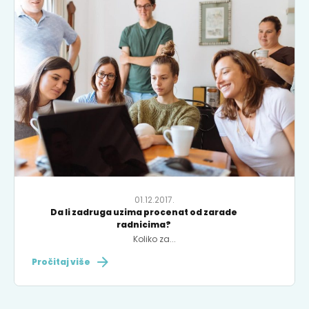
01.12.2017.
Da li zadruga uzima procenat od zarade
radnicima?
Koliko za...
Pročitaj više