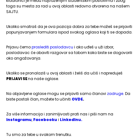
kladionici je među najtraženijim studentskim poslovima i zbog
toga su mesta za rad u ovoj oblasti redovno otvorena na našem
SAJTU.
Ukoliko smatraš da je ova pozicija dobra za tebe možeš se prijaviti
popunjavanjem formulara ispod svakog oglasa koji ti se dopada.
Prijavu ćemo
proslediti poslodavcu
i ako uđeš u uži izbor,
poslodavac će obaviti razgovor sa tobom kako biste se dogovorili
oko angažovanja.
Ukoliko se pronalaziš u ovoj oblasti i želiš da učiš i napreduješ
PRIJAVI SE
na naše oglase.
Na objavljene oglase mogu se prijaviti samo članovi
zadruge
. Da
biste postali član, možete to učiniti
OVDE
.
Za više informacija i zanimljivosti prati nas i piši nam na
Instagramu
,
Facebooku
i
LinkedInu.
Tu smo za tebe u svakom trenutku.