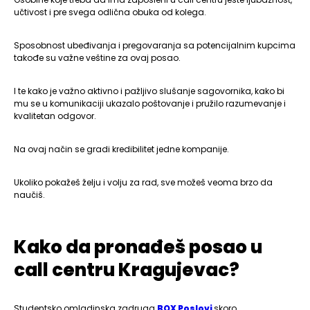
učtivost i pre svega odlična obuka od kolega.
Sposobnost ubeđivanja i pregovaranja sa potencijalnim kupcima
takođe su važne veštine za ovaj posao.
I te kako je važno aktivno i pažljivo slušanje sagovornika, kako bi
mu se u komunikaciji ukazalo poštovanje i pružilo razumevanje i
kvalitetan odgovor.
Na ovaj način se gradi kredibilitet jedne kompanije.
Ukoliko pokažeš želju i volju za rad, sve možeš veoma brzo da
naučiš.
Kako da pronađeš posao u
call centru Kragujevac?
Studentsko omladinska zadruga
BOX Poslovi
skoro