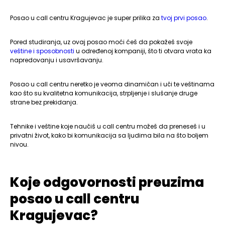
Posao u call centru Kragujevac je super prilika za
tvoj prvi posao
.
Pored studiranja, uz ovaj posao moći ćeš da pokažeš svoje
veštine i sposobnosti
u određenoj kompaniji, što ti otvara vrata ka
napredovanju i usavršavanju.
Posao u call centru neretko je veoma dinamičan i uči te veštinama
kao što su kvalitetna komunikacija, strpljenje i slušanje druge
strane bez prekidanja.
Tehnike i veštine koje naučiš u call centru možeš da preneseš i u
privatni život, kako bi komunikacija sa ljudima bila na što boljem
nivou.
Koje odgovornosti preuzima
posao u call centru
Kragujevac?