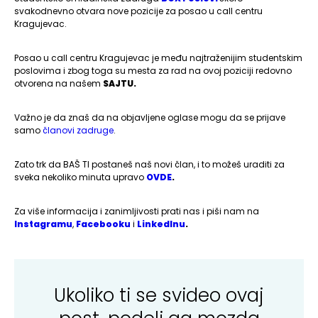
svakodnevno otvara nove pozicije za posao u call centru
Kragujevac.
Posao u call centru Kragujevac je među najtraženijim studentskim
poslovima i zbog toga su mesta za rad na ovoj poziciji redovno
otvorena na našem
SAJTU.
Važno je da znaš da na objavljene oglase mogu da se prijave
samo
članovi zadruge
.
Zato trk da BAŠ TI postaneš naš novi član, i to možeš uraditi za
sveka nekoliko minuta upravo
OVDE
.
Za više informacija i zanimljivosti prati nas i piši nam na
Instagramu
,
Facebooku
i
LinkedInu
.
Ukoliko ti se svideo ovaj