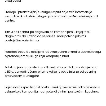
vrstu posla.
Prodaja i predstavljanje usluga, uz pružanje svih informacija
vezanih za konkretnu uslugu i proizvod su takođe zaduženja call
centra.
Tim u call centru, po dogovoru sa kompanijom u kojoj radi,
dogovara i da li treba da se šalje e-mail potencijalnim i
postojećim korisnicima.
Ponekad treba da se klijenti redovno putem e-maila obaveštavaju
o promocijama usluge koju kompanija nudi.
Poželjno je da zaposleni u call centru bude u toku sa stanjem na
tržištu, da vodi računa o tome kolika je potražnja za određenim
proizvodom ili uslugom.
Pojedinosti i specifičnost posla u velikoj meri zavisi od proizvoda ili
usluge koju kompanija nudi potencijalnim i postojećim kupcima.