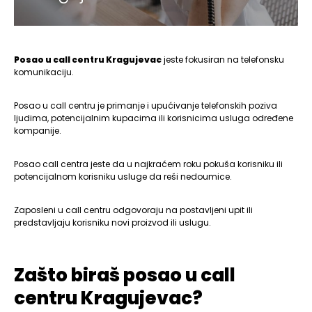
Posao u call centru Kragujevac
jeste fokusiran na telefonsku
komunikaciju.
Posao u call centru je primanje i upućivanje telefonskih poziva
ljudima, potencijalnim kupacima ili korisnicima usluga određene
kompanije.
Posao call centra jeste da u najkraćem roku pokuša korisniku ili
potencijalnom korisniku usluge da reši nedoumice.
Zaposleni u call centru odgovoraju na postavljeni upit ili
predstavljaju korisniku novi proizvod ili uslugu.
Zašto biraš posao u call
centru Kragujevac?