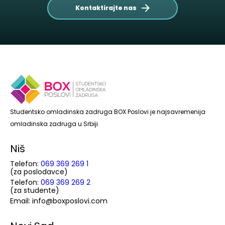
Kontaktirajte nas
Studentsko omladinska zadruga BOX Poslovi je najsavremenija
omladinska zadruga u Srbiji.
Niš
Telefon:
069 369 269 1
(za poslodavce)
Telefon:
069 369 269 2
(za studente)
Email: info@boxposlovi.com