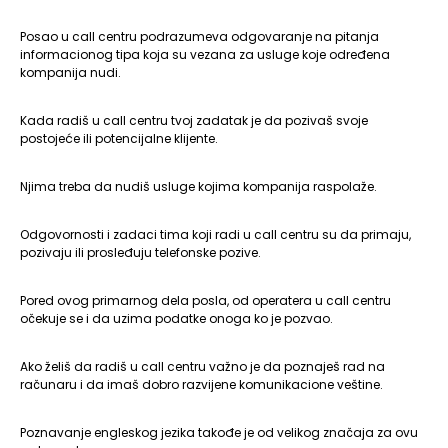
Posao u call centru podrazumeva odgovaranje na pitanja
informacionog tipa koja su vezana za usluge koje određena
kompanija nudi.
Kada radiš u call centru tvoj zadatak je da pozivaš svoje
postojeće ili potencijalne klijente.
Njima treba da nudiš usluge kojima kompanija raspolaže.
Odgovornosti i zadaci tima koji radi u call centru su da primaju,
pozivaju ili prosleđuju telefonske pozive.
Pored ovog primarnog dela posla, od operatera u call centru
očekuje se i da uzima podatke onoga ko je pozvao.
Ako želiš da radiš u call centru važno je da poznaješ rad na
računaru i da imaš dobro razvijene komunikacione veštine.
Poznavanje engleskog jezika takođe je od velikog značaja za ovu