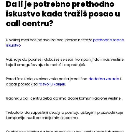
Da li je potrebno prethodno
iskustvo kada tražiš posao u
call centru?
U velikoj meri poslodavci za ovaj posao ne traže
prethodno radno
iskustvo
.
Važno je da počneš i dokažeš se sebi i kompaniji da imaš veštine
koje ti omogućavaju da rasteš i napreduješ.
Pored fakulteta, ovakva vrsta posla je odlična
dodatna zarada
i
dobar početak za
razvoj u karijeri
.
Radnik u call centru treba da ima dobre komunikacione veštine.
Trebalo bi da zaposleni detaljno poznaju usluge ili proizvode koje
kompanija nudi potencijalnim kupcima.
Osobine koje treba da ima zaposleni u call centru jeste ljubaznost,