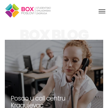
Skip to content
BOX BLOG
Posao u call centru
Kragujevac