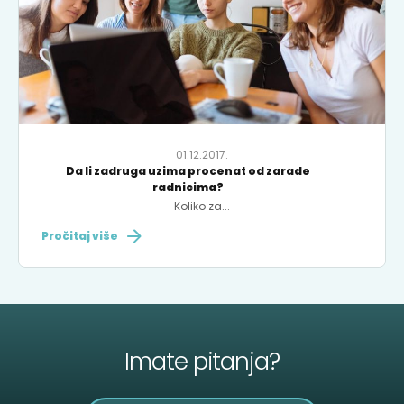
01.12.2017.
Da li zadruga uzima procenat od zarade
radnicima?
Koliko za...
Pročitaj više
Imate pitanja?