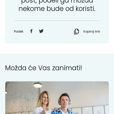
post, podeli ga mozda
nekome bude od koristi.
Podeli:
Kopiraj link
Možda će Vas zanimati!