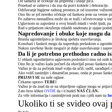
Od šankera se očekuje da priprema i izdaje pića.
Ponekad se zahteva i da zna da pravi koktele i dekoracije.
Održavanje higijene radnog prostora je od izuzetne važnost
Ono što se još neretko očekuje od šankera jeste na vreme pi
Po zahtevu menadžera može da se traži i učestvovanje u m
Uglavnom su zaposleni u ovoj branši mladi i vedri ljudi, pa j
Rad u prijatnom okruženju mladih studenata je sjajan podsti
Napredovanje i obuke koje mogu da 
Branša ugostiteljstva je širokog spektra usavršavanja.
Konobari i šankeri mogu da napreduju prelaskom u ugostitel
Nakon završene škole moguće je dalje usavršavanje i napredo
Da li je potrebno prethodno radno i
U oblasti ugostiteljstva uglavnom poslodavci nisu od onih 
Ono što je važno kada počneš da obavljaš posao šankera da 
Važno je da za početak imaš volju da učiš, radiš, sarađuješ i
Ako voliš zanimljiv i dinamičan posao, onda je posao šan
PRIJAVI SE
na naše oglase.
Čekamo upravo
TEBE!
Važno je da znaš da se na objavljene oglase mogu se prijav
Zato brzo klikni
OVDE
da i ti budeš
NAŠ ČLAN.
Za više informacija i zanimljivosti prati nas i piši nam na
In
Ukoliko ti se svideo ovaj