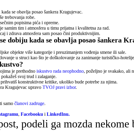
i kada se obavlja posao šankera Kragujevac.
še trebovanja robe.
esečnim popisima pića i opreme.
e samim tim i atmosfera u timu prijatna i kvalitetna za rad.
caj i zdrava atmosfera sam posao čini produktivnijim.
se dobiju kada se obavlja posao šankera K
jske objekte više kategorije i preuzimanjem vođenja smene ili sale.
vanje u struci kao što je doškolovanje za zanimanje turističko-hotelije
skustvo?
kojima je prethodno
iskustvo rada neophodno
, poželjno je svakako, ali
pokažeš svoj trud i zalaganje.
 prihvatiš konstruktivne kritike, ukoliko bude potrebe za njima.
kera Kragujevac upravo
TVOJ pravi izbor
.
iti samo
članovi zadruge
.
stagramu
,
Facebooku
i
LinkedInu.
 post, podeli ga mozda nekome b