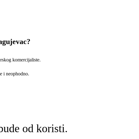
ragujevac?
rskog komercijaliste.
 ne i neophodno.
ude od koristi.