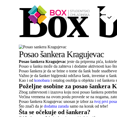
Box b
Skip to content
Posao šankera Kragujevac
Posao šankera Kragujevac
jeste da priprema pića, koktel
Posao u šanku može da zahteva i dodatne aktivnosti kao št
Posao šankera je da se brine o tome da šank bude snadbeven
Važno je da šanker higijenski održava šank, inventar u šank
Kao i od
konobara
i ostalog osoblja u objektu i od šankera
Poželjne osobine za posao šankera
K
Zbog zahtevnosti i izazova koju nosi posao šankera potrebne 
Većina vremena na ovom poslu provede se na nogama, zato j
Posao šankera Kragujevac unosan je izbor za
tvoj prvi pos
Što znači da je
dodatna zarada
samo na korak od tebe!
Šta se očekuje od šankera?