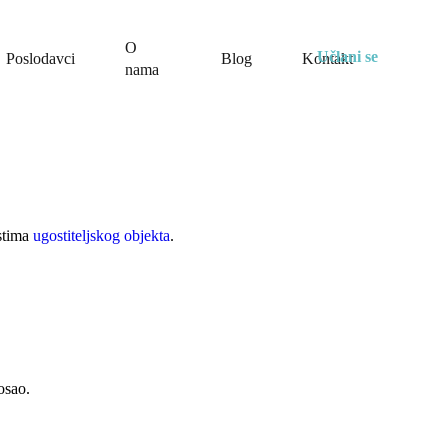
O
Učlani se
Poslodavci
Blog
Kontakt
nama
ostima
ugostiteljskog objekta
.
osao.