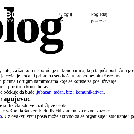
log
Uloguj
Pogledaj
se
poslove
e, kafe, za šankom i isporučuje ih konobarima, koji ta pića poslužuju g
o je ceđenje voća ili priprema sendviča u prepodnevnim časovima.
 pićima i drugim namirnicama koje se koriste za posluživanje.
u tj. prostor u kome boravi.
 se očekuje da bude
ljubazan, tačan, brz i komunikativan
.
ragujevac
su fizički zdrave i izdržljive osobe.
e važno da šankeri budu fizički spremni za razne izazove.
ao
. Uz ovakvu vrstu posla može aktivno da se organizuje i studiranje i p