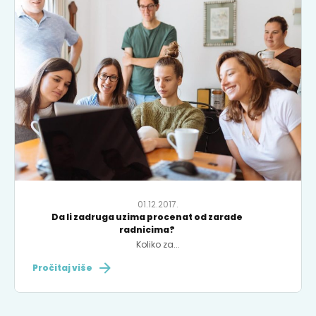
01.12.2017.
Da li zadruga uzima procenat od zarade
radnicima?
Koliko za...
Pročitaj više