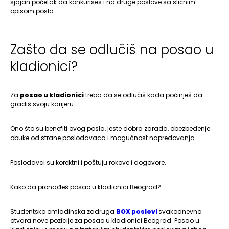
sjajan početak da konkurišeš i na druge poslove sa sličnim
opisom posla.
Zašto da se odlučiš na posao u
kladionici?
Za
posao u kladionici
treba da se odlučiš kada počinješ da
gradiš svoju karijeru.
Ono što su benefiti ovog posla, jeste dobra zarada, obezbeđenje
obuke od strane poslodavaca i mogućnost napredovanja.
Poslodavci su korektni i poštuju rokove i dogovore.
Kako da pronađeš posao u kladionici Beograd?
Studentsko omladinska zadruga
BOX poslovi
svakodnevno
otvara nove pozicije za posao u kladionici Beograd. Posao u