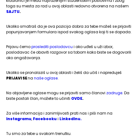
kladionici je među najtraženijim studentskim poslovima i zbog
toga su mesta za rad u ovoj oblasti redovno otvorena na našem
SAJTU
.
Ukoliko smatraš da je ova pozicija dobra za tebe možeš se prijaviti
popunjavanjem formulara ispod svakog oglasa koji ti se dopada.
Prijavu ćemo
proslediti poslodavcu
i ako uđeš u uži izbor,
poslodavac će obaviti razgovor sa tobom kako biste se dogovorili
oko angažovanja.
Ukoliko se pronalaziš u ovoj oblasti i želiš da učiš i napreduješ
PRIJAVI SE
na
naše oglase
.
Na objavljene oglase mogu se prijaviti samo članovi
zadruge
. Da
biste postali član, možete to učiniti
OVDE
.
Za više informacija i zanimljivosti prati nas i piši nam na
Instagramu
,
Facebooku
i
LinkedInu.
Tu smo za tebe u svakom trenutku.