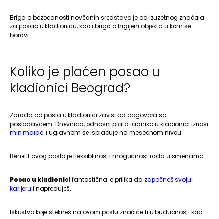
Briga o bezbednosti novčanih sredstava je od izuzetnog značaja
za posao u kladionicu, kao i briga o higijeni objekta u kom se
boravi.
Koliko je plaćen posao u
kladionici Beograd?
Zarada od posla u kladionici zavisi od dogovora sa
poslodavcem. Dnevnica, odnosni plata radnika u kladionici iznosi
minimalac
, i uglavnom se isplaćuje na mesečnom nivou.
Benefit ovog posla je fleksiblinost i mogućnost rada u smenama.
Posao u kladionici
fantastična je prilika da
započneš svoju
karijeru
i napreduješ.
Iskustvo koje stekneš na ovom poslu značiće ti u budućnosti kao