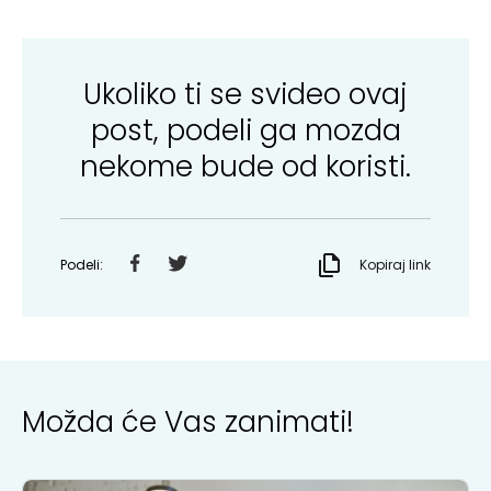
Ukoliko ti se svideo ovaj
post, podeli ga mozda
nekome bude od koristi.
Podeli:
Kopiraj link
Možda će Vas zanimati!