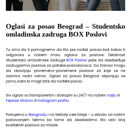
Oglasi za posao Beograd – Studentsko
omladinska zadruga BOX Poslovi
Tu smo da ti pomognemo da što pre nađeš posao baš kakav ti
odgovora u našem moru oglasa za poslove. Delatnost
Studentsko omladinske zadruge
BOX Poslovi
jeste da obezbeđuje
zadrugarima poslove, za potrebe poslodavaca. Svi članovi mogu
da obavljaju privremeno-povremene poslove za koje se ne
zasniva radni odnos. Oglasi za posao Beograd objavljuju se
javno, kako bi mogli brže da nađete posao.
Svi oglasi su transparentni i dostupni su 24/7 na našem
sajtu
ili
Fejsbuk stranici
ili
Instagram profilu
.
Poslujemo u
Beogradu
i na teritoriji cele Srbije – u skladu sa našim
poslovanjem težimo ka tome da obezbedimo što veći broj
kvalitetnih poslova za mlade.