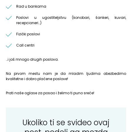
Rad u bankama
Poslovi u ugostiteljstvu (konobari, šankeri, kuvari,
recepcioneri…)
Fizički poslovi
Call centri
…i još mnogo drugih poslova.
Na prvom mestu nam je da mladim ljudima obezbedimo
kvalitetne i dobro plaćene poslove!
Prati naše oglase za posao i želimo ti puno sreće!
Ukoliko ti se svideo ovaj