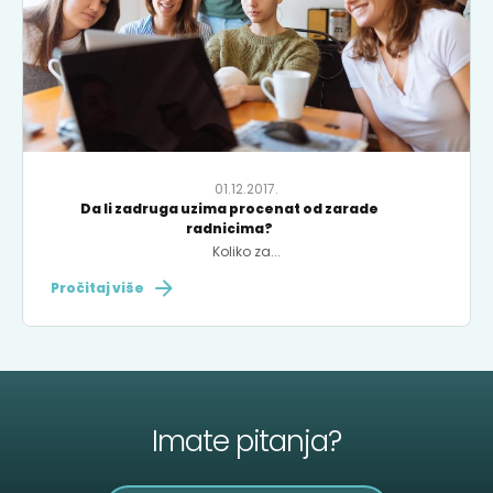
01.12.2017.
Da li zadruga uzima procenat od zarade
radnicima?
Koliko za...
Pročitaj više
Imate pitanja?