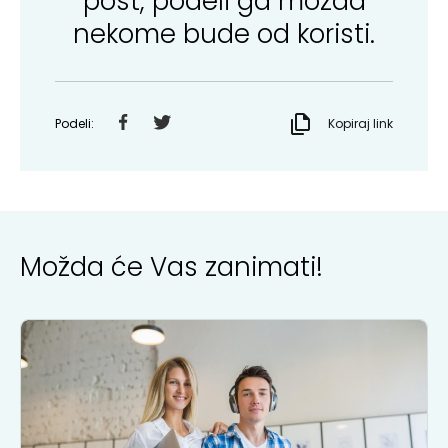
post, podeli ga mozda
nekome bude od koristi.
Podeli:
Kopiraj link
Možda će Vas zanimati!