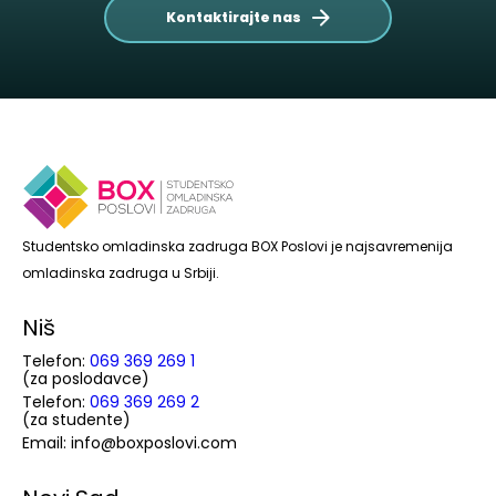
Kontaktirajte nas
Studentsko omladinska zadruga BOX Poslovi je najsavremenija
omladinska zadruga u Srbiji.
Niš
Telefon:
069 369 269 1
(za poslodavce)
Telefon:
069 369 269 2
(za studente)
Email: info@boxposlovi.com