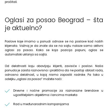
pročitaš.
Oglasi za posao Beograd – šta
je aktuelno?
Poslove koje imamo u ponudi odnose se na poslove kod naših
klijenata. Važnoj je da znate da se na sajtu nalaze samo aktivni
oglasi za posao. Kako se koja pozicija popuni, oglas se
automatski uklanja sa sajta.
Od delatnosti koju obavljaju klijenti, zavisiće i poslovi. Naša
ponuda je zaista raznovrsna i praktično da ne postoji oblast rada,
odnosno delatnost, u kojoj nismo zaposlili radnike. Pa tako u
odeljku „oglasi za posao“ možete naći:
Dnevne i noćne promocije za raznorazne brendove u
ugostiteljskim objektima i lancima marketa
Rad u međunarodnim kompanijama