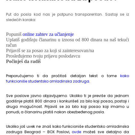
Put do posla kod nas je potpuno transparentan. Sastoji se iz
sledećih koraka:
Popuniš
online zahtev za učlanjenje
Uplatiš godišnju članarinu u iznosu od 800 dinara na naš tekući
račun
Prijaviš se za posao za koji si zainteresovan/na
Prosleđujemo tvoju prijavu poslodavcu
Počinješ da radiš
Preporučujemo ti da pročitaš detaljan tekst o tome
kako
funkcioniše studentsko omladinska zadruga
.
Sve poslove javno objavljujemo. Ukoliko ti je previše da jednom
godišnje platiš 800 dinara i konkurišeš za bilo koji posao, postoji i
druga mogućnost. Prijaviš se za bilo koji posao koji imamo u
ponudi, a članarinu platiš nakon obezbeđenog posla.
Ukoliko još uvek ne znaš kako funkcioniše studentsko omladinska
zadruga Beograd – BOX Poslovi,
ovde
možeš sve detaljno da