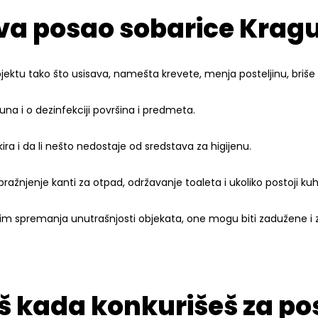
va posao sobarice Krag
jektu tako što usisava, namešta krevete, menja posteljinu, briše po
una i o dezinfekciji površina i predmeta.
ra i da li nešto nedostaje od sredstava za higijenu.
pražnjenje kanti za otpad, održavanje toaleta i ukoliko postoji kuh
osim spremanja unutrašnjosti objekata, one mogu biti zadužene i 
aš kada konkurišeš za p