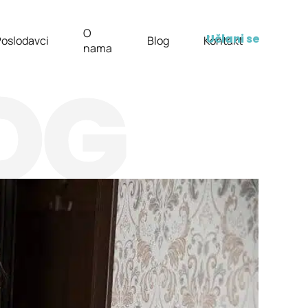
O
Učlani se
oslodavci
Blog
Kontakt
nama
OG