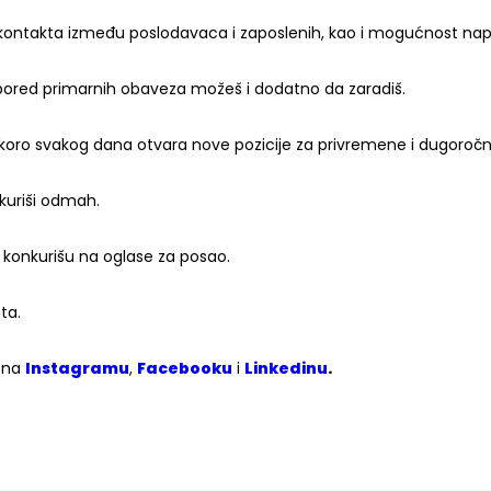
kontakta između poslodavaca i zaposlenih, kao i mogućnost nap
a pored primarnih obaveza možeš i dodatno da zaradiš.
koro svakog dana otvara nove pozicije za privremene i dugoročn
kuriši odmah.
onkurišu na oglase za posao.
ta.
m na
Instagramu
,
Facebooku
i
Linkedinu
.