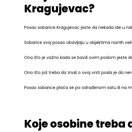
Kragujevac?
Posao sobarice Kragujevac jeste da nekada ide u na
Sobarice svoj posao obavljaju u objektima raznih velič
Ono što je važno kada se baviš ovim poslom jeste 
Ono što još treba da znaš o ovoj vrsti posla je da ne
Posao sobarice plaća se po odrađenom satu ili na
Koje osobine treba 