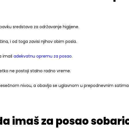
bavku sredstava za održavanje higijene.
ina, i od toga zavisi njihov obim posla.
da imaš
adekvatnu opremu za posao
.
retko ne postoji stalno radno vreme.
 mesečnom nivou, a obavlja se uglavnom u prepodnevnim satima
da imaš za posao sobari