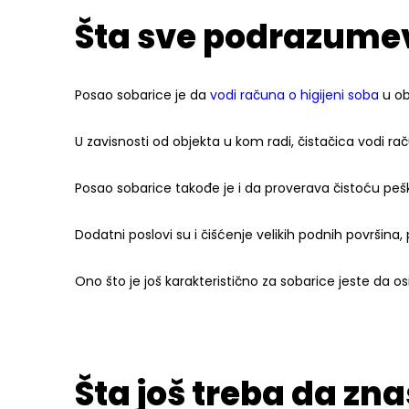
Šta sve podrazume
Posao sobarice je da
vodi računa o higijeni soba
u ob
U zavisnosti od objekta u kom radi, čistačica vodi rač
Posao sobarice takođe je i da proverava čistoću peški
Dodatni poslovi su i čišćenje velikih podnih površina, 
Ono što je još karakteristično za sobarice jeste da 
Šta još treba da zn