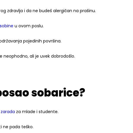
g zdravlja i da ne budeš alergičan na prašinu.
osobine
u ovom poslu.
održavanja pojedinih površina.
e neophodno, ali je uvek dobrodošlo.
posao sobarice?
 zarada
za mlade i studente.
ti ne pada teško.