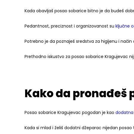
Kada obavljaš posao sobarice bitno je da budeš dobro
Pedantnost, preciznost i organizovanost su
ključne 
Potrebno je da poznaješ sredstva za higijenu i način 
Prethodno iskustvo za posao sobarice Kragujevac nij
Kako da pronađeš 
Posao sobarice Kragujevac pogodan je kao
dodatna
Kada si mlad i želiš dodatni džeparac nijedan posao 