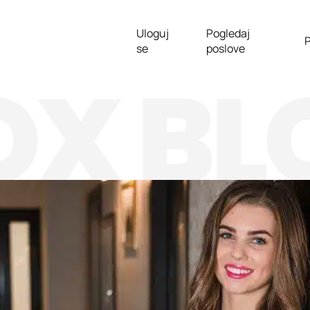
Uloguj
Pogledaj
P
se
poslove
OX BL