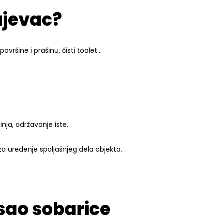
ujevac?
vršine i prašinu, čisti toalet…
inja, održavanje iste.
za uređenje spoljašnjeg dela objekta.
osao sobarice