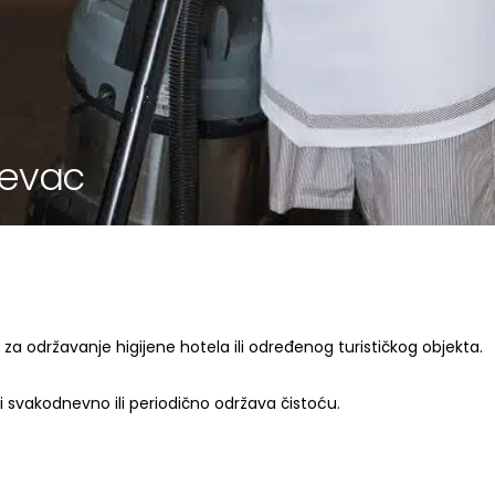
jevac
a održavanje higijene hotela ili određenog turističkog objekta.
 svakodnevno ili periodično održava čistoću.