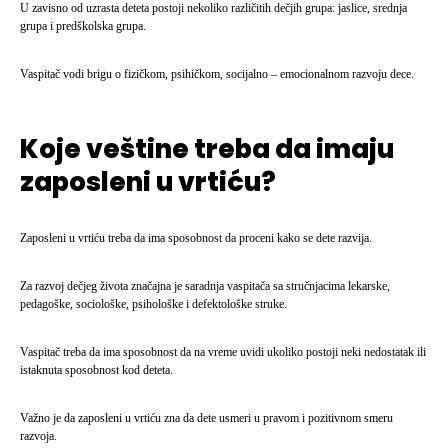
U zavisno od uzrasta deteta postoji nekoliko različitih dečjih grupa: jaslice, srednja
grupa i predškolska grupa.
Vaspitač vodi brigu o fizičkom, psihičkom, socijalno – emocionalnom razvoju dece.
Koje veštine treba da imaju
zaposleni u vrtiću?
Zaposleni u vrtiću treba da ima sposobnost da proceni kako se dete razvija.
Za razvoj dečjeg života značajna je saradnja vaspitača sa stručnjacima lekarske,
pedagoške, sociološke, psihološke i defektološke struke.
Vaspitač treba da ima sposobnost da na vreme uvidi ukoliko postoji neki nedostatak ili
istaknuta sposobnost kod deteta.
Važno je da zaposleni u vrtiću zna da dete usmeri u pravom i pozitivnom smeru
razvoja.