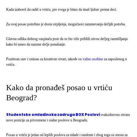
Kada izabereš da radiš u vrtiću, pre svega je bitno da imaš ljubav prema deci.
Za ovaj posao potrebno je dosta strpljenja, mogućnost razumevanja dečijih potreba.
Glavna odlika dobrog vaspitača jeste da se što više približi nivou dečjeg razmišljanja
kako bi umeo da razume dečje ponašanje.
Pozitivan stav i smisao za kreativne stvari, takođe su
važne osobine
za zaposlenog u
vrtiću.
Kako da pronađeš posao u vrtiću
Beograd?
Studentsko omladinska zadruga BOX Poslovi
svakodnevno otvara
nove pozicije za privremene i stalne poslove u Beogradu.
Posao u vrtiću je jedan od lepših poslova za mlade i studente i zbog toga su mesta za