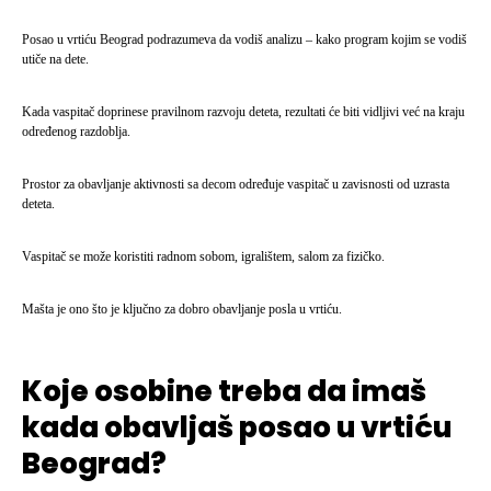
Posao u vrtiću Beograd podrazumeva da vodiš analizu – kako program kojim se vodiš
utiče na dete.
Kada vaspitač doprinese pravilnom razvoju deteta, rezultati će biti vidljivi već na kraju
određenog razdoblja.
Prostor za obavljanje aktivnosti sa decom određuje vaspitač u zavisnosti od uzrasta
deteta.
Vaspitač se može koristiti radnom sobom, igralištem, salom za fizičko.
Mašta je ono što je ključno za dobro obavljanje posla u vrtiću.
Koje osobine treba da imaš
kada obavljaš posao u vrtiću
Beograd?