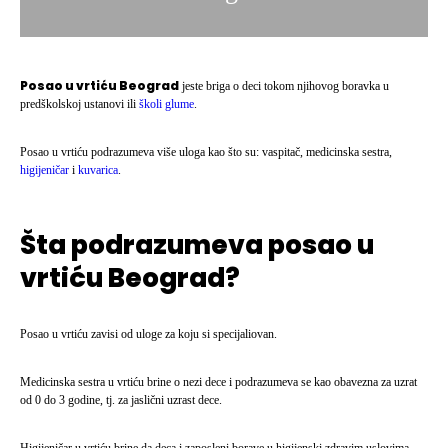
Posao u vrtiću Beograd
jeste briga o deci tokom njihovog boravka u
predškolskoj ustanovi ili
školi glume
.
Posao u vrtiću podrazumeva više uloga kao što su: vaspitač, medicinska sestra,
higijeničar
i
kuvarica
.
Šta podrazumeva posao u
vrtiću Beograd?
Posao u vrtiću zavisi od uloge za koju si specijaliovan.
Medicinska sestra u vrtiću brine o nezi dece i podrazumeva se kao obavezna za uzrat
od 0 do 3 godine, tj. za jaslični uzrast dece.