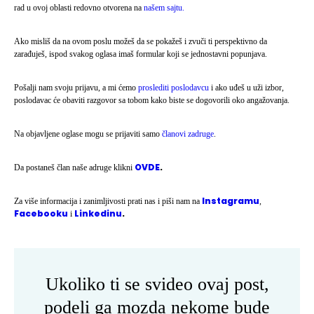
rad u ovoj oblasti redovno otvorena na
našem sajtu.
Ako misliš da na ovom poslu možeš da se pokažeš i zvuči ti perspektivno da
zarađuješ, ispod svakog oglasa imaš formular koji se jednostavni popunjava.
Pošalji nam svoju prijavu, a mi ćemo
proslediti poslodavcu
i ako uđeš u uži izbor,
poslodavac će obaviti razgovor sa tobom kako biste se dogovorili oko angažovanja.
Na objavljene oglase mogu se prijaviti samo
članovi zadruge
.
OVDE
.
Da postaneš član naše adruge klikni
Instagramu
Za više informacija i zanimljivosti prati nas i piši nam na
,
Facebooku
Linkedinu
.
i
Ukoliko ti se svideo ovaj post,
podeli ga mozda nekome bude