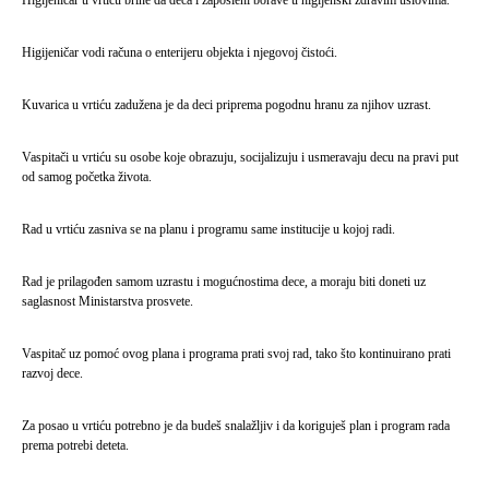
Higijeničar u vrtiću brine da deca i zaposleni borave u higijenski zdravim uslovima.
Higijeničar vodi računa o enterijeru objekta i njegovoj čistoći.
Kuvarica u vrtiću zadužena je da deci priprema pogodnu hranu za njihov uzrast.
Vaspitači u vrtiću su osobe koje obrazuju, socijalizuju i usmeravaju decu na pravi put
od samog početka života.
Rad u vrtiću zasniva se na planu i programu same institucije u kojoj radi.
Rad je prilagođen samom uzrastu i mogućnostima dece, a moraju biti doneti uz
saglasnost Ministarstva prosvete.
Vaspitač uz pomoć ovog plana i programa prati svoj rad, tako što kontinuirano prati
razvoj dece.
Za posao u vrtiću potrebno je da budeš snalažljiv i da koriguješ plan i program rada
prema potrebi deteta.