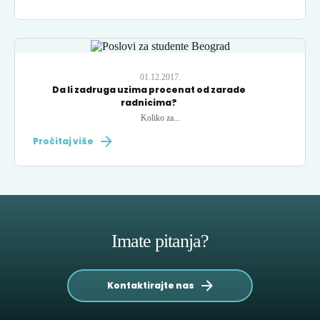
01.12.2017.
Da li zadruga uzima procenat od zarade
radnicima?
Koliko za...
Pročitaj više
Imate pitanja?
Kontaktirajte nas