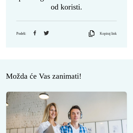
od koristi.
Podeli:
Kopiraj link
Možda će Vas zanimati!