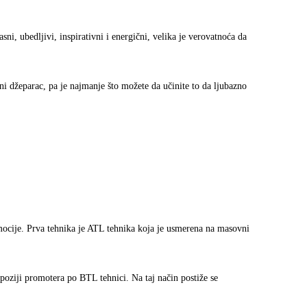
sni, ubedljivi, inspirativni i energični, velika je verovatnoća da
i džeparac, pa je najmanje što možete da učinite to da ljubazno
mocije. Prva tehnika je ATL tehnika koja je usmerena na masovni
poziji promotera po BTL tehnici. Na taj način postiže se