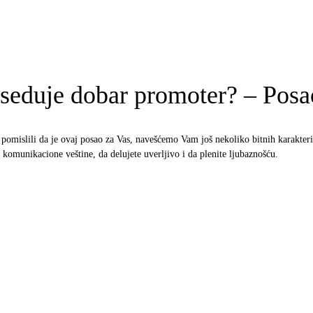
oseduje dobar promoter? – Pos
 pomislili da je ovaj posao za Vas, navešćemo Vam još nekoliko bitnih karakteri
komunikacione veštine, da delujete uverljivo i da plenite ljubaznošću.