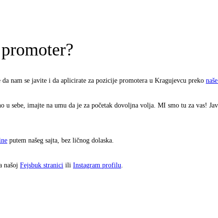
 promoter?
e da nam se javite i da aplicirate za pozicije promotera u Kragujevcu preko
naš
jno u sebe, imajte na umu da je za početak dovoljna volja. MI smo tu za vas! J
ine
putem našeg sajta, bez ličnog dolaska.
na našoj
Fejsbuk stranici
ili
Instagram profilu
.