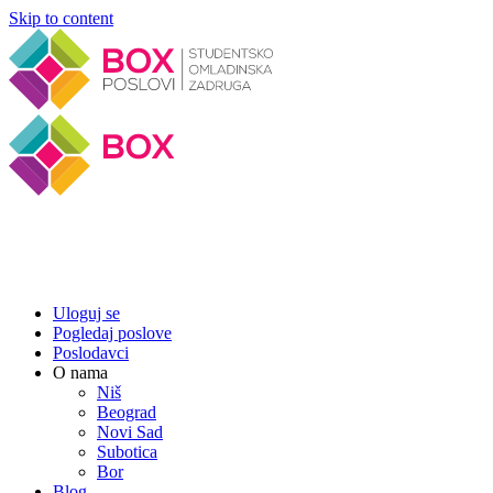
Skip to content
Uloguj se
Pogledaj poslove
Poslodavci
O nama
Niš
Beograd
Novi Sad
Subotica
Bor
Blog