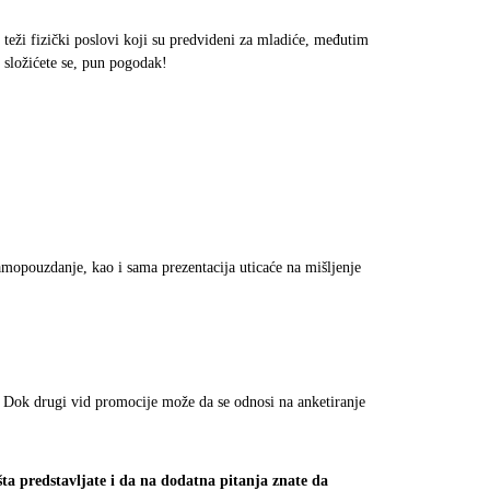
teži fizički poslovi koji su predvideni za mladiće, međutim
složićete se, pun pogodak!
amopouzdanje, kao i sama prezentacija uticaće na mišljenje
 Dok drugi vid promocije može da se odnosi na anketiranje
ta predstavljate i da na dodatna pitanja znate da