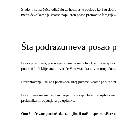
Studenti se najčešće odlučuju za honorarne poslove koji su dobr
među devojkama je veoma popularan posao promocije Kragujevac g
Šta podrazumeva posao 
Posao promotera, pre svega odnosi se na dobru komunikaciju sa k
potencijalnih klijenata i otvoriće Vam vrata ka novim mogućnos
Prezentovanje usluga i proizvoda široj javnosti veoma je bitno p
Postoji više načina za obavljanje promocija. Jedan od njih može 
prolaznika ili popunjavanje upitnika.
Ono što će vam pomoći da na najbolji način ispromovišete od