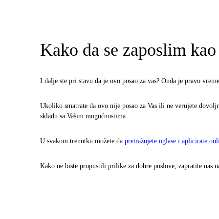
Kako da se zaposlim kao
I dalje ste pri stavu da je ovo posao za vas? Onda je pravo vrem
Ukoliko smatrate da ovo nije posao za Vas ili ne verujete dovol
skladu sa Vašim mogućnostima.
U svakom trenutku možete da
pretražujete oglase i aplicirate onl
Kako ne biste propustili prilike za dobre poslove, zapratite nas 