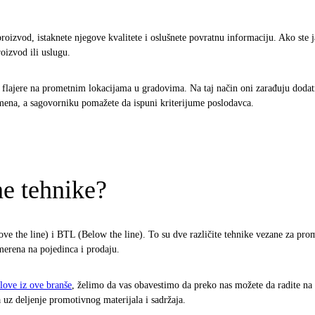
oizvod, istaknete njegove kvalitete i oslušnete povratnu informaciju. Ako ste ja
roizvod ili uslugu.
e flajere na prometnim lokacijama u gradovima. Na taj način oni zarađuju dodatn
emena, a sagovorniku pomažete da ispuni kriterijume poslodavca.
ne tehnike?
e the line) i BTL (Below the line). To su dve različite tehnike vezane za pro
merena na pojedinca i prodaju.
love iz ove branše
, želimo da vas obavestimo da preko nas možete da radite na 
 uz deljenje promotivnog materijala i sadržaja.