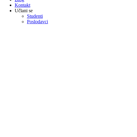
Kontakt
Učlani se
Studenti
Poslodavci
Posao promocije Kragujevac