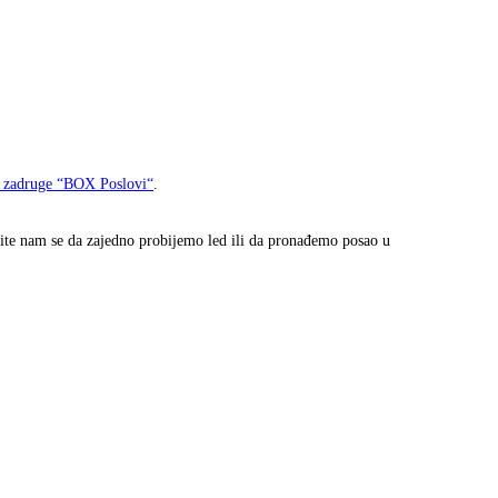
e zadruge “BOX Poslovi“
.
avite nam se da zajedno probijemo led ili da pronađemo posao u