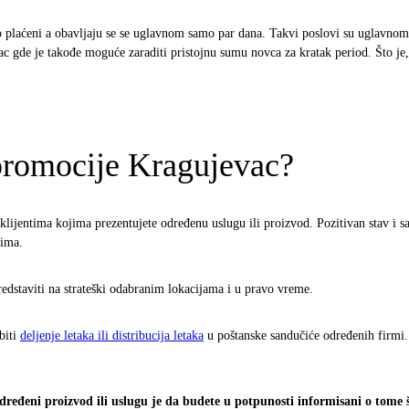
o plaćeni a obavljaju se se uglavnom samo par dana. Takvi poslovi su uglavnom 
de je takođe moguće zaraditi pristojnu sumu novca za kratak period. Što je, 
promocije Kragujevac?
lijentima kojima prezentujete određenu uslugu ili proizvod. Pozitivan stav i s
tima.
redstaviti na strateški odabranim lokacijama i u pravo vreme.
biti
deljenje letaka ili distribucija letaka
u poštanske sandučiće određenih firmi.
ređeni proizvod ili uslugu je da budete u potpunosti informisani o tome š