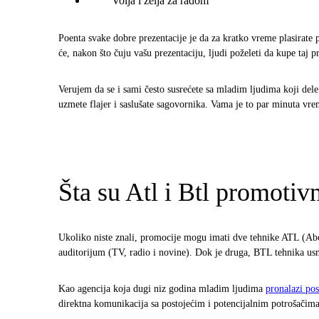
Volja i želja za radom
Poenta svake dobre prezentacije je da za kratko vreme plasirate pr
će, nakon što čuju vašu prezentaciju, ljudi poželeti da kupe taj p
Verujem da se i sami često susrećete sa mladim ljudima koji del
uzmete flajer i saslušate sagovornika. Vama je to par minuta vr
Šta su Atl i Btl promotiv
Ukoliko niste znali, promocije mogu imati dve tehnike ATL (Abov
auditorijum (TV, radio i novine). Dok je druga, BTL tehnika us
Kao agencija koja dugi niz godina mladim ljudima
pronalazi pos
direktna komunikacija sa postojećim i potencijalnim potrošačima