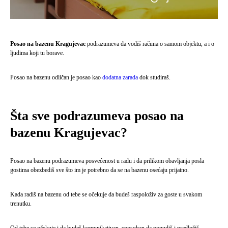
Posao na bazenu Kragujevac
podrazumeva da vodiš računa o samom objektu, a i o
ljudima koji tu borave.
Posao na bazenu odličan je posao kao
dodatna zarada
dok studiraš.
Šta sve podrazumeva posao na
bazenu Kragujevac?
Posao na bazenu podrazumeva posvećenost u radu i da prilikom obavljanja posla
gostima obezbediš sve što im je potrebno da se na bazenu osećaju prijatno.
Kada radiš na bazenu od tebe se očekuje da budeš raspoloživ za goste u svakom
trenutku.