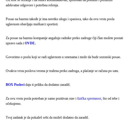
Od tebe se očekuje i da budeš komunikativan, sposoban da ponudiš i predložiš
adekvatne odgovore i potrebna rešenja.
Posao na bazenu takođe je ima neretko ulogu i spasioca, tako da ovu vrstu posla
uglavnom obavljaju muškarci sportisti.
Za posao na bazenu kompanije angažuju radnike preko zadruge čiji član možete postati
upravo sada i
OVDE
.
Govorimo o poslu koji se radi uglavnom u smenama i može da bude sezonski posao.
Ovakva vrsta poslova veoma je tražena preko zadruga, a plaćanje se računa po satu.
BOX Poslovi
daju ti priliku da dodatno zaradiš.
Za ovu vrstu posla potreban je samo pozitivan stav i
fizička spremnost
, što od tebe i
očekujemo.
Tvoj zadatak je da pokažeš sebi da možeš dodatno da zaradiš.