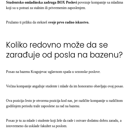
Studentsko omladinska zadruga BOX Poslovi
povezuje kompanije sa mladima
koji su u potrazi za stalnim ili privremenim zaposlenjem.
Pružamo ti priliku da stekneš
svoje prvo radno iskustvo.
Koliko redovno može da se
zarađuje od posla na bazenu?
Posao na bazenu Kragujevac uglavnom spada u sezonske poslove.
Većina kompanije angažuje studente i mlade da im honorarno obavljaju ovaj posao.
Ova pozicija često je otvorena pozicija kod nas, jer različite kompanije u različitom
godišnjem periodu traže zaposlene za rad na bazenu.
Posao je tu za mlade i studente koji žele da rade i ostvare dodatnu dobru zaradu, a
istovremeno da usklade fakultet sa poslom.