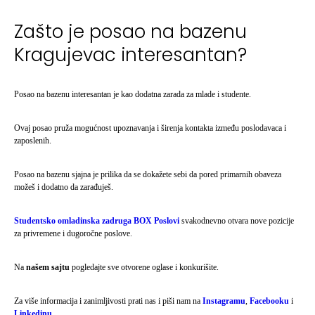
Zašto je posao na bazenu
Kragujevac interesantan?
Posao na bazenu interesantan je kao dodatna zarada za mlade i studente.
Ovaj posao pruža mogućnost upoznavanja i širenja kontakta između poslodavaca i
zaposlenih.
Posao na bazenu sjajna je prilika da se dokažete sebi da pored primarnih obaveza
možeš i dodatno da zarađuješ.
Studentsko omladinska zadruga BOX Poslovi
svakodnevno otvara nove pozicije
za privremene i dugoročne poslove.
Na
našem sajtu
pogledajte sve otvorene oglase i konkurišite.
Za više informacija i zanimljivosti prati nas i piši nam na
Instagramu
,
Facebooku
i
Linkedinu