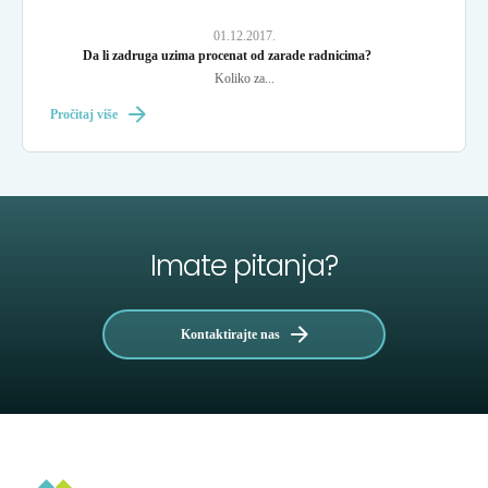
01.12.2017.
Da li zadruga uzima procenat od zarade radnicima?
Koliko za...
Pročitaj više
Imate pitanja?
Kontaktirajte nas