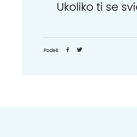
Ukoliko ti se 
Podeli: