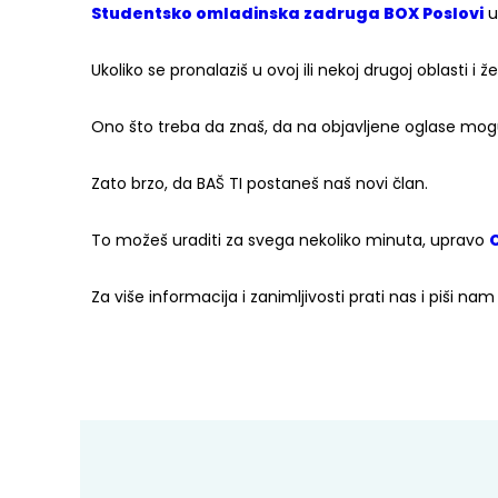
Studentsko omladinska zadruga BOX Poslovi
u
Ukoliko se pronalaziš u ovoj ili nekoj drugoj oblasti i 
Ono što treba da znaš, da na objavljene oglase mo
Zato brzo, da BAŠ TI postaneš naš novi član.
To možeš uraditi za svega nekoliko minuta, upravo
Za više informacija i zanimljivosti prati nas i piši na