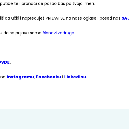
putiće te i pronaći će posao baš po tvojoj meri.
želiš da učiš i napreduješ PRIJAVI SE na naše oglase i poseti naš
SAJ
gu da se prijave samo
članovi zadruge
.
OVDE
.
m na
Instagramu
,
Facebooku
i
Linkedinu
.