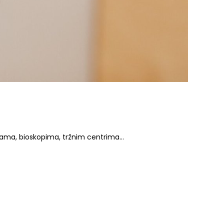
ama, bioskopima, tržnim centrima…