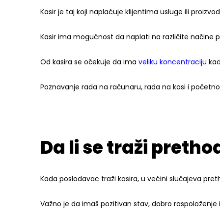
Kasir je taj koji naplaćuje klijentima usluge ili proizvod
Kasir ima mogućnost da naplati na različite načine 
Od kasira se očekuje da ima
veliku koncentraciju
kad
Poznavanje rada na računaru, rada na kasi i početno
Da li se traži preth
Kada poslodavac traži kasira, u većini slučajeva pret
Važno je da imaš pozitivan stav, dobro raspoloženje i 