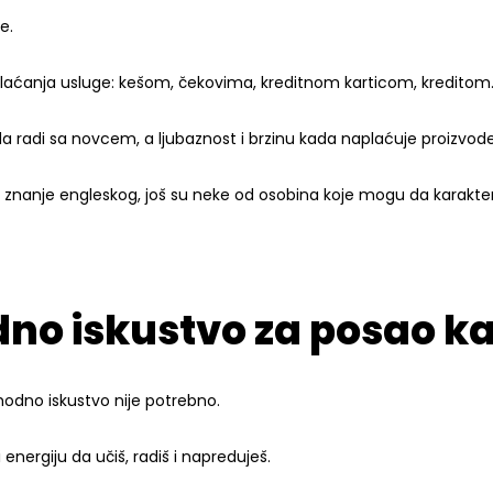
e.
plaćanja usluge: kešom, čekovima, kreditnom karticom, kreditom.
a radi sa novcem, a ljubaznost i brzinu kada naplaćuje proizvod
 znanje engleskog, još su neke od osobina koje mogu da karakter
odno iskustvo za posao k
hodno iskustvo nije potrebno.
energiju da učiš, radiš i napreduješ.