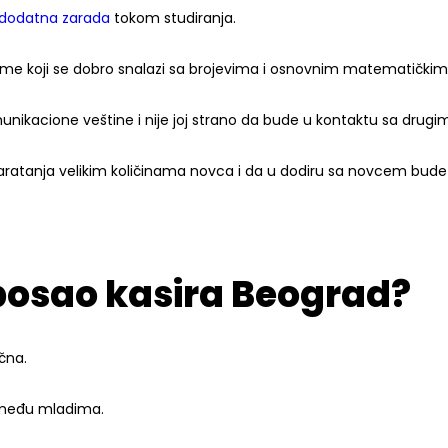
dodatna zarada
tokom studiranja.
ome koji se dobro snalazi sa brojevima i osnovnim matematički
nikacione veštine i nije joj strano da bude u kontaktu sa drugim
ratanja velikim količinama novca i da u dodiru sa novcem bude s
posao kasira Beograd?
čna.
a među mladima.