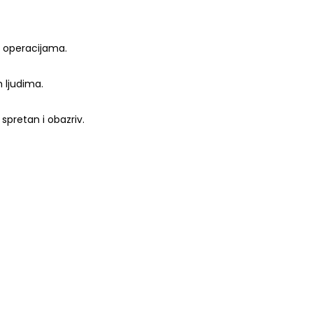
m operacijama.
 ljudima.
pretan i obazriv.