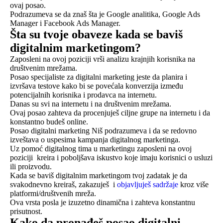
ovaj posao.
Podrazumeva se da znaš šta je Google analitika, Google Ads
Manager i Facebook Ads Manager.
Šta su tvoje obaveze kada se baviš
digitalnim marketingom?
Zaposleni na ovoj poziciji vrši analizu krajnjih korisnika na
društvenim mrežama.
Posao specijaliste za digitalni marketing jeste da planira i
izvršava testove kako bi se povećala konverzija između
potencijalnih korisnika i prodavca na internetu.
Danas su svi na internetu i na društvenim mrežama.
Ovaj posao zahteva da procenjuješ ciljne grupe na internetu i da
konstantno budeš online.
Posao digitalni marketing Niš podrazumeva i da se redovno
izveštava o uspesima kampanja digitalnog marketinga.
Uz pomoć digitalnog tima u marketingu zaposleni na ovoj
poziciji kreira i poboljšava iskustvo koje imaju korisnici o usluzi
ili proizvodu.
Kada se baviš digitalnim marketingom tvoj zadatak je da
svakodnevno kreiraš, zakazuješ i
objavljuješ sadržaje
kroz više
platformi/društvenih mreža.
Ova vrsta posla je izuzetno dinamična i zahteva konstantnu
prisutnost.
Kako da pronađeš posao digitalni