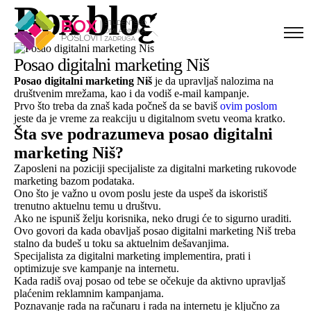
Box blog
Skip to content
Posao digitalni marketing Niš
Posao digitalni marketing Niš
je da upravljaš nalozima na
društvenim mrežama, kao i da vodiš e-mail kampanje.
Prvo što treba da znaš kada počneš da se baviš
ovim poslom
jeste da je vreme za reakciju u digitalnom svetu veoma kratko.
Šta sve podrazumeva posao digitalni
marketing Niš?
Zaposleni na poziciji specijaliste za digitalni marketing rukovode
marketing bazom podataka.
Ono što je važno u ovom poslu jeste da uspeš da iskoristiš
trenutno aktuelnu temu u društvu.
Ako ne ispuniš želju korisnika, neko drugi će to sigurno uraditi.
Ovo govori da kada obavljaš posao digitalni marketing Niš treba
stalno da budeš u toku sa aktuelnim dešavanjima.
Specijalista za digitalni marketing implementira, prati i
optimizuje sve kampanje na internetu.
Kada radiš ovaj posao od tebe se očekuje da aktivno upravljaš
plaćenim reklamnim kampanjama.
Poznavanje rada na računaru i rada na internetu je ključno za