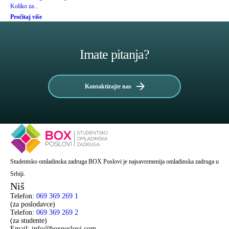
Koliko za...
Pročitaj više
Imate pitanja?
Kontaktirajte nas
Studentsko omladinska zadruga BOX Poslovi je najsavremenija omladinska zadruga u
Srbiji.
Niš
Telefon:
069 369 269 1
(za poslodavce)
Telefon:
069 369 269 2
(za studente)
Email: info@boxposlovi.com