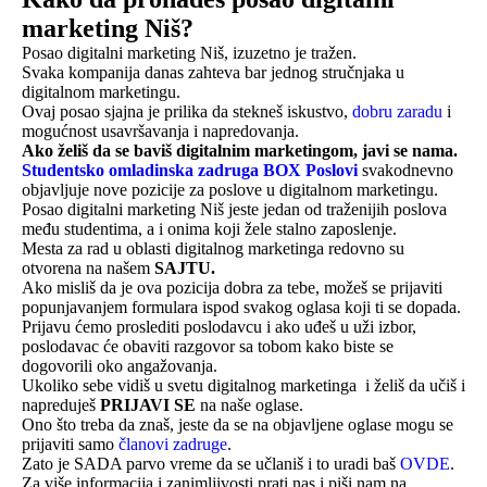
marketing Niš?
Posao digitalni marketing Niš, izuzetno je tražen.
Svaka kompanija danas zahteva bar jednog stručnjaka u
digitalnom marketingu.
Ovaj posao sjajna je prilika da stekneš iskustvo,
dobru zaradu
i
mogućnost usavršavanja i napredovanja.
Ako želiš da se baviš digitalnim marketingom, javi se nama.
Studentsko omladinska zadruga BOX Poslovi
svakodnevno
objavljuje nove pozicije za poslove u digitalnom marketingu.
Posao digitalni marketing Niš jeste jedan od traženijih poslova
među studentima, a i onima koji žele stalno zaposlenje.
Mesta za rad u oblasti digitalnog marketinga redovno su
otvorena na našem
SAJTU.
Ako misliš da je ova pozicija dobra za tebe, možeš se prijaviti
popunjavanjem formulara ispod svakog oglasa koji ti se dopada.
Prijavu ćemo proslediti poslodavcu i ako uđeš u uži izbor,
poslodavac će obaviti razgovor sa tobom kako biste se
dogovorili oko angažovanja.
Ukoliko sebe vidiš u svetu digitalnog marketinga i želiš da učiš i
napreduješ
PRIJAVI SE
na naše oglase.
Ono što treba da znaš, jeste da se na objavljene oglase mogu se
prijaviti samo
članovi zadruge
.
Zato je SADA parvo vreme da se učlaniš i to uradi baš
OVDE
.
Za više informacija i zanimljivosti prati nas i piši nam na