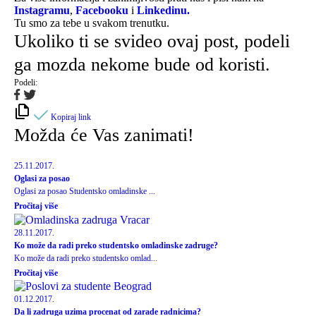
Instagramu
,
Facebooku
i
Linkedinu.
Tu smo za tebe u svakom trenutku.
Ukoliko ti se svideo ovaj post, podeli
ga mozda nekome bude od koristi.
Podeli:
Kopiraj link
Možda će Vas zanimati!
25.11.2017.
Oglasi za posao
Oglasi za posao Studentsko omladinske ...
Pročitaj više
28.11.2017.
Ko može da radi preko studentsko omladinske zadruge?
Ko može da radi preko studentsko omlad...
Pročitaj više
01.12.2017.
Da li zadruga uzima procenat od zarade radnicima?