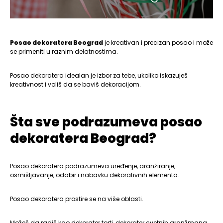
Posao dekoratera Beograd
je kreativan i precizan posao i može
se primeniti u raznim delatnostima.
Posao dekoratera idealan je izbor za tebe, ukoliko iskazuješ
kreativnost i voliš da se baviš dekoracijom.
Šta sve podrazumeva posao
dekoratera Beograd?
Posao dekoratera podrazumeva uređenje, aranžiranje,
osmišljavanje, odabir i nabavku dekorativnih elementa.
Posao dekoratera prostire se na više oblasti.
Možeš da radiš kao dekorater torti, dekorater cvetnih aranžmana,