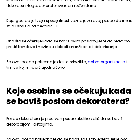
dekorater izloga, dekorater svadbi i rođendana…
Koja god da je tvoja specijalnost važno je za ovaj posao da imaš
stila i smisla za dekoraciju.
Ono što se očekuje kada se baviš ovim poslom, jeste da redovno
pratiš trendove i novine u oblasti aranžiranja i dekorisanja.
Za ovaj posao potrebno je dosta rekvzitita,
dobra organizacija
i
tim sa kojim radiš ujednačeno.
Koje osobine se očekuju kada
se baviš poslom dekoratera?
Posao dekoratera je predivan posao ukoliko voliš da se baviš
dekoracijom i detaljima.
Za ovaj posao potrebno je da se naoružaš strpljenjem, jer je ovaj