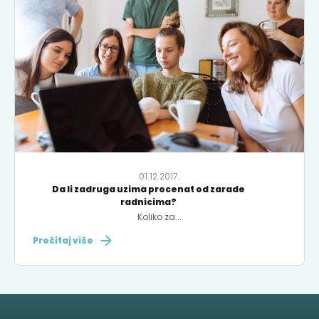
01.12.2017.
Da li zadruga uzima procenat od zarade
radnicima?
Koliko za...
Pročitaj više