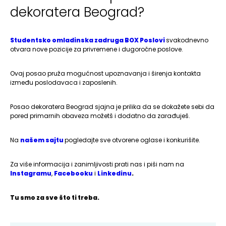
dekoratera Beograd?
Studentsko omladinska zadruga BOX Poslovi
svakodnevno
otvara nove pozicije za privremene i dugoročne poslove.
Ovaj posao pruža mogućnost upoznavanja i širenja kontakta
između poslodavaca i zaposlenih.
Posao dekoratera Beograd sjajna je prilika da se dokažete sebi da
pored primarnih obaveza možetš i dodatno da zarađuješ.
Na
našem sajtu
pogledajte sve otvorene oglase i konkurišite.
Za više informacija i zanimljivosti prati nas i piši nam na
Instagramu
,
Facebooku
i
Linkedinu
.
Tu smo za sve što ti treba.