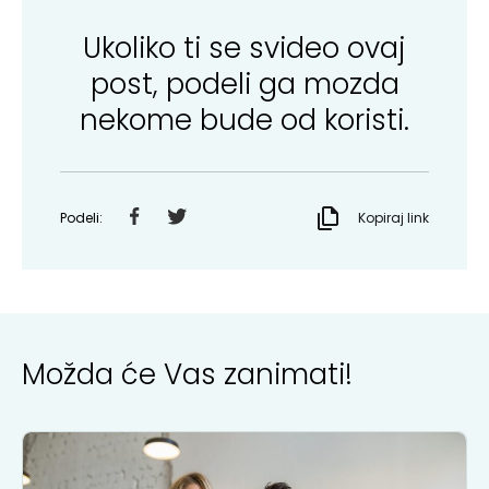
Ukoliko ti se svideo ovaj
post, podeli ga mozda
nekome bude od koristi.
Podeli:
Kopiraj link
Možda će Vas zanimati!