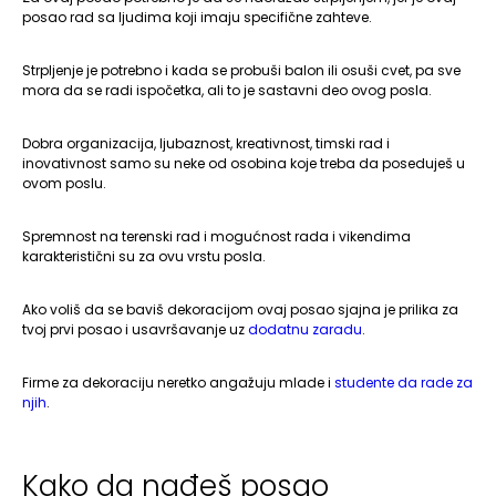
posao rad sa ljudima koji imaju specifične zahteve.
Strpljenje je potrebno i kada se probuši balon ili osuši cvet, pa sve
mora da se radi ispočetka, ali to je sastavni deo ovog posla.
Dobra organizacija, ljubaznost, kreativnost, timski rad i
inovativnost samo su neke od osobina koje treba da poseduješ u
ovom poslu.
Spremnost na terenski rad i mogućnost rada i vikendima
karakteristični su za ovu vrstu posla.
Ako voliš da se baviš dekoracijom ovaj posao sjajna je prilika za
tvoj prvi posao i usavršavanje uz
dodatnu zaradu
.
Firme za dekoraciju neretko angažuju mlade i
studente da rade za
njih
.
Kako da nađeš posao