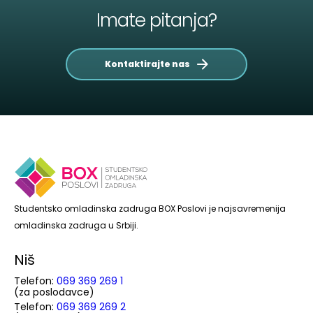
Imate pitanja?
Kontaktirajte nas
Studentsko omladinska zadruga BOX Poslovi je najsavremenija
omladinska zadruga u Srbiji.
Niš
Telefon:
069 369 269 1
(za poslodavce)
Telefon:
069 369 269 2