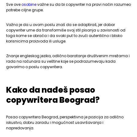
Sve ove
osobine
važne su da bi copywriter na pravi način razumeo
potrebe ciljne grupe.
Važno je da u ovom poslu znaš da se adaptiraš, jer dobar
copywriter ume da transformiše svoj stil pisanja u zavisnosti od
toga kome se obraća i da svaki put to zvuči autentično i blisko
korisnicima proizvoda ili usluge.
Znanje engleskog jezika, odlično baratanje društvenim mrežama i
rada na računara su veštine koje se podrazumevaju kada
govorimo o poslu copywritera.
Kako da nađeš posao
copywritera Beograd?
Posao copywritera Beograd, perspektivna je pozicija za odlično
iskustvo, dobru zaradu i mogućnost usavršavanja i
napredovanja.