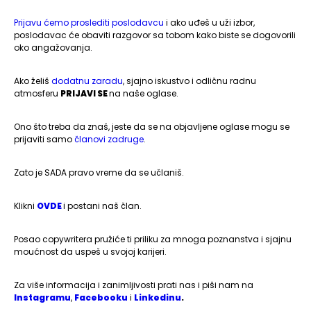
Prijavu ćemo proslediti poslodavcu
i ako uđeš u uži izbor,
poslodavac će obaviti razgovor sa tobom kako biste se dogovorili
oko angažovanja.
Ako želiš
dodatnu zaradu
, sjajno iskustvo i odličnu radnu
atmosferu
PRIJAVI SE
na naše oglase.
Ono što treba da znaš, jeste da se na objavljene oglase mogu se
prijaviti samo
članovi zadruge
.
Zato je SADA pravo vreme da se učlaniš.
Klikni
OVDE
i postani naš član.
Posao copywritera pružiće ti priliku za mnoga poznanstva i sjajnu
moućnost da uspeš u svojoj karijeri.
Za više informacija i zanimljivosti prati nas i piši nam na
Instagramu
,
Facebooku
i
Linkedinu
.