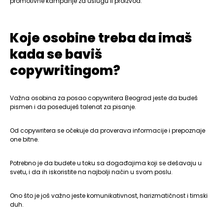
promotivne kampanje za uslugu ii proizvod.
Koje osobine treba da imaš
kada se baviš
copywritingom?
Važna osobina za posao copywritera Beograd jeste da budeš
pismen i da poseduješ talenat za pisanje.
Od copywritera se očekuje da proverava informacije i prepoznaje
one bitne.
Potrebno je da budete u toku sa događajima koji se dešavaju u
svetu, i da ih iskoristite na najbolji način u svom poslu.
Ono što je još važno jeste komunikativnost, harizmatičnost i timski
duh.