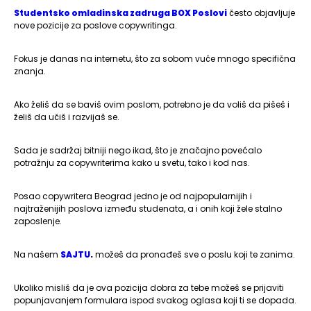
Studentsko omladinska zadruga BOX Poslovi
često objavljuje
nove pozicije za poslove copywritinga.
Fokus je danas na internetu, što za sobom vuče mnogo specifična
znanja.
Ako želiš da se baviš ovim poslom, potrebno je da voliš da pišeš i
želiš da učiš i razvijaš se.
Sada je sadržaj bitniji nego ikad, što je značajno povećalo
potražnju za copywriterima kako u svetu, tako i kod nas.
Posao copywritera Beograd jedno je od najpopularnijih i
najtraženijih poslova između studenata, a i onih koji žele stalno
zaposlenje.
Na našem
SAJTU
.
možeš da pronađeš sve o poslu koji te zanima.
Ukoliko misliš da je ova pozicija dobra za tebe možeš se prijaviti
popunjavanjem formulara ispod svakog oglasa koji ti se dopada.