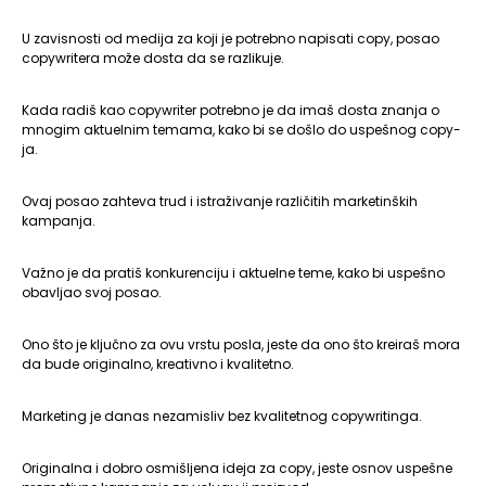
U zavisnosti od medija za koji je potrebno napisati copy, posao
copywritera može dosta da se razlikuje.
Kada radiš kao copywriter potrebno je da imaš dosta znanja o
mnogim aktuelnim temama, kako bi se došlo do uspešnog copy-
ja.
Ovaj posao zahteva trud i istraživanje različitih marketinških
kampanja.
Važno je da pratiš konkurenciju i aktuelne teme, kako bi uspešno
obavljao svoj posao.
Ono što je ključno za ovu vrstu posla, jeste da ono što kreiraš mora
da bude originalno, kreativno i kvalitetno.
Marketing je danas nezamisliv bez kvalitetnog copywritinga.
Originalna i dobro osmišljena ideja za copy, jeste osnov uspešne