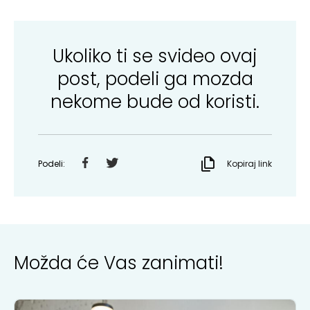
Ukoliko ti se svideo ovaj
post, podeli ga mozda
nekome bude od koristi.
Podeli:
Kopiraj link
Možda će Vas zanimati!