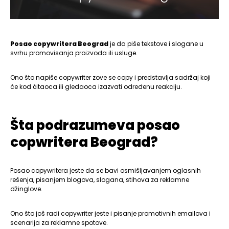
Posao copywritera Beograd
je da piše tekstove i slogane u
svrhu promovisanja proizvoda ili usluge.
Ono što napiše copywriter zove se copy i predstavlja sadržaj koji
će kod čitaoca ili gledaoca izazvati određenu reakciju.
Šta podrazumeva posao
copwritera Beograd?
Posao copywritera jeste da se bavi osmišljavanjem oglasnih
rešenja, pisanjem blogova, slogana, stihova za reklamne
džinglove.
Ono što još radi copywriter jeste i pisanje promotivnih emailova i
scenarija za reklamne spotove.