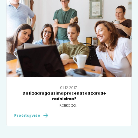
01.12.2017.
Da li zadruga uzima procenat od zarade
radnicima?
Koliko za...
Pročitaj više