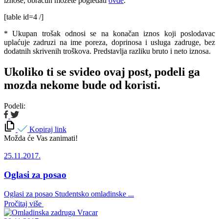
iznose, obračun možete pogledati
ovde
.
[table id=4 /]
* Ukupan trošak odnosi se na konačan iznos koji poslodavac
uplaćuje zadruzi na ime poreza, doprinosa i usluga zadruge, bez
dodatnih skrivenih troškova. Predstavlja razliku bruto i neto iznosa.
Ukoliko ti se svideo ovaj post, podeli ga
mozda nekome bude od koristi.
Podeli:
Kopiraj link
Možda će Vas zanimati!
25.11.2017.
Oglasi za posao
Oglasi za posao Studentsko omladinske ...
Pročitaj više