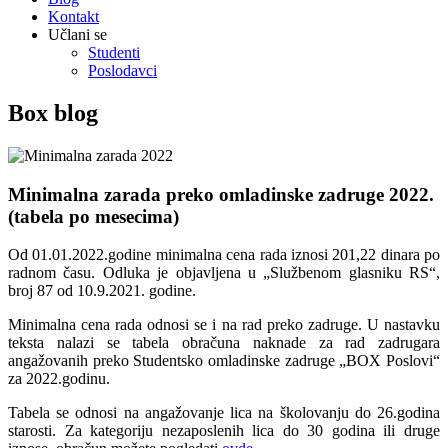
Kontakt
Učlani se
Studenti
Poslodavci
Box blog
Minimalna zarada preko omladinske zadruge 2022.
(tabela po mesecima)
Od 01.01.2022.godine minimalna cena rada iznosi 201,22 dinara po
radnom času. Odluka je objavljena u „Službenom glasniku RS“,
broj 87 od 10.9.2021. godine.
Minimalna cena rada odnosi se i na rad preko zadruge. U nastavku
teksta nalazi se tabela obračuna naknade za rad zadrugara
angažovanih preko Studentsko omladinske zadruge „BOX Poslovi“
za 2022.godinu.
Tabela se odnosi na angažovanje lica na školovanju do 26.godina
starosti. Za kategoriju nezaposlenih lica do 30 godina ili druge