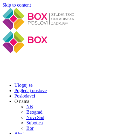
Skip to content
Uloguj se
Pogledaj poslove
Poslodavci
O nama
Niš
Beograd
Novi Sad
Subotica
Bor
Blog