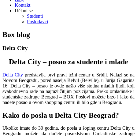
Kontakt
Učlani se
Studenti
Poslodavci
Box blog
Delta City
Delta City – posao za studente i mlade
Delta City
predstavlja prvi pravi tržni centar u Srbiji. Nalazi se na
Novom Beogradu, pored naselja Belvil (Belville), u Jurija Gagarina
16. Delta City – posao je ovde našlo više stotina mladih ljudi, koji
svakodnevno rade na najrazličitijim pozicijama. Preko omladinske i
studentske zadruge Beograd – BOX Poslovi možete brzo i lako da
nađete posao u ovom shopping centru ili bilo gde u Beogradu.
Kako do posla u Delta City Beograd?
Ukoliko imate do 30 godina, do posla u šoping centru Delta City u
Beogradu možete da dođete posredstvom Omladinske zadruge