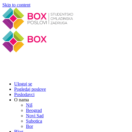
Skip to content
Uloguj se
Pogledaj poslove
Poslodavci
O nama
Niš
Beograd
Novi Sad
Subotica
Bor
Blog