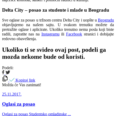
Delta City – posao za studente i mlade u Beogradu
Sve oglase za posao u tržnom centru Delta City i uopšte u
Beogradu
objavljujemo na našem sajtu. U svakom trenutku možete da
pretražite oglase i aplicirate. Ukoliko trenutno nema posla koji biste
radili, zapratite nas na
Instagramu
ili
Facebook
stranici i dobijajte
redovno obaveštenja.
Ukoliko ti se svideo ovaj post, podeli ga
mozda nekome bude od koristi.
Podeli:
Kopiraj link
Možda će Vas zanimati!
25.11.2017.
Oglasi za posao
Oglasi za posao Studentsko omladinske ...