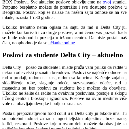
BOX Poslovi. Sve aktuelne poslove objavljujemo na
ovoj
stranici.
Potpuno besplatno možete da pretražite i sve dostupne poslove u
Beogradu. Poslovi koji se nalaze na našem sajtu odnose se na sve
mlade, uzrasta 15-30 godina.
Ukoliko trenutno nema oglasa na sajtu za rad u Delta City-ju,
možete konkurisati i za druge poslove, a mi ćemo vas pozvati kada
se bude oslobodila pozicija u tržnom centru. Da biste postali naš
član, neophodno je da se
učlanite online
.
Poslovi za studente Delta City – aktuelno
Delta City – posao za studente i mlade pruža vam priliku da radite u
nekom od svetski poznatih brendova. Poslovi se najčešće odnose na
rad u prodaji, radom na kasi, radom sa kupcima. Kačenje zujalica,
skladištenje robe, slaganje odeće, razvrstavanje odeće, rad u
magacinu su isto poslovi za studente koje možete da obavljate.
Ukoliko ne želite da radite na ovakvim poslovima, postoje u sklopu
tržnog centra i bioskop i igraonica. Poslove na ovim mestima više
vole da obavljaju devojke i bolje se snalaze.
Posla u prepoznatljivom food court-u u Delta City-ju takođe ima. Tu
su potrebni radnici za rad u ugostiteljskim objektima: brze hrane,
kafići, restorani. Poslove koje u ovom delu možete da obavljate su
najčešće konobar, šanker i pomoćni radnici u kuhinji.