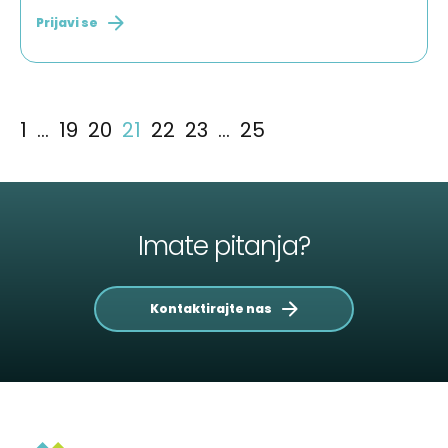
Prijavi se
1
…
19
20
21
22
23
…
25
Imate pitanja?
Kontaktirajte nas