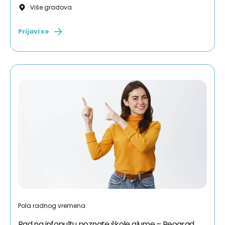
Više gradova
Prijavi se
Pola radnog vremena
Rad na infopultu poznate škole glume – Beograd