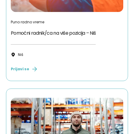
Puno radno vreme
Pomoćni radnik/ca na više pozicija – Niš
Niš
Prijavi se