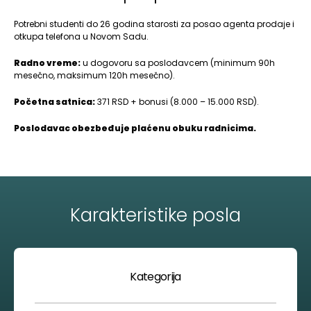
Potrebni studenti do 26 godina starosti za posao agenta prodaje i
otkupa telefona u Novom Sadu.
Radno vreme:
u dogovoru sa poslodavcem (minimum 90h
mesečno, maksimum 120h mesečno).
Početna satnica:
371 RSD + bonusi (8.000 – 15.000 RSD).
Poslodavac obezbeđuje plaćenu obuku radnicima.
Karakteristike posla
Kategorija