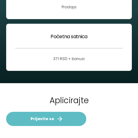
Prodaja
Početna satnica
371 RSD + bonusi
Aplicirajte
Prijavite se