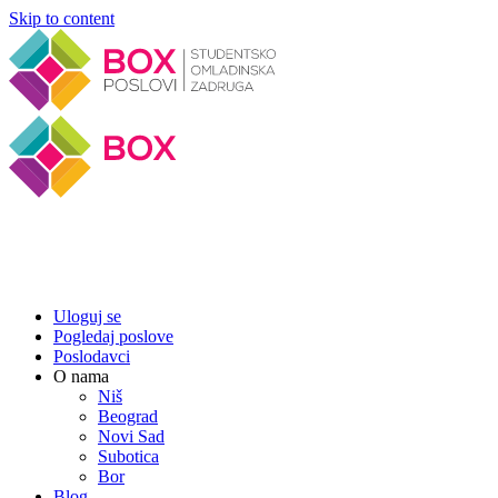
Skip to content
Uloguj se
Pogledaj poslove
Poslodavci
O nama
Niš
Beograd
Novi Sad
Subotica
Bor
Blog