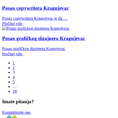
Posao copywritera Kragujevac
Posao copywritera Kragujevac je da …
Pročitaj više
Posao grafičkog dizajnera Kragujevac
Posao grafičkog dizajnera Kragujevac
Pročitaj više
1
2
3
4
5
…
28
Imate pitanja?
Kontaktirajte nas