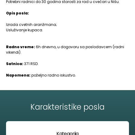
Potrebni radnici do 30 godina starosti za rad u cvećari u Nišu.
Opis posla:
Izrada cvetnih aranžmana;
Usluživanje kupaca.
Radno vreme:
6h dnevno, u dogovoru sa poslodavcem (radni
vikendi).
Satnica:
371 RSD.
Napomena:
poželjno radno iskustvo.
Karakteristike posla
Kategorija