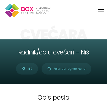
Skip to content
CVEĆARA
Radnik/ca u cvećari – Niš
Niš
Pola radnog vremena
Opis posla