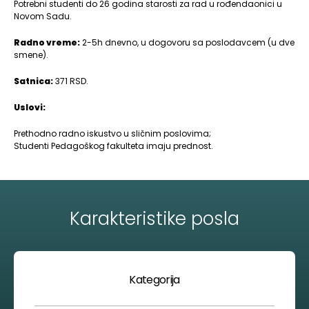
Potrebni studenti do 26 godina starosti za rad u rođendaonici u
Novom Sadu.
Radno vreme:
2-5h dnevno, u dogovoru sa poslodavcem (u dve
smene).
Satnica:
371 RSD.
Uslovi:
Prethodno radno iskustvo u sličnim poslovima;
Studenti Pedagoškog fakulteta imaju prednost.
Karakteristike posla
Kategorija