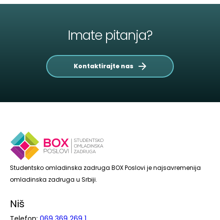
Imate pitanja?
Kontaktirajte nas
Studentsko omladinska zadruga BOX Poslovi je najsavremenija
omladinska zadruga u Srbiji.
Niš
Telefon:
069 369 269 1