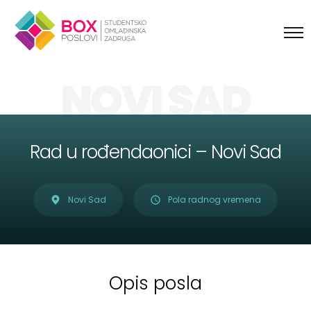
Skip to content
NOVI SAD
Rad u rođendaonici – Novi Sad
Novi Sad
Pola radnog vremena
Opis posla