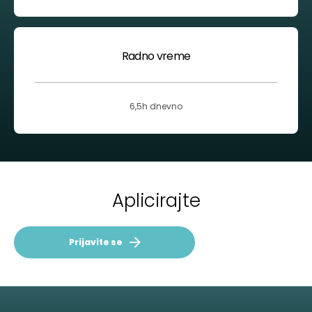
Radno vreme
6,5h dnevno
Aplicirajte
Prijavite se