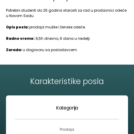
Potrebni studenti do 26 godina starosti za rad u prodavnici odeće
u Novom Sadu.
Opis posla:
prodaja muške i ženske odeće.
Radno vreme:
6,5h dnevno, 6 dana u nedelji.
Zarada:
u dogovoru sa poslodavcem.
Karakteristike posla
Kategorija
Prodaja