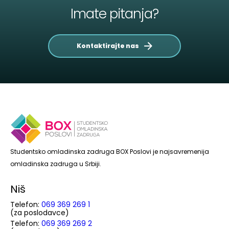
Imate pitanja?
Kontaktirajte nas
Studentsko omladinska zadruga BOX Poslovi je najsavremenija
omladinska zadruga u Srbiji.
Niš
Telefon:
069 369 269 1
(za poslodavce)
Telefon:
069 369 269 2