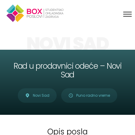
Skip to content
NOVI SAD
Rad u prodavnici odeće – Novi
Sad
Novi Sad
Puno radno vreme
Opis posla