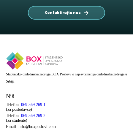
Kontaktirajte nas
Studentsko omladinska zadruga BOX Poslovi je najsavremenija omladinska zadruga u
Srbiji.
Niš
Telefon:
069 369 269 1
(za poslodavce)
Telefon:
069 369 269 2
(za studente)
Email: info@boxposlovi.com