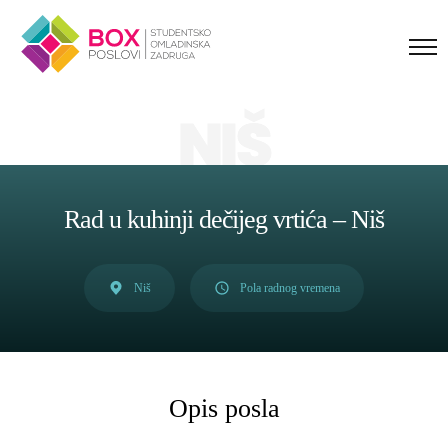
Skip to content
NIŠ
Rad u kuhinji dečijeg vrtića – Niš
Niš
Pola radnog vremena
Opis posla