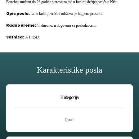
Potrebni studenti do 26 godina starosti za rad u kuhinji dečijeg vrtića u Nišu.
Opis posla:
rad u kuhinji vrtića i održavanje higijene prostora.
Radno vreme:
4h dnevno, u dogovoru sa poslodavcem.
Satnica:
371 RSD.
Karakteristike posla
Kategorija
Ostalo