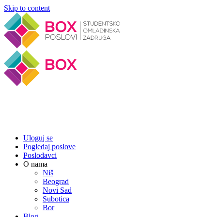
Skip to content
Uloguj se
Pogledaj poslove
Poslodavci
O nama
Niš
Beograd
Novi Sad
Subotica
Bor
Blog