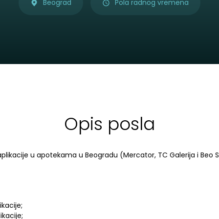
Beograd
Pola radnog vremena
Opis posla
aplikacije u apotekama u Beogradu (Mercator, TC Galerija i Beo 
kacije;
kacije;