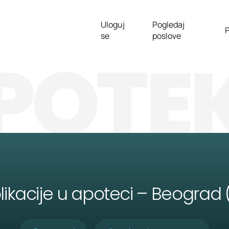
Uloguj
Pogledaj
P
se
poslove
POTE
ikacije u apoteci – Beograd (