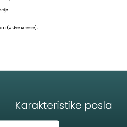
cije.
em (u dve smene).
Karakteristike posla