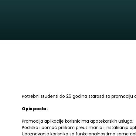
Potrebni studenti do 26 godina starosti za promociju 
Opis posla:
Promocija aplikacije korisnicima apotekarskih usluga;
Podrška i pomoć prilikom preuzimanja i instaliranja apli
Upoznavanje korisnika sa funkcionalnostima same apli