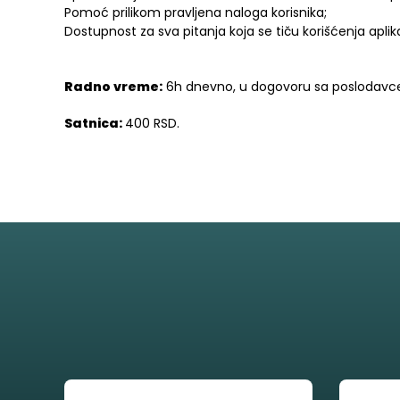
Pomoć prilikom pravljena naloga korisnika;
Dostupnost za sva pitanja koja se tiču korišćenja aplika
Radno vreme:
6h dnevno, u dogovoru sa poslodavc
Satnica:
400 RSD.