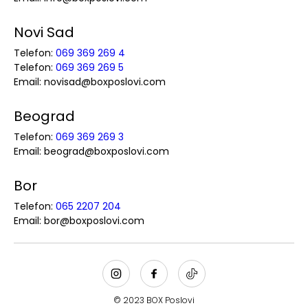
Novi Sad
Telefon:
069 369 269 4
Telefon:
069 369 269 5
Email: novisad@boxposlovi.com
Beograd
Telefon:
069 369 269 3
Email: beograd@boxposlovi.com
Bor
Telefon:
065 2207 204
Email: bor@boxposlovi.com
© 2023 BOX Poslovi