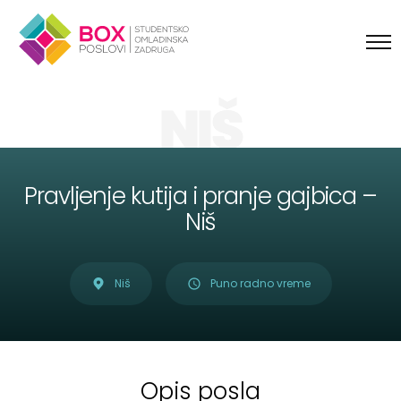
Skip to content
NIŠ
Pravljenje kutija i pranje gajbica –
Niš
Niš
Puno radno vreme
Opis posla