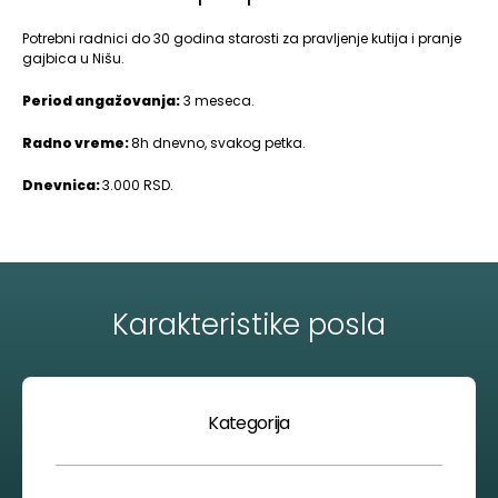
Potrebni radnici do 30 godina starosti za pravljenje kutija i pranje
gajbica u Nišu.
Period angažovanja:
3 meseca.
Radno vreme:
8h dnevno, svakog petka.
Dnevnica:
3.000 RSD.
Karakteristike posla
Kategorija