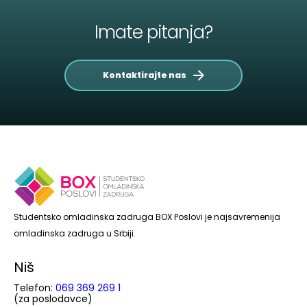
Imate pitanja?
Kontaktirajte nas
Studentsko omladinska zadruga BOX Poslovi je najsavremenija
omladinska zadruga u Srbiji.
Niš
Telefon:
069 369 269 1
(za poslodavce)