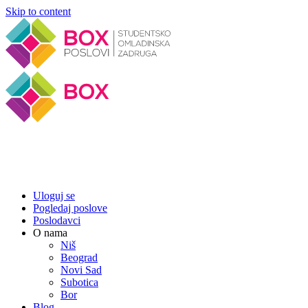
Skip to content
Uloguj se
Pogledaj poslove
Poslodavci
O nama
Niš
Beograd
Novi Sad
Subotica
Bor
Blog