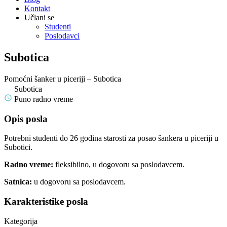
Kontakt
Učlani se
Studenti
Poslodavci
Subotica
Pomoćni šanker u piceriji – Subotica
Subotica
Puno radno vreme
Opis posla
Potrebni studenti do 26 godina starosti za posao šankera u piceriji u
Subotici.
Radno vreme:
fleksibilno, u dogovoru sa poslodavcem.
Satnica:
u dogovoru sa poslodavcem.
Karakteristike posla
Kategorija