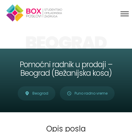
Skip to content
BEOGRAD
Pomoćni radnik u prodaji –
Beograd (Bežanijska kosa)
Beograd
Puno radno vreme
Opis posla