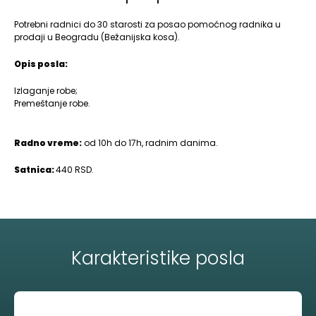
Potrebni radnici do 30 starosti za posao pomoćnog radnika u
prodaji u Beogradu (Bežanijska kosa).
Opis posla:
Izlaganje robe;
Premeštanje robe.
Radno vreme:
od 10h do 17h, radnim danima.
Satnica:
440 RSD.
Karakteristike posla