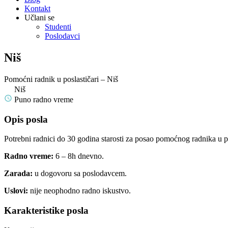
Kontakt
Učlani se
Studenti
Poslodavci
Niš
Pomoćni radnik u poslastičari – Niš
Niš
Puno radno vreme
Opis posla
Potrebni radnici do 30 godina starosti za posao pomoćnog radnika u po
Radno vreme:
6 – 8h dnevno.
Zarada:
u dogovoru sa poslodavcem.
Uslovi:
nije neophodno radno iskustvo.
Karakteristike posla