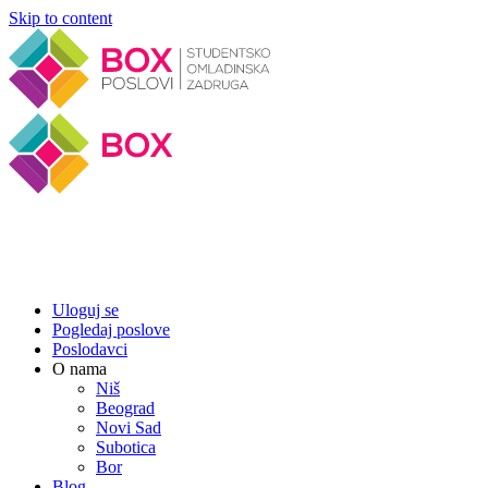
Skip to content
Uloguj se
Pogledaj poslove
Poslodavci
O nama
Niš
Beograd
Novi Sad
Subotica
Bor
Blog