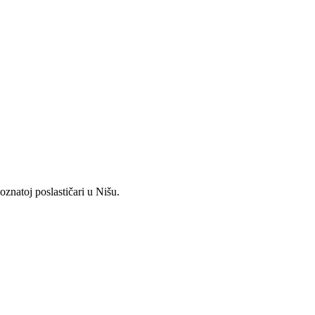
znatoj poslastičari u Nišu.