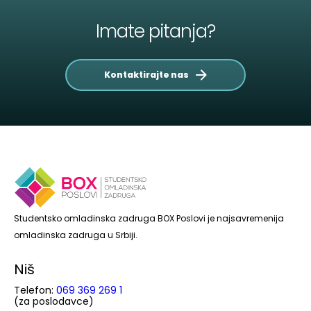
Imate pitanja?
Kontaktirajte nas
Studentsko omladinska zadruga BOX Poslovi je najsavremenija
omladinska zadruga u Srbiji.
Niš
Telefon:
069 369 269 1
(za poslodavce)