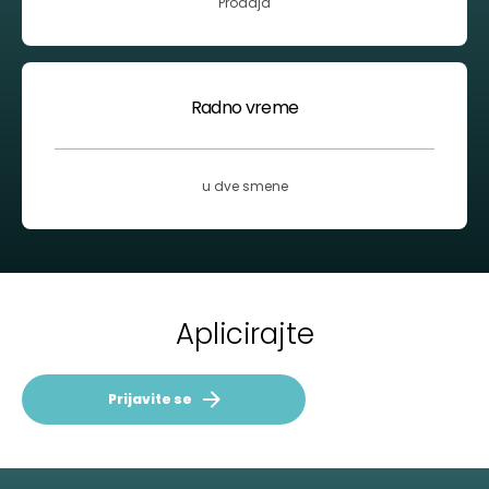
Prodaja
Radno vreme
u dve smene
Aplicirajte
Prijavite se