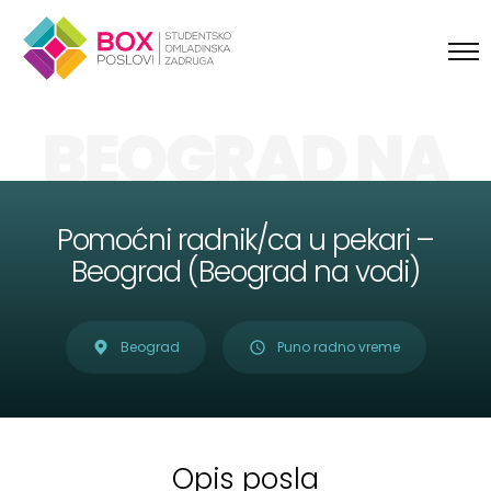
Skip to content
BEOGRAD NA
VODI
Pomoćni radnik/ca u pekari –
Beograd (Beograd na vodi)
Beograd
Puno radno vreme
Opis posla