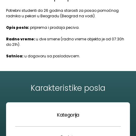
Potrebni studenti do 26 godina starosti za posao pomoćnog
radnika u pekari u Beogradu (Beograd na vodi).
Opis posla:
priprema i prodaja peciva.
Radno vreme:
u dve smene (radno vreme objekta je od 07:30h
do 21h).
Satnica:
u dogovoru sa poslodavcem.
Karakteristike posla
Kategorija